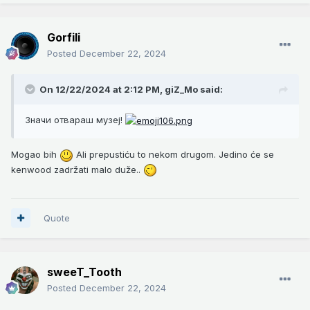
Gorfili
Posted
December 22, 2024
On 12/22/2024 at 2:12 PM,
giZ_Mo
said:
Значи отвараш музеј!
Mogao bih
Ali prepustiću to nekom drugom. Jedino će se
kenwood zadržati malo duže..
Quote
sweeT_Tooth
Posted
December 22, 2024