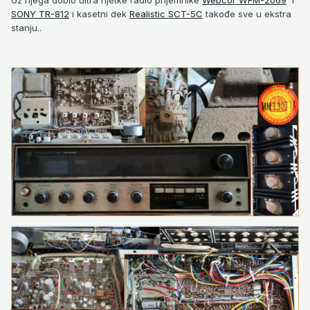
SONY TR-812
i kasetni dek
Realistic SCT-5C
takođe sve u ekstra
stanju..