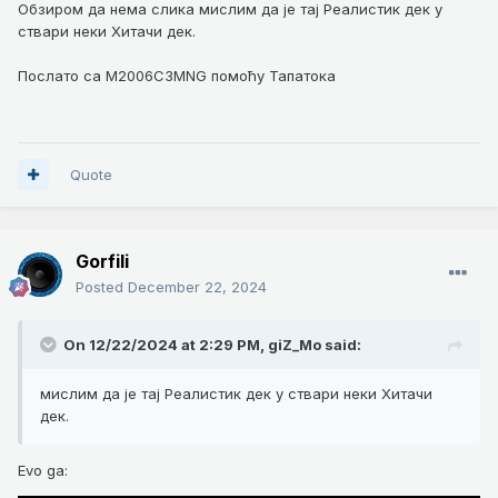
Обзиром да нема слика мислим да је тај Реалистик дек у
ствари неки Хитачи дек.
Послато са M2006C3MNG помоћу Тапатока
Quote
Gorfili
Posted
December 22, 2024
On 12/22/2024 at 2:29 PM,
giZ_Mo
said:
мислим да је тај Реалистик дек у ствари неки Хитачи
дек.
Evo ga: