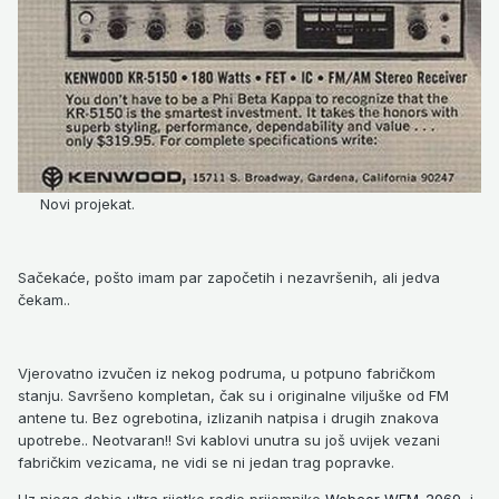
Novi projekat.
Sačekaće, pošto imam par započetih i nezavršenih, ali jedva
čekam..
Vjerovatno izvučen iz nekog podruma, u potpuno fabričkom
stanju. Savršeno kompletan, čak su i originalne viljuške od FM
antene tu. Bez ogrebotina, izlizanih natpisa i drugih znakova
upotrebe.. Neotvaran!! Svi kablovi unutra su još uvijek vezani
fabričkim vezicama, ne vidi se ni jedan trag popravke.
Uz njega dobio ultra rijetke radio prijemnike
Webcor WFM-2069
i