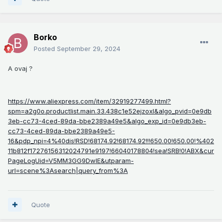
Borko
Posted
September 29, 2024
A ovaj ?
https://www.aliexpress.com/item/32919277499.html?
spm=a2g0o.productlist.main.33.438c1e52ejzoxl&algo_pvid=0e9db
3eb-cc73-4ced-89da-bbe2389a49e5&algo_exp_id=0e9db3eb-
cc73-4ced-89da-bbe2389a49e5-
16&pdp_npi=4%40dis!RSD!68174.92!68174.92!!!650.00!650.00!%402
11b812f17276156312024791e9197!66040178804!sea!SRB!0!ABX&cur
PageLogUid=V5MM3GG9DwIE&utparam-
url=scene%3Asearch|query_from%3A
Quote