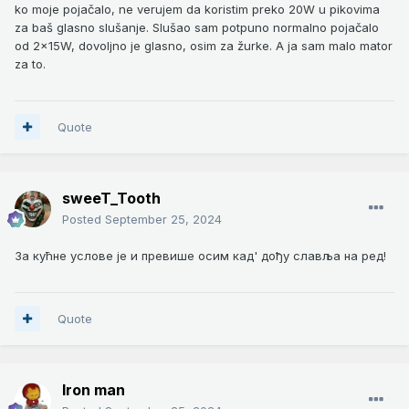
ko moje pojačalo, ne verujem da koristim preko 20W u pikovima
za baš glasno slušanje. Slušao sam potpuno normalno pojačalo
od 2x15W, dovoljno je glasno, osim za žurke. A ja sam malo mator
za to.
Quote
sweeT_Tooth
Posted
September 25, 2024
За кућне услове је и превише осим кад' дођу славља на ред!
Quote
Iron man