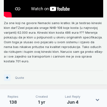
Za one koji ne govore Nemacki samo kratko: lik je testirao kineski
klon darTZeel pojacala snage NHB-108 koje kosta (u najnovijoj
varijanti) 62.000 eura. Kineski klon kosta 486 eura !!?? Merenja
pokazuju da je klon u potpunosti u okviru originalnih specifikacija.
Osim toga je slusao ovo pojacalo u svom sistemu i izjavio da
nema bas nikakve prituzbe na kvalitet reprodukcije. Tako odlucih
da rizikujem i kupim ovaj kineski klon. Narucio sam ga preko eBay-
a i sve zajedno sa transportom i carinom me je ova sprava
kostala 701 euro.
Quote
Replies
Created
Last Reply
138
1 yr
Jun 4