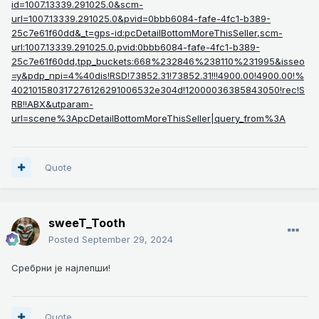
id=1007.13339.291025.0&scm-
url=1007.13339.291025.0&pvid=0bbb6084-fafe-4fc1-b389-
25c7e61f60dd&_t=gps-id:pcDetailBottomMoreThisSeller,scm-
url:1007.13339.291025.0,pvid:0bbb6084-fafe-4fc1-b389-
25c7e61f60dd,tpp_buckets:668%232846%238110%231995&isseo
=y&pdp_npi=4%40dis!RSD!73852.31!73852.31!!!4900.00!4900.00!%
402101580317276126291006532e304d!12000036385843050!rec!S
RB!!ABX&utparam-
url=scene%3ApcDetailBottomMoreThisSeller|query_from%3A
Quote
sweeT_Tooth
Posted
September 29, 2024
Сребрни је најлепши!
Quote