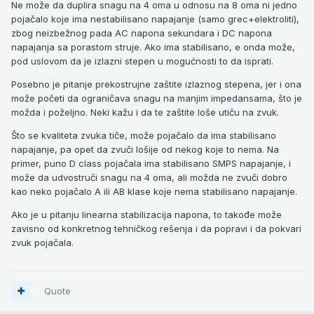
Ne može da duplira snagu na 4 oma u odnosu na 8 oma ni jedno
pojačalo koje ima nestabilisano napajanje (samo grec+elektroliti),
zbog neizbežnog pada AC napona sekundara i DC napona
napajanja sa porastom struje. Ako ima stabilisano, e onda može,
pod uslovom da je izlazni stepen u mogućnosti to da isprati.
Posebno je pitanje prekostrujne zaštite izlaznog stepena, jer i ona
može početi da ograničava snagu na manjim impedansama, što je
možda i poželjno. Neki kažu i da te zaštite loše utiču na zvuk.
Što se kvaliteta zvuka tiče, može pojačalo da ima stabilisano
napajanje, pa opet da zvuči lošije od nekog koje to nema. Na
primer, puno D class pojačala ima stabilisano SMPS napajanje, i
može da udvostruči snagu na 4 oma, ali možda ne zvuči dobro
kao neko pojačalo A ili AB klase koje nema stabilisano napajanje.
Ako je u pitanju linearna stabilizacija napona, to takođe može
zavisno od konkretnog tehničkog rešenja i da popravi i da pokvari
zvuk pojačala.
Quote