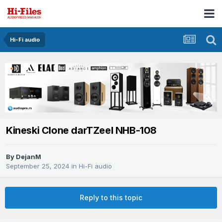
Hi-Fi audio
Kineski Clone darTZeel NHB-108
By
DejanM
September 25, 2024
in
Hi-Fi audio
Reply to this topic