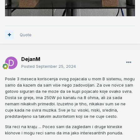
Quote
DejanM
Posted
September 25, 2024
Posle 3 meseca koriscenja ovog pojacala u mom B sistemu, mogu
samo da kazem da sam vise nego zadovoljan. Za ove novce sam
gotovo siguran da ne moze da se kupi pojacalo koje ovako svira.
Dosta se greje, ima 250W po kanalu na 8 ohma, ali za sada
nemam nikakvih primedbi. Izuzetno je tiho, nikakav sum se ne
cuje kada ne svira muzika. Sve je tu: visoki, niski, sredina,
predstavljeno sa takvim autoritetom koji se ne cuje cesto.
Sta reci na kraju ... Poceo sam da zagledam i druge kineske
klonove i mogu reci samo da ima jako interesantnih ponuda.