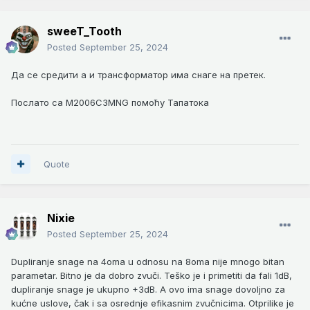
sweeT_Tooth
Posted
September 25, 2024
Да се средити а и трансформатор има снаге на претек.
Послато са M2006C3MNG помоћу Тапатока
Quote
Nixie
Posted
September 25, 2024
Dupliranje snage na 4oma u odnosu na 8oma nije mnogo bitan
parametar. Bitno je da dobro zvuči. Teško je i primetiti da fali 1dB,
dupliranje snage je ukupno +3dB. A ovo ima snage dovoljno za
kućne uslove, čak i sa osrednje efikasnim zvučnicima. Otprilike je