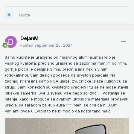
Quote
DejanM
Posted
September 25, 2024
Samo kuciste je uradjeno od masivnog aluminijuma i vrlo je
visokog kvaliteta: precizno urajdeno sa zazorima manjim od 1mm,
gornja ploca je debljine 3 mm, prednja ima nekih 5 mm
(odokativno). Sam design podseca na Bryston pojacala. Na
zadnjoj strani ima samo RCA ulaze, zvucnicke izlaze i uticnicu za
struju. Sami konektori su kvalitetno uradjeni i tu se ne moze staviti
nikakva zamerka. Sve u svemu vise nego solidno .... Postavlja se
pitanje: kako je moguce sa ovakvim utroskom materijala prodavati
uredjaj sa zaradom za 486 eura ??? Meni se cini da ni u DIY
varijanti ovde u Evropi to ne bi moglo da kosta tako malo.