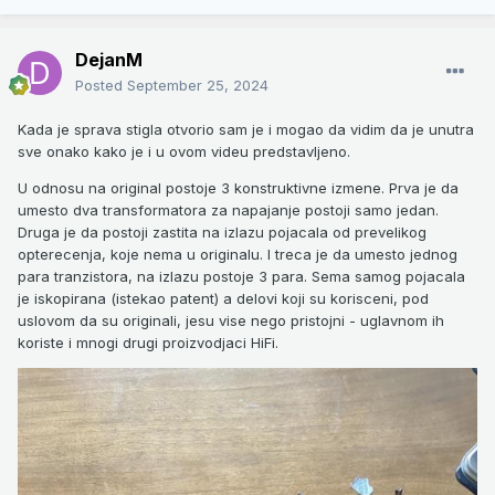
DejanM
Posted
September 25, 2024
Kada je sprava stigla otvorio sam je i mogao da vidim da je unutra
sve onako kako je i u ovom videu predstavljeno.
U odnosu na original postoje 3 konstruktivne izmene. Prva je da
umesto dva transformatora za napajanje postoji samo jedan.
Druga je da postoji zastita na izlazu pojacala od prevelikog
opterecenja, koje nema u originalu. I treca je da umesto jednog
para tranzistora, na izlazu postoje 3 para. Sema samog pojacala
je iskopirana (istekao patent) a delovi koji su korisceni, pod
uslovom da su originali, jesu vise nego pristojni - uglavnom ih
koriste i mnogi drugi proizvodjaci HiFi.