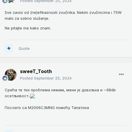
Posted
September 25, 2024
Sve zavisi od (ne)efikasnosti zvučnika. Nekim zvučnicima i 75W
malo za sobno slušanje.
Ne pitajte me kako znam.
Quote
sweeT_Tooth
Posted
September 25, 2024
Срећа те тих проблема немам, мени је довољна и ~98db
осетљивост..
Послато са M2006C3MNG помоћу Тапатока