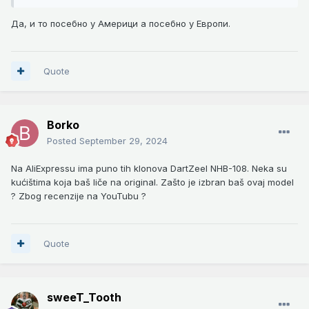
Да, и то посебно у Америци а посебно у Европи.
Quote
Borko
Posted
September 29, 2024
Na AliExpressu ima puno tih klonova DartZeel NHB-108. Neka su
kućištima koja baš liče na original. Zašto je izbran baš ovaj model
? Zbog recenzije na YouTubu ?
Quote
sweeT_Tooth