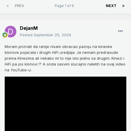
PREV
Page 1 of 6
NEXT
DejanM
Posted
September 25, 2024
Moram priznati da ranije nisam obracao paznju na kineske
klonove pojacala i drugih HiFi uredjaja. Ja nemam predrasude
prema Kinezima ali nekako mi to nije islo jedno sa drugim: Kinezi i
HiFi pa jos klonovi !? A onda sasvim slucajno naletih na ovaj video
na YouTube-u: