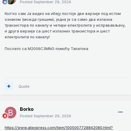
Posted
September 29, 2024
Кол'ко сам Ја видео на ибеју постоје две верзије под истом
ознаком (можда грешим), једна је са само два излазна
транзистора по каналу и четири електролита у исправављачу,
и друга верзија са шест излазних транзистора и шест
електролита по каналу!
Послато са M2006C3MNG помоћу Тапатока
Quote
Borko
Posted
September 29, 2024
https://www.aliexpress.com/item/1005007728842080.html?