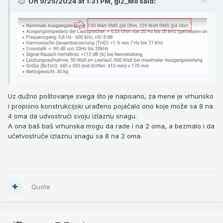
On 9/25/2024 at 1:31 PM,
giZ_Mo
said:
Uz dužno poštovanje svega što je napisano, za mene je vrhunsko
i propisno konstrukcijski urađeno pojačalo ono koje može sa 8 na
4 oma da udvostruči svoju izlaznu snagu.
A ona baš baš vrhunska mogu da rade i na 2 oma, a bezmalo i da
učetvostruče izlaznu snagu sa 8 na 2 oma.
Quote