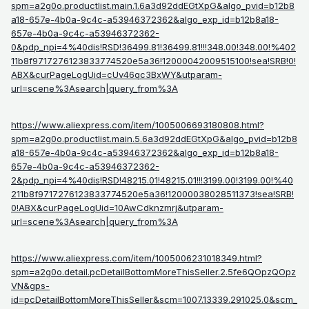
spm=a2g0o.productlist.main.1.6a3d92ddEGtXpG&algo_pvid=b12b8
a18-657e-4b0a-9c4c-a53946372362&algo_exp_id=b12b8a18-
657e-4b0a-9c4c-a53946372362-
0&pdp_npi=4%40dis!RSD!36499.81!36499.81!!!348.00!348.00!%402
11b8f9717276123833774520e5a36!12000042009515100!sea!SRB!0!
ABX&curPageLogUid=cUv46qc3BxWY&utparam-
url=scene%3Asearch|query_from%3A
https://www.aliexpress.com/item/1005006693180808.html?
spm=a2g0o.productlist.main.5.6a3d92ddEGtXpG&algo_pvid=b12b8
a18-657e-4b0a-9c4c-a53946372362&algo_exp_id=b12b8a18-
657e-4b0a-9c4c-a53946372362-
2&pdp_npi=4%40dis!RSD!48215.01!48215.01!!!3199.00!3199.00!%40
211b8f9717276123833774520e5a36!12000038028511373!sea!SRB!
0!ABX&curPageLogUid=10AwCdknzmrj&utparam-
url=scene%3Asearch|query_from%3A
https://www.aliexpress.com/item/1005006231018349.html?
spm=a2g0o.detail.pcDetailBottomMoreThisSeller.2.5fe6QOpzQOpz
VN&gps-
id=pcDetailBottomMoreThisSeller&scm=1007.13339.291025.0&scm_