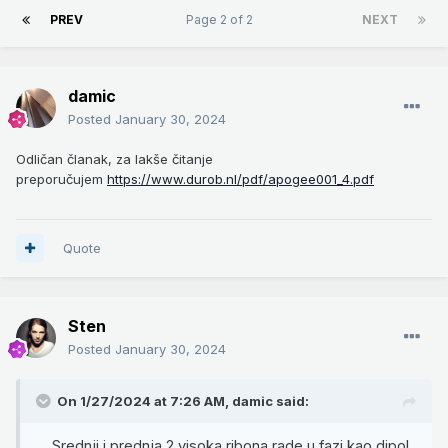
PREV
Page 2 of 2
NEXT
damic
Posted
January 30, 2024
Odličan članak, za lakše čitanje
preporučujem
https://www.durob.nl/pdf/apogee001_4.pdf
Quote
Sten
Posted
January 30, 2024
On 1/27/2024 at 7:26 AM,
damic
said:
... Srednji i prednja 2 visoka ribona rade u fazi kao dipol