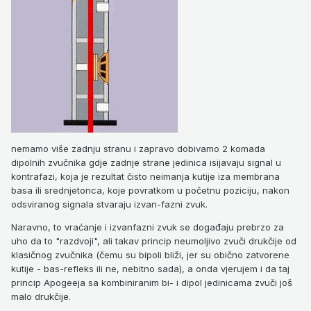
nemamo više zadnju stranu i zapravo dobivamo 2 komada
dipolnih zvučnika gdje zadnje strane jedinica isijavaju signal u
kontrafazi, koja je rezultat čisto neimanja kutije iza membrana
basa ili srednjetonca, koje povratkom u početnu poziciju, nakon
odsviranog signala stvaraju izvan-fazni zvuk.
Naravno, to vraćanje i izvanfazni zvuk se događaju prebrzo za
uho da to "razdvoji", ali takav princip neumoljivo zvuči drukčije od
klasičnog zvučnika (čemu su bipoli bliži, jer su obično zatvorene
kutije - bas-refleks ili ne, nebitno sada), a onda vjerujem i da taj
princip Apogeeja sa kombiniranim bi- i dipol jedinicama zvuči još
malo drukčije.