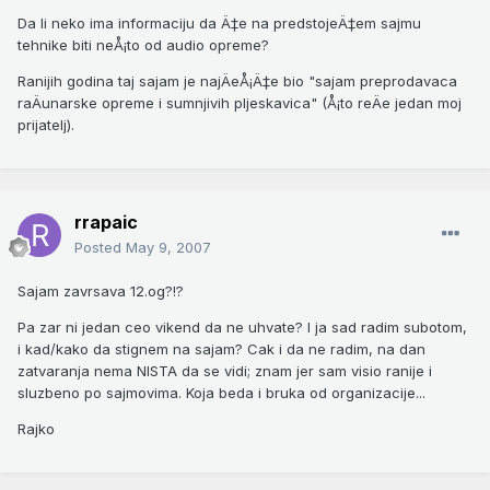
Da li neko ima informaciju da Ä‡e na predstojeÄ‡em sajmu
tehnike biti neÅ¡to od audio opreme?
Ranijih godina taj sajam je najÄeÅ¡Ä‡e bio "sajam preprodavaca
raÄunarske opreme i sumnjivih pljeskavica" (Å¡to reÄe jedan moj
prijatelj).
rrapaic
Posted
May 9, 2007
Sajam zavrsava 12.og?!?
Pa zar ni jedan ceo vikend da ne uhvate? I ja sad radim subotom,
i kad/kako da stignem na sajam? Cak i da ne radim, na dan
zatvaranja nema NISTA da se vidi; znam jer sam visio ranije i
sluzbeno po sajmovima. Koja beda i bruka od organizacije...
Rajko