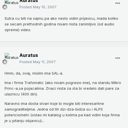
Auratus
Posted
May 10, 2007
Sutra cu biti na sajmu pa ako nesto vidim prijavicu, mada koliko
se secam prethodnih godina nisam nista zanimljivo (od audio
opreme) video.
Auratus
Posted
May 11, 2007
Hmm, da, ovaj, mislim ima SAL-a.
Ima i firma Trafomatic (ako nisam pogresio ime), na standu Mikro
Princ-a,sa pojacalima. Znaci nista za sta bi vredelo dati pare za
ulaznicu (400 din).
Naravno ima dosta stvari koje bi mogle biti interesantne
samograditeljima. Jedna od tih dzi-dza-bidza su i ALPS
potenciometri (ostao mi katalog u kolima pa kad vidim koja firma
je u pitanju objavicu)...