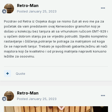
Retro-Man
Posted
January 25, 2023
Pozdrav od Retra iz Osijeka dugo se nismo čuli ali evo me pa za
početak da vam predstavim ovaj Kenwoodov gramofon koji je
došao u kolekciju bez tanjura ali sa vrhunskom ručicom EMT-929 i
u opčem dobrom stanju pa se vrijedilo potruditi. Sljedilo kompletno
rastavljanje i čiščenje,poliranje te potraga za matrijalom od koga
če se napraviti tanjur. Trebalo je ispoštivati gabarite,težinu ali nači
majstora koji če kvalitetno i od pravog matrijela napraviti konusno
ležište za osoovinu.
Quote
Retro-Man
Posted
January 25, 2023