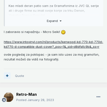
Kao mladi deran patio sam za Gramafonima iz JVC QL serije
ali i druge firme su imali svoje konje za trku Denon,
Yamaha,Poneer,Sony.itd...
Expand
I zaboravio si najvažniju - Micro Seiki!
https://www.intovinyl.com/nl/products/kenwood-kd-770-kd-770d-
kd770-d-compatible-dust-cover?_pos=1&_sid=d8dfa1c9b&_ss=r
ovde pogledaj za poklopac - ja sam isto uzeo za moj gramofon,
rezultat možeš da vidiš na fotografiji.
Quote
Retro-Man
Posted
January 28, 2023