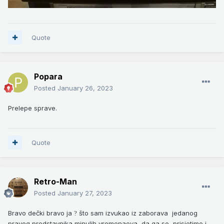
Quote
Popara
Posted
January 26, 2023
Prelepe sprave.
Quote
Retro-Man
Posted
January 27, 2023
Bravo dečki bravo ja
što sam izvukao iz zaborava jedanog
?
pravog predstavnika minulih vremenaova, da ga se prisjetimo i