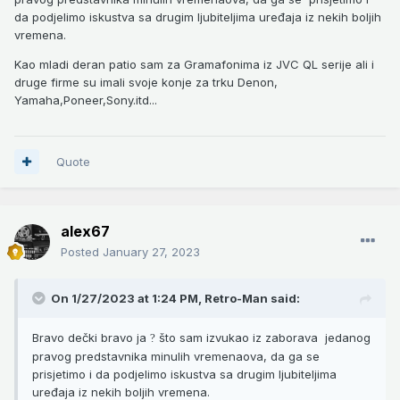
da podjelimo iskustva sa drugim ljubiteljima uređaja iz nekih boljih
vremena.
Kao mladi deran patio sam za Gramafonima iz JVC QL serije ali i
druge firme su imali svoje konje za trku Denon,
Yamaha,Poneer,Sony.itd...
Quote
alex67
Posted
January 27, 2023
On 1/27/2023 at 1:24 PM,
Retro-Man
said:
Bravo dečki bravo ja
što sam izvukao iz zaborava jedanog
?
pravog predstavnika minulih vremenaova, da ga se
prisjetimo i da podjelimo iskustva sa drugim ljubiteljima
uređaja iz nekih boljih vremena.