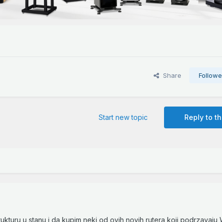
Share
Followe
Start new topic
Reply to th
kturu u stanu i da kupim neki od ovih novih rutera koji podrzavaju W