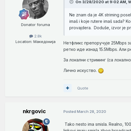
On 3/28/2020 at 9:02 AM,
W
Ne znam da je 4K striming pose
imaš i koje rutere imaš sada? 
Donator foruma
provajdera. Doduše, izvor je pri
2.8k
Location
: Македонија
Нетфликс препоручује 25Mbps за
ретко иде изнад 15.5Mbps. Али ре
За локални стриминг (са локално
Лично искуство.
Quote
nkrgovic
Posted
March 28, 2020
Tako nesto ima smisla. Realno, 100M
linkovi imaju smisla zbog broadcasta