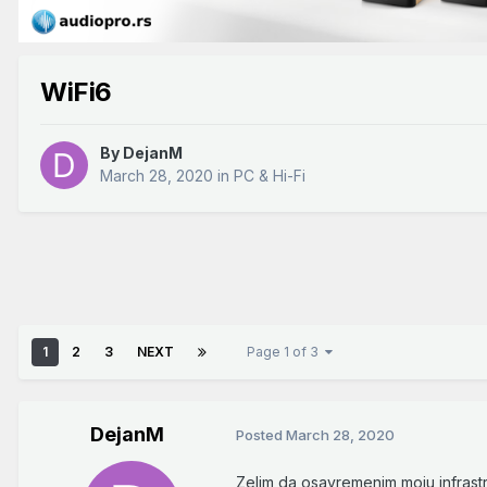
WiFi6
By
DejanM
March 28, 2020
in
PC & Hi-Fi
1
2
3
NEXT
Page 1 of 3
DejanM
Posted
March 28, 2020
Zelim da osavremenim moju infrastru