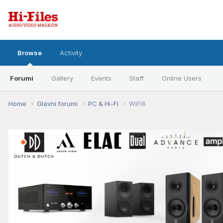
Browse
Activity
Forumi
Gallery
Events
Staff
Online Users
Home
Glavni forumi
PC & Hi-Fi
WiFi6