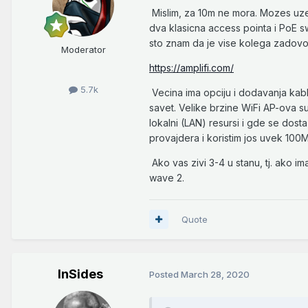
Mislim, za 10m ne mora. Mozes uzeti
dva klasicna access pointa i PoE s
sto znam da je vise kolega zadovolj
Moderator
https://amplifi.com/
5.7k
Vecina ima opciju i dodavanja kabla.
savet. Velike brzine WiFi AP-ova 
lokalni (LAN) resursi i gde se dosta
provajdera i koristim jos uvek 100Mb
Ako vas zivi 3-4 u stanu, tj. ako im
wave 2.
Quote
InSides
Posted
March 28, 2020