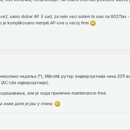
2, samo dobar AP. E sad, za neki veci sistem bi isao na 802.11ax - 
ko je komplikovano menjati AP-ove u vecoj firmi
неколико недеља (*), Mikrotik рутер (најверојатније нека 2011 в
 (AC-Lite најверојатније).
подешавање, али је онда прилично maintenance-free.
а знам дали је још у плану.