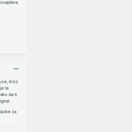
ovajdera.
uce, kroz
je ta
iko da ti
ignal.
 tacke za