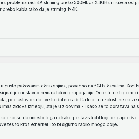
ez problema radi 4K striming preko 300Mbps 2.4GHz n rutera od pr
r preko kabla tako da je striming 1x4K.
ad u gusto pakovanim okruzenjima, posebno na 5GHz kanalima. Kod k
ti signali jednostavno nemaju takvu propagaciju. Ono sto ce ti pomoci 
, pod uslovom da sve to dobro radi. Da li ce, na zalost, ne moze n
 imas zidova izmedju, sta je u zidovima - i kako se to odrazava na s
ma li sanse da umesto toga nekako postavis kabl koji bi spajao dve
ezes to kroz ethernet i to bi sigurno radilo mnogo bolje.