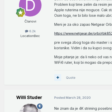
Problem koji time zelim da resim j
Apple ruterima nije moguce. Cak s
Osim toga, ne bi bilo lose malo ubrz
Članovi
Meni je za oko zapao Netgear Or
6.2k
https://www.netgear.de/orbi/rbk85
Location
Bec
pre svega zbog toga sto master i 
korisnike. Vidim i da su kupci ovo
Moje pitanje je: da li neko od vas 
WiFi6 ruter, koji bi mogao da prepo
Quote
Willi Studer
Posted
March 28, 2020
Ne znam da je 4K striming posebno