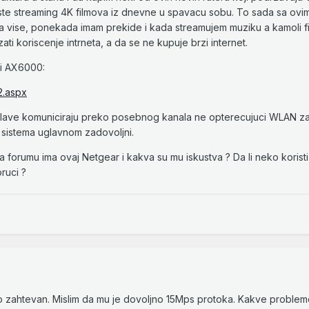
este streaming 4K filmova iz dnevne u spavacu sobu. To sada sa ovi
ta vise, ponekada imam prekide i kada streamujem muziku a kamoli f
ati koriscenje intrneta, a da se ne kupuje brzi internet.
bi AX6000:
2.aspx
slave komuniciraju preko posebnog kanala ne opterecujuci WLAN za
g sistema uglavnom zadovoljni.
na forumu ima ovaj Netgear i kakva su mu iskustva ? Da li neko koristi
ruci ?
 zahtevan. Mislim da mu je dovoljno 15Mps protoka. Kakve probleme