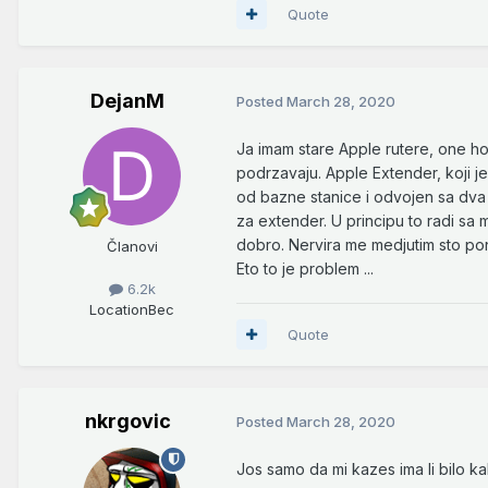
Quote
DejanM
Posted
March 28, 2020
Ja imam stare Apple rutere, one hor
podrzavaju. Apple Extender, koji j
od bazne stanice i odvojen sa dva
za extender. U principu to radi sa 
dobro. Nervira me medjutim sto po
Članovi
Eto to je problem ...
6.2k
Location
Bec
Quote
nkrgovic
Posted
March 28, 2020
Jos samo da mi kazes ima li bilo 