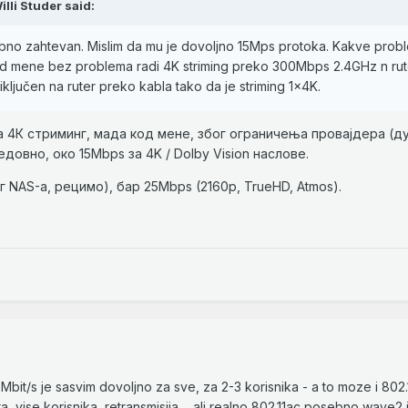
illi Studer
said:
bno zahtevan. Mislim da mu je dovoljno 15Mps protoka. Kakve prob
Kod mene bez problema radi 4K striming preko 300Mbps 2.4GHz n ru
ključen na ruter preko kabla tako da je striming 1x4K.
 4К стриминг, мада код мене, због ограничења провајдера (ду
довно, око 15Mbps за 4K / Dolby Vision наслове.
г NAS-а, рецимо), бар 25Mbps (2160p, TrueHD, Atmos).
bit/s je sasvim dovoljno za sve, za 2-3 korisnika - a to moze i 802.1
, vise korisnika, retransmisija.... ali realno 802.11ac posebno wave2 