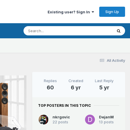
Sign Up
Existing user? Sign In
All Activity
Replies
Created
Last Reply
60
6 yr
5 yr
TOP POSTERS IN THIS TOPIC
nkrgovic
DejanM
22 posts
13 posts