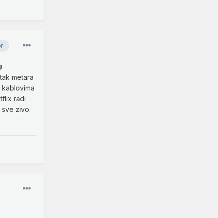
or
i
0tak metara
N kablovima
flix radi
 sve zivo.