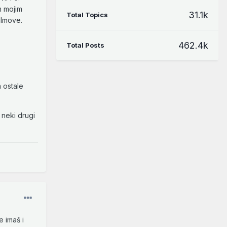
m mojim
31.1k
Total Topics
ilmove.
462.4k
Total Posts
 ostale
 neki drugi
 imaš i