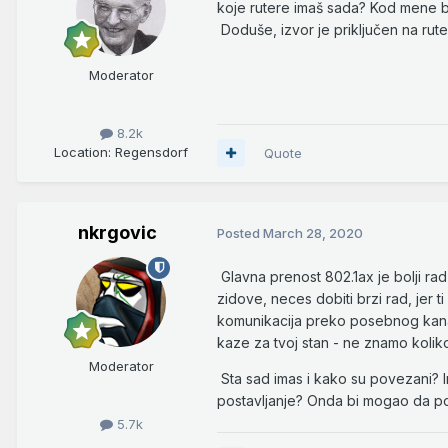
koje rutere imaš sada? Kod mene b
Doduše, izvor je priključen na rute
Moderator
8.2k
Location
: Regensdorf
Quote
nkrgovic
Posted
March 28, 2020
Glavna prenost 802.1ax je bolji r
zidove, neces dobiti brzi rad, jer 
komunikacija preko posebnog kanala
kaze za tvoj stan - ne znamo koliko
Moderator
Sta sad imas i kako su povezani? I
postavljanje? Onda bi mogao da pov
5.7k