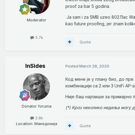
proof za bar 5 godina.
Ja sam i za SMB uzeo 802.11ac Wave
Moderator
kao future proofing, jer znam koli
5.7k
Quote
InSides
Posted
March 28, 2020
Код мене је у плану био, до пре 
комбинацији са 2 или 3 UniFi AP-а
Није баш најлакше за примарно 
Donator foruma
(*) Кроз неколико недеља могу д
2.8k
Location
: Македонија
Quote