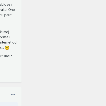
ablove i
oruku. Ono
nu para:
ki moj
riste i
internet od
....
2.11ac /