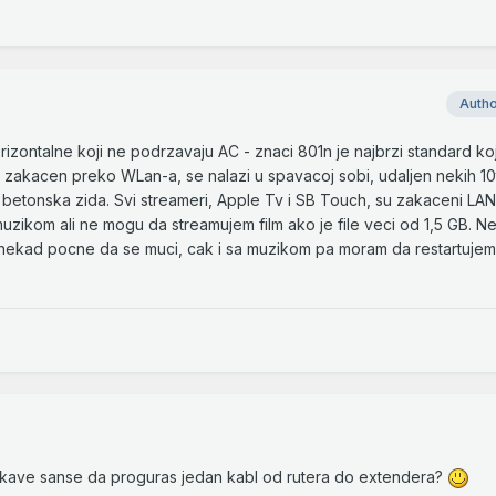
Auth
izontalne koji ne podrzavaju AC - znaci 801n je najbrzi standard koj
e zakacen preko WLan-a, se nalazi u spavacoj sobi, udaljen nekih 1
 betonska zida. Svi streameri, Apple Tv i SB Touch, su zakaceni LA
muzikom ali ne mogu da streamujem film ako je file veci od 1,5 GB. Net
nekad pocne da se muci, cak i sa muzikom pa moram da restartujem
kakave sanse da proguras jedan kabl od rutera do extendera?