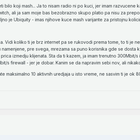
 bilo koji mash... Ja to nisam radio ni po kuci, jer imam razvucene k
witch, ali ja sam moje bas bezobrazno skupo platio pa nisu za prep
no je Ubiquity - imas njihove kuce mash varijante za pristojnu kolici
 Vidi koliko ti je brz internet pa se rukovodi prema tome, to ti je ne
su namenjene, pre svega, mrezama sa puno korisnika gde se dosta ko
 prica izmedju klijenata. Sta da ti kazem, ja imam trenutno 300Mbit/s 
it/s firewall - jer je dobar. Kanim se da napravim sebi nov, ali nikako
ate maksimalno 10 aktivnih uredjaja u isto vreme, ne sasvim ti je ok 80