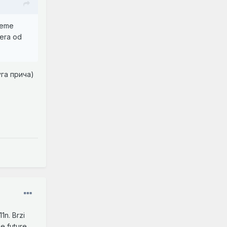
leme
tera od
га прича)
1n. Brzi
je future