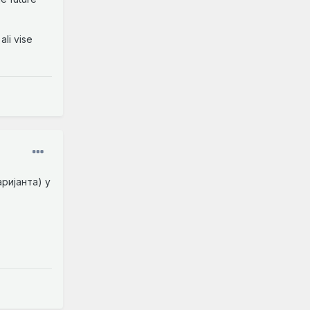
ali vise
аријанта) у