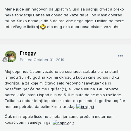
Mene juce sin nagovori da uplatim 5 usd za sadnju drveca preko
neke fondacije.Danas mi dosao da kaze da je Ilon Mask donirao
milion..Sinko nama je tih 5 dolara vise nego njemu milion,ne mere
tata više,ne licitiraj
eto mog eko doprinosa cistom vazduhu
Froggy
Posted
October 31, 2019
Moj doprinos
čistom vazduhu su šesnaest stabala oraha starih
između 35 i 45 godina koji mi okružuju kuću i čine ponos i diku
dvorišta, a za koje mi čitavo selo redovno "savetuje"
da ih
posečem "jer će da me uguše"(*), ali kada leti na +40 prolaze
pored kuće, stanu ispod njih na 5-6 minuta da se malo raz'lade.
Toliko su dobar letnji toplotni izolator da poslednjih godina uopšte
nemam potrebe da palim klima-uređaj.
Čak mi ni opalo lišće ne smeta, jer samo prođem motornom
kosačicom i sameljem ga.