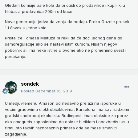
Gledam komšije pale kola da bi otišli do prodavnice i kupili kilu
hleba, a prodavnica 200m od kuće.
Nove generacije jedva da znaju da hodaju. Preko Gazele prosek
1,1 čovek u jedna kola.
Pristalice Tomasa Maltuza bi rekli da će doći jednog dana do
samoregulacije ako se nastavi istim kursom. Nisam njegov
pobornik ali ima neke istine u ovome ako ne promenimo svest i
ponašanje.
sondek
Posted
December 16, 2019
U medjuvremenu Amazon od nedavno prelazi na isporuke u
vecim gradovima elektrobiciklovima, Barselona ima sav nadzemni
gradski saobracaj ekoloski,u Budimpesti imas olaksice za porez
ako omogucis zaposlenima da dolaze biciklom i obezbedis tus u
firmi...sto takvih raznoraznih primera gde se moze smanjiti
zagadjenje.