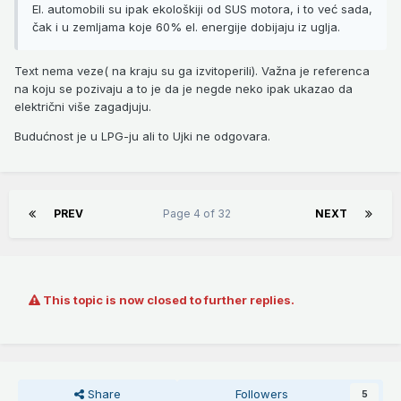
El. automobili su ipak ekološkiji od SUS motora, i to već sada,
čak i u zemljama koje 60% el. energije dobijaju iz uglja.
Text nema veze( na kraju su ga izvitoperili). Važna je referenca
na koju se pozivaju a to je da je negde neko ipak ukazao da
električni više zagadjuju.
Budućnost je u LPG-ju ali to Ujki ne odgovara.
PREV
Page 4 of 32
NEXT
This topic is now closed to further replies.
Share
Followers
5