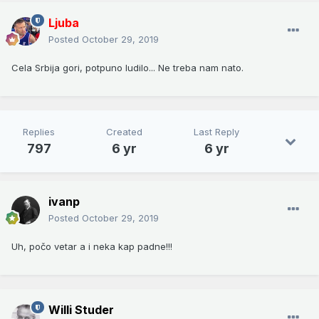
Ljuba
Posted
October 29, 2019
Cela Srbija gori, potpuno ludilo... Ne treba nam nato.
Replies
Created
Last Reply
797
6 yr
6 yr
ivanp
Posted
October 29, 2019
Uh, počo vetar a i neka kap padne!!!
Willi Studer