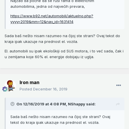
Najzad da počne da se ruši fama o električnim
automobilima, jedna od najvećih prevara,
https://www.b92.net/automobili/aktuelno.php?
yyyy=2019&mm=12&nav_id=1631414
Sada baš nešto nisam razumeo na čijoj ste strani? Ovaj tekst do
kraja ipak ukazuje na prednost el. vozila.
El. automobili su ipak ekološkiji od SUS motora, i to već sada, čak i
u zemljama koje 60% el. energije dobijaju iz uglja.
Iron man
Posted
December 16, 2019
On 12/16/2019 at 4:08 PM,
NShappy
said:
Sada baš nešto nisam razumeo na čijoj ste strani? Ovaj
tekst do kraja ipak ukazuje na prednost el. vozila.