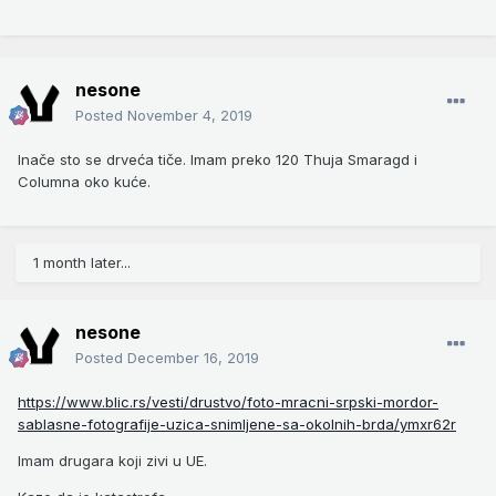
nesone
Posted
November 4, 2019
Inače sto se drveća tiče. Imam preko 120 Thuja Smaragd i
Columna oko kuće.
1 month later...
nesone
Posted
December 16, 2019
https://www.blic.rs/vesti/drustvo/foto-mracni-srpski-mordor-
sablasne-fotografije-uzica-snimljene-sa-okolnih-brda/ymxr62r
Imam drugara koji zivi u UE.