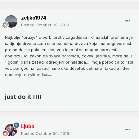
zeljko1974
Posted
October 30, 2019
Najbolje "oruzje" u borbi protiv zagadjenja i klimatskih promena je
sadjenje drveca.....da smo pametna drzava koja ima odgovornost
prema daljim pokolenjima, vrlo lako bi se mogao sprovesti
obavezujuci zakon da svaka porodica, covek, jedinka, mora da u
1 godini dana zasadi odredjeni br mladica......moja porodica to radi
vec par godina, zasadil smo oko desetak cetinara, takodje i dve
epolonije na vikendici.....
just do it !!!!
Ljuba
Posted
October 30, 2019