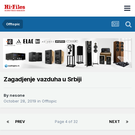
Offtopic
Zagadjenje vazduha u Srbiji
By
nesone
October 28, 2019
in
Offtopic
PREV
Page 4 of 32
NEXT