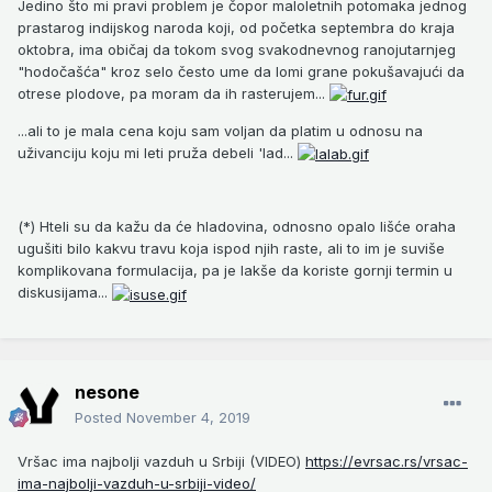
Jedino što mi pravi problem je čopor maloletnih potomaka jednog
prastarog indijskog naroda koji, od početka septembra do kraja
oktobra, ima običaj da tokom svog svakodnevnog ranojutarnjeg
"hodočašća" kroz selo često ume da lomi grane pokušavajući da
otrese plodove, pa moram da ih rasterujem...
...ali to je mala cena koju sam voljan da platim u odnosu na
uživanciju koju mi leti pruža debeli 'lad...
(*) Hteli su da kažu da će hladovina, odnosno opalo lišće oraha
ugušiti bilo kakvu travu koja ispod njih raste, ali to im je suviše
komplikovana formulacija, pa je lakše da koriste gornji termin u
diskusijama...
nesone
Posted
November 4, 2019
Vršac ima najbolji vazduh u Srbiji (VIDEO)
https://evrsac.rs/vrsac-
ima-najbolji-vazduh-u-srbiji-video/