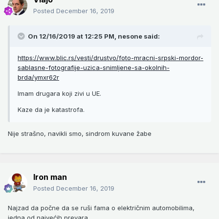
Posted
December 16, 2019
On 12/16/2019 at 12:25 PM,
nesone
said:
https://www.blic.rs/vesti/drustvo/foto-mracni-srpski-mordor-
sablasne-fotografije-uzica-snimljene-sa-okolnih-
brda/ymxr62r
Imam drugara koji zivi u UE.
Kaze da je katastrofa.
Nije strašno, navikli smo, sindrom kuvane žabe
Iron man
Posted
December 16, 2019
Najzad da počne da se ruši fama o električnim automobilima,
jedna od najvećih prevara,