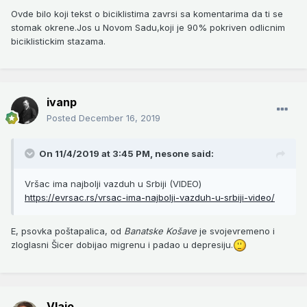
Ovde bilo koji tekst o biciklistima zavrsi sa komentarima da ti se
stomak okrene.Jos u Novom Sadu,koji je 90% pokriven odlicnim
biciklistickim stazama.
ivanp
Posted
December 16, 2019
On 11/4/2019 at 3:45 PM,
nesone
said:
Vršac ima najbolji vazduh u Srbiji (VIDEO)
https://evrsac.rs/vrsac-ima-najbolji-vazduh-u-srbiji-video/
E, psovka poštapalica, od
Banatske Košave
je svojevremeno i
zloglasni Šicer dobijao migrenu i padao u depresiju.
Vlajo