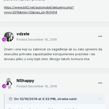
https://www.b92.net/automobili/aktuelno.php?
yyyy=2019&mm=12&nav_id=1631414
vdzele
Posted
December 16, 2019
Znam i one koji su zabrinuti za zagađenje ali su zato spremni da
oberučke prihvate zapadnjačke konzjumerske praznike i da
dovuku jelku u svoj topli dom. Mnogo takvih licimura ima.
NShappy
Posted
December 16, 2019
On 12/16/2019 at 3:32 PM,
siroma
said: