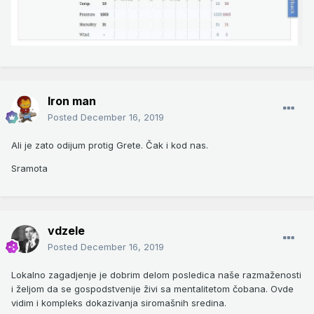
Iron man
Posted
December 16, 2019
Ali je zato odijum protig Grete. Čak i kod nas.
Sramota
vdzele
Posted
December 16, 2019
Lokalno zagadjenje je dobrim delom posledica naše razmaženosti
i željom da se gospodstvenije živi sa mentalitetom čobana. Ovde
vidim i kompleks dokazivanja siromašnih sredina.