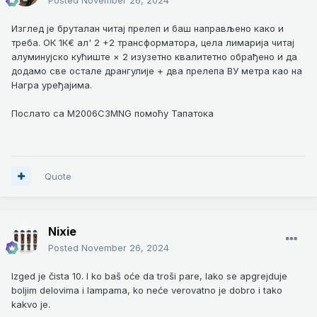
Изглед је бруталан читај прелеп и баш направљено како и
треба. ОК 1К€ ал' 2 +2 трансформатора, цела лимарија читај
алуминујско кућиште × 2 изузетно квалитетно обрађено и да
додамо све остале дрангулије + два прелепа ВУ метра као на
Награ уређајима.
Послато са M2006C3MNG помоћу Тапатока
Quote
Nixie
Posted
November 26, 2024
Izged je čista 10. I ko baš oće da troši pare, lako se apgrejduje
boljim delovima i lampama, ko neće verovatno je dobro i tako
kakvo je.