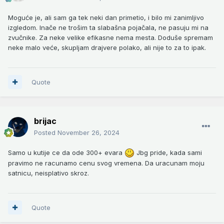
Moguće je, ali sam ga tek neki dan primetio, i bilo mi zanimljivo
izgledom. Inače ne trošim ta slabašna pojačala, ne pasuju mi na
zvučnike. Za neke velike efikasne nema mesta. Doduše spremam
neke malo veće, skupljam drajvere polako, ali nije to za to ipak.
Quote
brijac
Posted
November 26, 2024
Samo u kutije ce da ode 300+ evara
Jbg pride, kada sami
pravimo ne racunamo cenu svog vremena. Da uracunam moju
satnicu, neisplativo skroz.
Quote