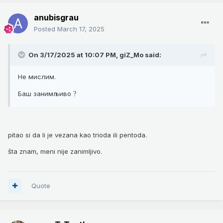
anubisgrau
Posted
March 17, 2025
On 3/17/2025 at 10:07 PM,
giZ_Mo
said:
Не мислим.
Баш занимљиво
?
pitao si da li je vezana kao trioda ili pentoda.
šta znam, meni nije zanimljivo.
Quote