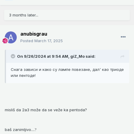
3 months later...
anubisgrau
Posted
March 17, 2025
On 9/26/2024 at 9:54 AM,
giZ_Mo
said:
Снага зависи и како су лампе повезане, дал' као триоде
или пентоде!
misliš da 2a3 može da se veže ka pentoda?
baš zanimljivo....
?