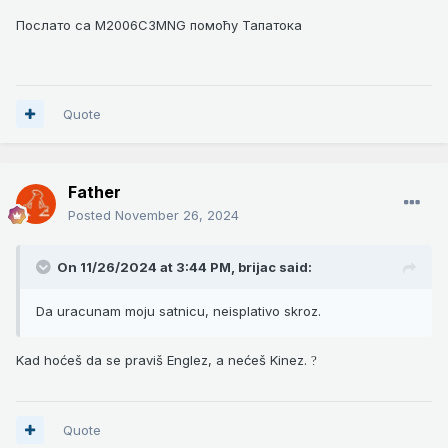
Послато са M2006C3MNG помоћу Тапатока
Quote
Father
Posted
November 26, 2024
On 11/26/2024 at 3:44 PM,
brijac
said:
Da uracunam moju satnicu, neisplativo skroz.
Kad hoćeš da se praviš Englez, a nećeš Kinez.
?
Quote