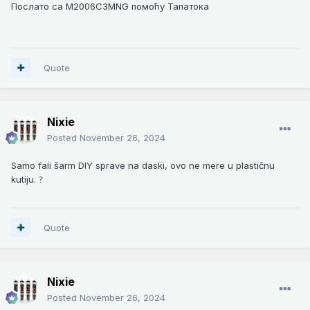
Послато са M2006C3MNG помоћу Тапатока
Quote
Nixie
Posted
November 26, 2024
Samo fali šarm DIY sprave na daski, ovo ne mere u plastičnu
kutiju.
?
Quote
Nixie
Posted
November 26, 2024