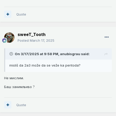
Quote
sweeT_Tooth
Posted
March 17, 2025
On 3/17/2025 at 9:58 PM,
anubisgrau
said:
misliš da 2a3 može da se veže ka pentoda?
Не мислим.
Баш занимљиво
?
Quote