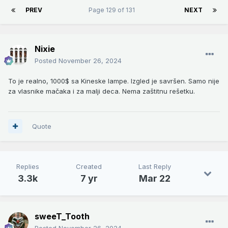
PREV
Page 129 of 131
NEXT
Nixie
Posted
November 26, 2024
To je realno, 1000$ sa Kineske lampe. Izgled je savršen. Samo nije
za vlasnike mačaka i za malji deca. Nema zaštitnu rešetku.
Quote
Replies
Created
Last Reply
3.3k
7 yr
Mar 22
sweeT_Tooth
Posted
November 26, 2024