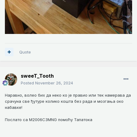
Quote
sweeT_Tooth
Posted
November 26, 2024
Наравно, волео бих да неко ко је правио или тек намерава да
срачуна све ђутуре колико кошта без рада и мозгања око
набавке!
Послато са M2006C3MNG помоћу Тапатока