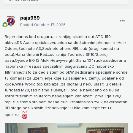
paja959
Posted
October 17, 2025
Bejah danas kod drugara...iz ranijeg sistema out ATC 150
aktiva,DS Audio opticka zvucnica sa dediciranim phonom..in:Helix
Odeon,Soulnote A3,Soulnote phono,REL sub (drugi komad na
putu),Hana Umami Red...od ranije Technics SP10/2,oridji
baza,Oyaide BR-12,MoFi Heavyweight,Glanz 10" rucka,dedicirana
naponska mreza,sa specijalnim osiguracima,DC naponsko
filtriranje/trafo za ceo sistem od 5kW,dedicirane specijalne sonde
(3 komada) za uzemljenje,koje su zabijene u zemlju udaljene od
kuce,Wire World top kablaza...za digitaliju necu ulaziti u detalje
(Bricasti M20,sad nismo slusali,ali i ovo je navuceno do 00 sa
extra friziranim routerom,napajanjem,kablazom...prva liga sve,u
top 5 sistema sto sam dosad cuo...izbalansiran zvuk,neverovatan
3D stage,bez ikakvih "izbacivanja" u bilo kom segmentu u
spektru..,