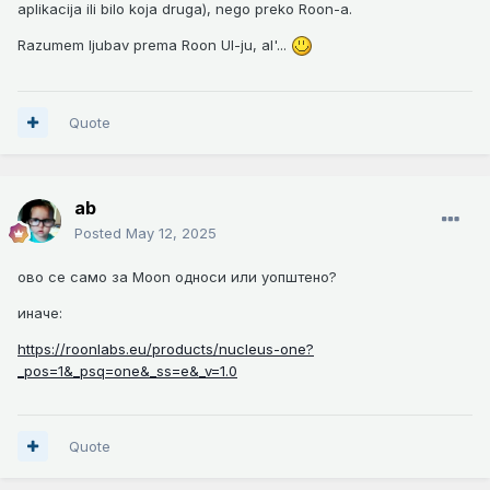
aplikacija ili bilo koja druga), nego preko Roon-a.
Razumem ljubav prema Roon UI-ju, al'...
Quote
ab
Posted
May 12, 2025
ово се само за Moon односи или уопштено?
иначе:
https://roonlabs.eu/products/nucleus-one?
_pos=1&_psq=one&_ss=e&_v=1.0
Quote