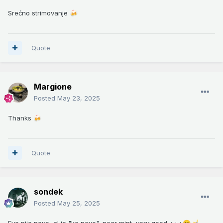
Srećno strimovanje
🍻
Quote
Margione
Posted
May 23, 2025
Thanks
🍻
Quote
sondek
Posted
May 25, 2025
Evo nije novo, al je "ko novo", near mint, very good +++