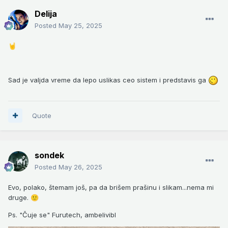
Delija
Posted
May 25, 2025
🤘
Sad je valjda vreme da lepo uslikas ceo sistem i predstavis ga
Quote
sondek
Posted
May 26, 2025
Evo, polako, štemam još, pa da brišem prašinu i slikam...nema mi
druge.
🙂
Ps. "Čuje se" Furutech, ambelivibl