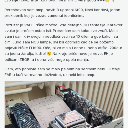
😁
🤸
Rereshovao sam amp, novih 8 upareni Kt90, Novi kondovi, jedan
preklopnik koji je zezao zamenut identičnim..
Rezultat je VAU. Friško moćno, vrlo detaljno, 3D fantazija. Karakter
zvuka je srećom ostao isti. Presrećan sam kako sve zvuči. Malo
sam i sam kriv svojom neodlučnosti i sa 10 dilema gde kako i sa
čim. Jurio sam NOS lampe, svi bili optimisti kao će se božemoj
pojaviti Niške Ei Kt90. Oće, al za malo i cene u nebo otišle. 200eur
za jednu žarulju, ludilo!
Na kraju priče novo je novo, EH je
😲
odličan IZBOR, a i cena više nego upola manja.
Elem, eto ponovio sam se malo pa sam na sedmom nebu. Ostaje
EAR u kući verovatno doživotno, uz neki letnji amp.