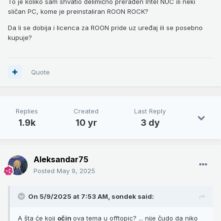
To je koliko sam shvatio delimično prerađen Intel NUC ili neki
sličan PC, kome je preinstaliran ROON ROCK?
Da li se dobija i licenca za ROON pride uz uređaj ili se posebno
kupuje?
Quote
Replies
Created
Last Reply
1.9k
10 yr
3 dy
Aleksandar75
Posted
May 9, 2025
On 5/9/2025 at 7:53 AM,
sondek
said:
A šta će koji
očin
ova tema u offtopic? ... nije čudo da niko