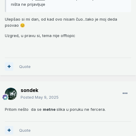
ništa ne prijavljuje
Ulepšao si mi dan, od kad ovo nisam čuo...tako je moj deda
psovao
😊
Uzgred, u pravu si, tema nije offtopic
Quote
sondek
Posted
May 9, 2025
Pritom nešto da se
metne
slika u poruku ne fercera.
Quote