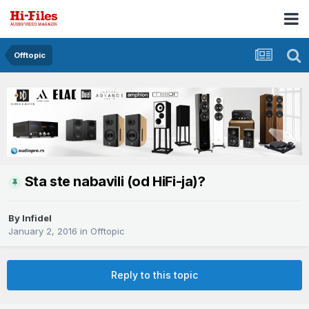
Offtopic
Sta ste nabavili (od HiFi-ja)?
By
Infidel
January 2, 2016
in
Offtopic
Reply to this topic