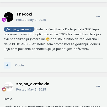
Thecoki
Posted
May 9, 2025
Hvala na čestitkama!Da to je neki NUC lepo
@srdjan_cvetkovic
upakovan i navodno optimizovan za ROON.Ne znam bas detaljno
svu specifikaciju (smara me
)ono što je bitno da radi odlično i
😁
da je PLUG AND PLAY.Dobio sam promo kod za godišnju licencu
koju sam poklonio poznaniku,jel ja posedujem doživotnu.
Quote
srdjan_cvetkovic
Posted
May 9, 2025
Hvala.
Znači, u tih 500 novčanica, koliko košta, dobije se i godinu dana