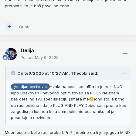
pretplate...to je baš povoljna cena.
Quote
Delija
Posted
May 9, 2025
On 5/9/2025 at 10:27 AM,
Thecoki
said:
Hvala na čestitkama!Da to je neki NUC
@srdjan_cvetkovic
lepo upakovan i navodno optimizovan za ROON.Ne znam
bas detaljno svu specifikaciju (smara me
)ono što je bitno
😁
da radi odlično i da je PLUG AND PLAY.Dobio sam promo kod
za godišnju licencu koju sam poklonio poznaniku,jel ja
posedujem doživotnu.
Moon osetno bolje radi preko UPnP (nebitno da li je njegova MiND