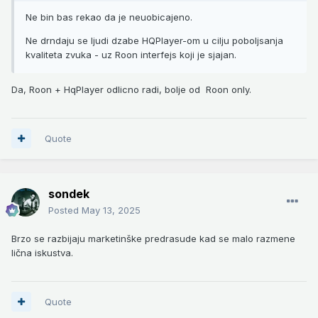
Ne bin bas rekao da je neuobicajeno.
Ne drndaju se ljudi dzabe HQPlayer-om u cilju poboljsanja
kvaliteta zvuka - uz Roon interfejs koji je sjajan.
Da, Roon + HqPlayer odlicno radi, bolje od Roon only.
Quote
sondek
Posted
May 13, 2025
Brzo se razbijaju marketinške predrasude kad se malo razmene
lična iskustva.
Quote