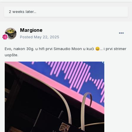
2 weeks later...
Margione
Posted
May 22, 2025
Evo, nakon 30g. u hifi prvi Simaudio Moon u kući
... i prvi strimer
😀
uopšte.