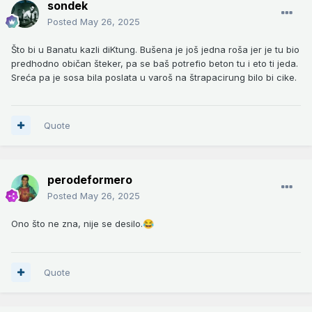
sondek
Posted
May 26, 2025
Što bi u Banatu kazli diKtung. Bušena je još jedna roša jer je tu bio
predhodno običan šteker, pa se baš potrefio beton tu i eto ti jeda.
Sreća pa je sosa bila poslata u varoš na štrapacirung bilo bi cike.
Quote
perodeformero
Posted
May 26, 2025
Ono što ne zna, nije se desilo.
😂
Quote