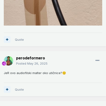
Quote
perodeformero
Posted
May 26, 2025
JeR ovo audiofilski malter oko utičnice?
😌
Quote