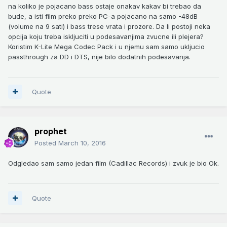
na koliko je pojacano bass ostaje onakav kakav bi trebao da
bude, a isti film preko preko PC-a pojacano na samo -48dB
(volume na 9 sati) i bass trese vrata i prozore. Da li postoji neka
opcija koju treba iskljuciti u podesavanjima zvucne ili plejera?
Koristim K-Lite Mega Codec Pack i u njemu sam samo ukljucio
passthrough za DD i DTS, nije bilo dodatnih podesavanja.
Quote
prophet
Posted
March 10, 2016
Odgledao sam samo jedan film (Cadillac Records) i zvuk je bio Ok.
Quote