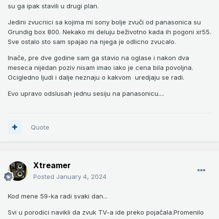
su ga ipak stavili u drugi plan.
Jedini zvucnici sa kojima mi sony bolje zvuči od panasonica su
Grundig box 800. Nekako mi deluju beživotno kada ih pogoni xr55.
Sve ostalo sto sam spajao na njega je odlicno zvucalo.
Inače, pre dve godine sam ga stavio na oglase i nakon dva
meseca nijedan poziv nisam imao iako je cena bila povoljna.
Ocigledno ljudi i dalje neznaju o kakvom uredjaju se radi.
Evo upravo odslusah jednu sesiju na panasonicu....
Quote
Xtreamer
Posted
January 4, 2024
Kod mene 59-ka radi svaki dan...
Svi u porodici navikli da zvuk TV-a ide preko pojačala.Promenilo