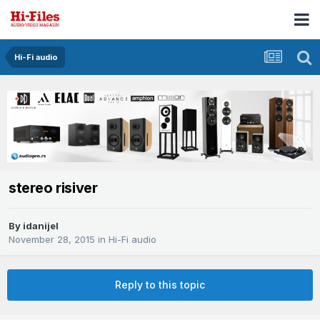
Hi-Fi audio
stereo risiver
By
idanijel
November 28, 2015
in
Hi-Fi audio
Reply to this topic