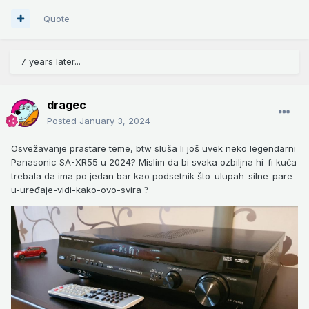
Quote
7 years later...
dragec
Posted
January 3, 2024
Osvežavanje prastare teme, btw sluša li još uvek neko legendarni
Panasonic SA-XR55 u 2024? Mislim da bi svaka ozbiljna hi-fi kuća
trebala da ima po jedan bar kao podsetnik što-ulupah-silne-pare-
u-uređaje-vidi-kako-ovo-svira
?