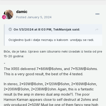
damic
Posted
January 5, 2024
On 1/3/2024 at 8:03 PM,
TekManijak
said:
Ocigledno ljudi i dalje neznaju o kakvom uredjaju se radi.
Biće, da je tako. Upravo sam izbunario neki izvadak iz testa od pre
15-20 godina:
“
The XR55 delivered 7*86W@8ohms, and 7*153W@4ohms.
This is a very good result, the best of the 4 tested.
In stereo, 2*93W@8ohm, 2*120W@6ohm, 2*169W@4ohm,
2*206W@3ohm, 2*238W@2ohm. Again, this is a fantastic
result (is the amp in stereo dual amp mode?). The poor
Harmon Karman appears close to self destruct at 2ohms and
only produced 2*50W! Must be one of them fancy new high