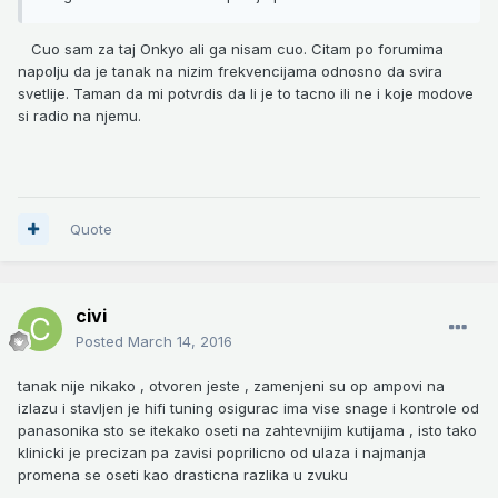
Cuo sam za taj Onkyo ali ga nisam cuo. Citam po forumima
napolju da je tanak na nizim frekvencijama odnosno da svira
svetlije. Taman da mi potvrdis da li je to tacno ili ne i koje modove
si radio na njemu.
Quote
civi
Posted
March 14, 2016
tanak nije nikako , otvoren jeste , zamenjeni su op ampovi na
izlazu i stavljen je hifi tuning osigurac ima vise snage i kontrole od
panasonika sto se itekako oseti na zahtevnijim kutijama , isto tako
klinicki je precizan pa zavisi poprilicno od ulaza i najmanja
promena se oseti kao drasticna razlika u zvuku