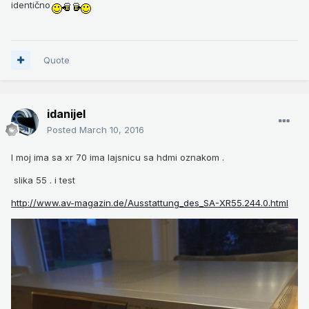
identično
Quote
idanijel
Posted
March 10, 2016
I moj ima sa xr 70 ima lajsnicu sa hdmi oznakom .
slika 55 . i test
http://www.av-magazin.de/Ausstattung_des_SA-XR55.244.0.html