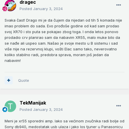
dragec
Posted
January 3, 2024
Svaka čast! Drago mi je da čujem da nijedan od tih 5 komada nije
imao problem do sada. Evo prođoše godine od kad sam prodao
svoj XR70 i sto puta se pokajao zbog toga. I onda letos ponovo
prodadio crv planirao sam da nabavim XR55, malo muke bilo da
se nađe ali uspeo sam. Našao je svoje mesto u B sistemu i sad
više nije na rezervnoj klupi, vošti Elac samo tako, neverovatno
koliko stabilno radi, predobra sprava, moram još jedan da
nabavim!
Quote
TekManijak
Posted
January 3, 2024
Meni je xr55 sporedni amp. Iako sa većinom zvučnika radi bolje od
Sony db940, medostatak usb ulaza i jako los tjuner u Panasonicu