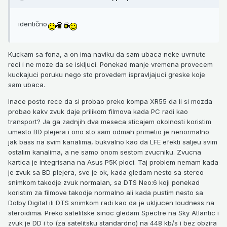
identično
Kuckam sa fona, a on ima naviku da sam ubaca neke uvrnute
reci i ne moze da se iskljuci. Ponekad manje vremena provecem
kuckajuci poruku nego sto provedem ispravljajuci greske koje
sam ubaca.
Inace posto rece da si probao preko kompa XR55 da li si mozda
probao kakv zvuk daje prilikom filmova kada PC radi kao
transport? Ja ga zadnjih dva meseca sticajem okolnosti koristim
umesto BD plejera i ono sto sam odmah primetio je nenormalno
jak bass na svim kanalima, bukvalno kao da LFE efekti saljeu svim
ostalim kanalima, a ne samo onom sestom zvucniku. Zvucna
kartica je integrisana na Asus P5K ploci. Taj problem nemam kada
je zvuk sa BD plejera, sve je ok, kada gledam nesto sa stereo
snimkom takodje zvuk normalan, sa DTS Neo:6 koji ponekad
koristim za filmove takodje normalno ali kada pustim nesto sa
Dolby Digital ili DTS snimkom radi kao da je ukljucen loudness na
steroidima. Preko satelitske sinoc gledam Spectre na Sky Atlantic i
zvuk je DD i to (za satelitsku standardno) na 448 kb/s i bez obzira