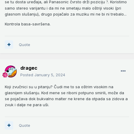
se tu dosta uređaja, ali Panasonic čvrsto drži poziciju
. Koristimo
?
samo stereo varijantu i da mi ne smetaju malo oštriji visoki (pri
glasnom slušanju), drugo pojačalo za muziku mi ne bi ni trebalo...
Kontrola basa-savršena.
Quote
dragec
Posted
January 5, 2024
Koji zvučnici su u pitanju? Čudi me to sa oštrim visokim na
glasnijem slušanju. Kod mene se riboni potpuno smirili, može da
se pojačava dok bukvalno malter ne krene da otpada sa zidova a
zvuk i dalje ne para uši.
Quote