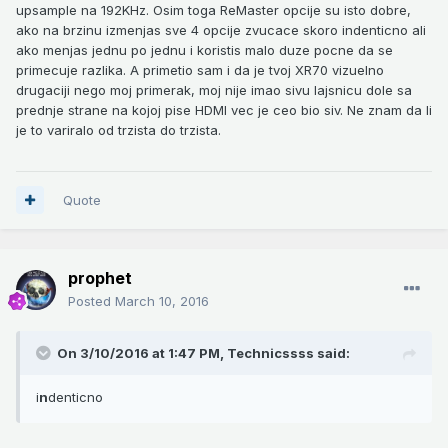
upsample na 192KHz. Osim toga ReMaster opcije su isto dobre,
ako na brzinu izmenjas sve 4 opcije zvucace skoro indenticno ali
ako menjas jednu po jednu i koristis malo duze pocne da se
primecuje razlika. A primetio sam i da je tvoj XR70 vizuelno
drugaciji nego moj primerak, moj nije imao sivu lajsnicu dole sa
prednje strane na kojoj pise HDMI vec je ceo bio siv. Ne znam da li
je to variralo od trzista do trzista.
Quote
prophet
Posted
March 10, 2016
On 3/10/2016 at 1:47 PM,
Technicssss
said:
i
n
denticno