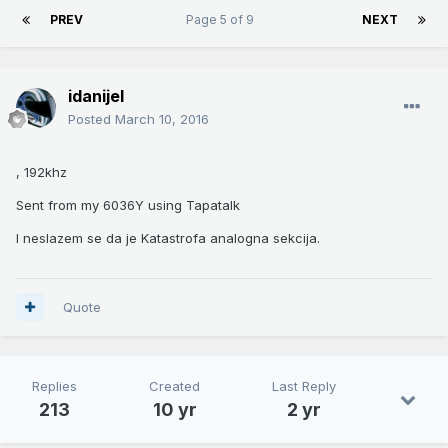
PREV
Page 5 of 9
NEXT
idanijel
Posted
March 10, 2016
, 192khz
Sent from my 6036Y using Tapatalk
I neslazem se da je Katastrofa analogna sekcija.
Quote
Replies
Created
Last Reply
213
10 yr
2 yr