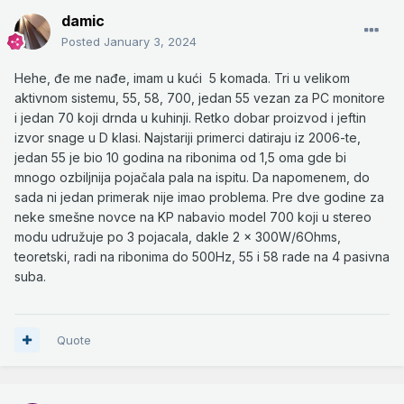
damic
Posted
January 3, 2024
Hehe, đe me nađe, imam u kući
5 komada. Tri u velikom
aktivnom sistemu, 55, 58, 700, jedan 55 vezan za PC monitore
i jedan 70 koji drnda u kuhinji. Retko dobar proizvod i jeftin
izvor snage u D klasi. Najstariji primerci datiraju iz 2006-te,
jedan 55 je bio 10 godina na ribonima od 1,5 oma gde bi
mnogo ozbiljnija pojačala pala na ispitu. Da napomenem, do
sada ni jedan primerak nije imao problema. Pre dve godine za
neke smešne novce na KP nabavio model 700 koji u stereo
modu udružuje po 3 pojacala, dakle 2 x 300W/6Ohms,
teoretski, radi na ribonima do 500Hz, 55 i 58 rade na 4 pasivna
suba.
Quote