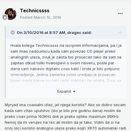
Technicssss
Posted
March 10, 2016
On 3/10/2016 at 8:57 AM,
dragec
said:
Hvala kolega Technicssss na iscrpnim informacijama, pa i ja
sam imao nedoumicu kada sam povezao CD plejer preko
analognih ulaza, zvuk je zaista bio prosecan tako da sam se
zapitao otkud toliki hvalospevi o ovom risiveru, posle par
dana sam nabavio digitalni coax kabl i onda je bilo potpuno
iznenadjenje. Jedina zamerka ovom uredjaju je prosecan
tjuner mada kakve su nam radio stanice i ne smeta. Zvuk sa
tv-a preko optickog kabla je isto jako dobar, ustvari poenta
Expand
je samo dovesti digitalni signal do Panasonica, on dalje radi
sve! Inace i moj Panny je u mint stanju, nema tacku na sebi,
daljinski nov, kao da nije nikada koriscen, zaista smesne
Myryad ima coaxialni izlaz, jel njega koristis? Ako se dobro secam
pare sam dao i dobio bas mnogo.
kada sam citao uputstvo (sto je bilo pre godinu dana) mislim da
preko coax prima 192KHz dok je preko optike maximum 96KHz.
Nemoj da mi verujes na rec ali mislim da je tako. Vidim da si na
onoj slici koristio analogne ulaze preko kojih XR70 automatski radi