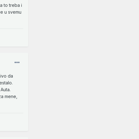
 to treba i
sve u svemu
jivo da
estalo.
 Auta.
 za mene,