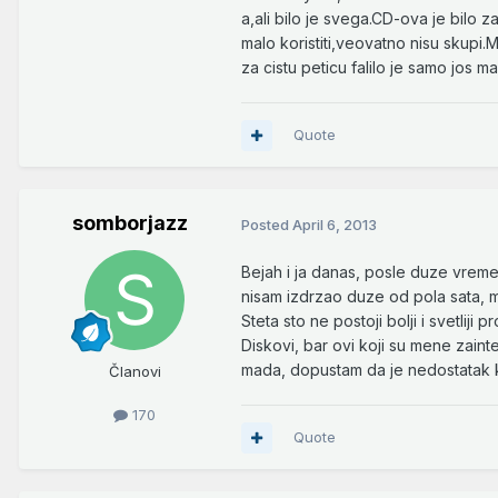
a,ali bilo je svega.CD-ova je bilo 
malo koristiti,veovatno nisu skupi
za cistu peticu falilo je samo jos 
Quote
somborjazz
Posted
April 6, 2013
Bejah i ja danas, posle duze vremen
nisam izdrzao duze od pola sata, m
Steta sto ne postoji bolji i svetlij
Diskovi, bar ovi koji su mene zainte
mada, dopustam da je nedostatak k
Članovi
170
Quote