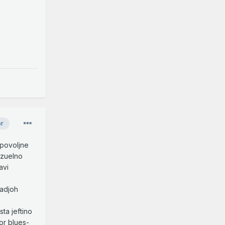
or
 povoljne
izuelno
avi
nadjoh
ta jeftino
or blues-