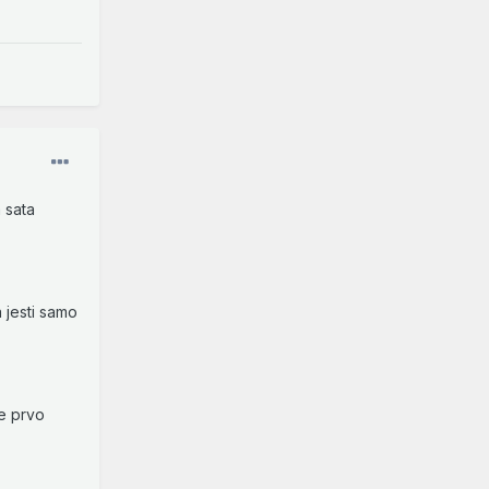
 sata
 jesti samo
e prvo