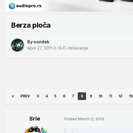
Berza ploča
By
sondek
April 27, 2011
in
Hi-Fi dešavanja
PREV
3
4
5
6
7
8
9
10
11
12
13
Srle
Posted
March 2, 2013