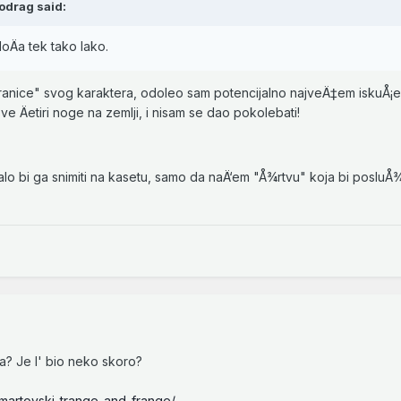
odrag said:
ploÄa tek tako lako.
granice" svog karaktera, odoleo sam potencijalno najveÄ‡em iskuÅ¡e
sve Äetiri noge na zemlji, i nisam se dao pokolebati!
alo bi ga snimiti na kasetu, samo da naÄ‘em "Å¾rtvu" koja bi posluÅ¾
-a? Je l' bio neko skoro?
martovski-trange-and-frange/