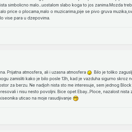
zaista simbolicno malo...uostalom slabo koga to jos zanima.Mozda treba
.Malo price o plocama,malo o muzicarima,pije se pivo gruva muzika,
malo vise para u dzepovima.
a. Prijatna atmosfera, ali i uzasna atmosfera
Bilo je toliko zagusl
ogu zamisliti kako je bilo posle 13h, kad je vazduha sigurno skroz n
i prostor za berzu. Ne nadjoh nista sto me interesuje, sem jednog Block
resovali i nisu nesto povoljni. Bice opet Ebay...Ploce, nazalost nista
iseonika uticao na moje rasudjivanje