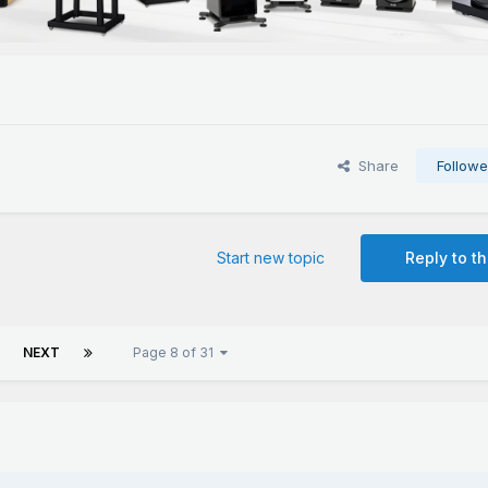
Share
Followe
Start new topic
Reply to th
NEXT
Page 8 of 31