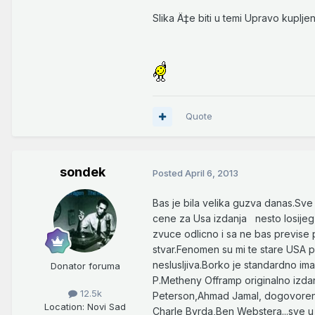
Slika Ä‡e biti u temi Upravo kupljeno
Quote
sondek
Posted
April 6, 2013
Bas je bila velika guzva danas.Sve 
cene za Usa izdanja nesto losijeg 
zvuce odlicno i sa ne bas previse
stvar.Fenomen su mi te stare USA p
neslusljiva.Borko je standardno im
Donator foruma
P.Metheny Offramp originalno izda
12.5k
Peterson,Ahmad Jamal, dogovoren z
Location
: Novi Sad
Charle Byrda,Ben Webstera...sve u