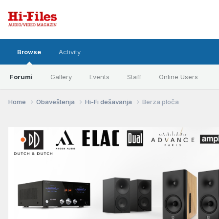
Browse
Activity
Forumi
Gallery
Events
Staff
Online Users
Home
Obaveštenja
Hi-Fi dešavanja
Berza ploča