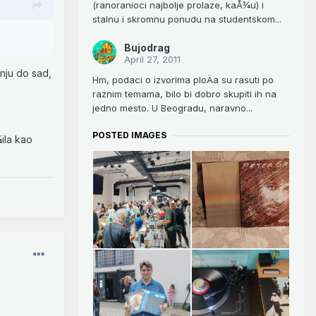
(ranoranioci najbolje prolaze, kaÅ¾u) i
stalnu i skromnu ponudu na studentskom...
Bujodrag
April 27, 2011
nju do sad,
Hm, podaci o izvorima ploÄa su rasuti po
raznim temama, bilo bi dobro skupiti ih na
jedno mesto. U Beogradu, naravno...
POSTED IMAGES
ila kao