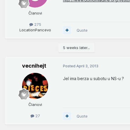
Članovi
275
Location
Pancevo
Quote
5 weeks later...
vecnihejt
Posted
April 3, 2013
Jel ima berza u subotu u NS-u ?
Članovi
27
Quote