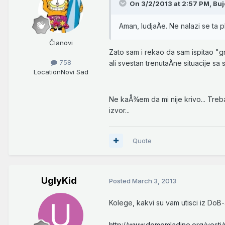
On 3/2/2013 at 2:57 PM, Buj
Aman, ludjaÄe. Ne nalazi se ta 
Članovi
Zato sam i rekao da sam ispitao "
758
ali svestan trenutaÄne situacije sa 
Location
Novi Sad
Ne kaÅ¾em da mi nije krivo... Treb
izvor...
Quote
UglyKid
Posted
March 3, 2013
Kolege, kakvi su vam utisci iz DoB
http://www.domomladine.org/vesti/