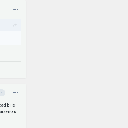
or
ad bi je
naravno u