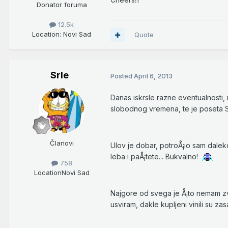
Donator foruma
12.5k
Location
: Novi Sad
Quote
Srle
Posted
April 6, 2013
Danas iskrsle razne eventualnosti, 
slobodnog vremena, te je poseta Son
Članovi
Ulov je dobar, potroÅ¡io sam dalek
leba i paÅ¡tete... Bukvalno!
758
Location
Novi Sad
Najgore od svega je Å¡to nemam z
usviram, dakle kupljeni vinili su z