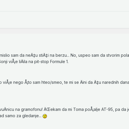
mislio sam da neÄ‡u stiÄ‡i na berzu... No, uspeo sam da stvorim pola
ji viÅ¡e liÄila na pit-stop Formule 1.
o viÅ¡e nego Å¡to sam hteo/smeo, te mi se Äini da Ä‡u narednih dana
vuÄnicu na gramofonu! ÄŒekam da mi Toma poÅ¡alje AT-95, pa da j
asad samo za gledanje...