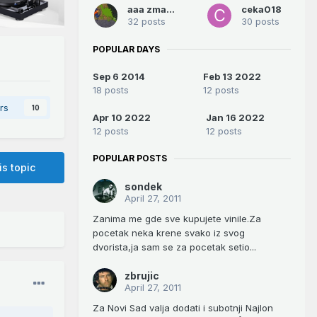
aaa zmaju!
ceka018
32 posts
30 posts
POPULAR DAYS
Sep 6 2014
Feb 13 2022
18 posts
12 posts
rs
10
Apr 10 2022
Jan 16 2022
12 posts
12 posts
POPULAR POSTS
is topic
sondek
April 27, 2011
Zanima me gde sve kupujete vinile.Za
pocetak neka krene svako iz svog
dvorista,ja sam se za pocetak setio...
zbrujic
April 27, 2011
Za Novi Sad valja dodati i subotnji Najlon