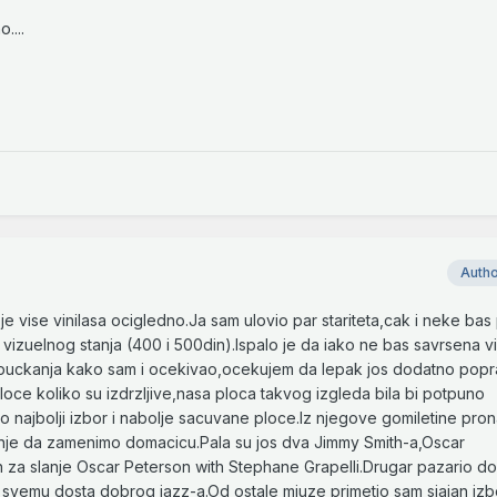
....
Auth
je vise vinilasa ocigledno.Ja sam ulovio par stariteta,cak i neke bas
vizuelnog stanja (400 i 500din).Ispalo je da iako ne bas savrsena v
 puckanja kako sam i ocekivao,ocekujem da lepak jos dodatno popr
loce koliko su izdrzljive,nasa ploca takvog izgleda bila bi potpuno
ao najbolji izbor i nabolje sacuvane ploce.Iz njegove gomiletine pro
nje da zamenimo domacicu.Pala su jos dva Jimmy Smith-a,Oscar
a slanje Oscar Peterson with Stephane Grapelli.Drugar pazario dos
 svemu dosta dobrog jazz-a.Od ostale mjuze primetio sam sjajan izb