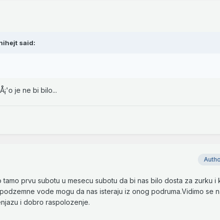
ihejt said:
'o je ne bi bilo...
Auth
 tamo prvu subotu u mesecu subotu da bi nas bilo dosta za zurku i k
mo podzemne vode mogu da nas isteraju iz onog podruma.Vidimo se 
njazu i dobro raspolozenje.