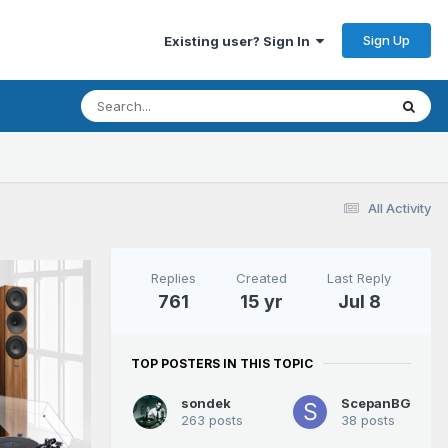
Sign Up
Existing user? Sign In
All Activity
Replies
Created
Last Reply
761
15 yr
Jul 8
TOP POSTERS IN THIS TOPIC
sondek
ScepanBG
263 posts
38 posts