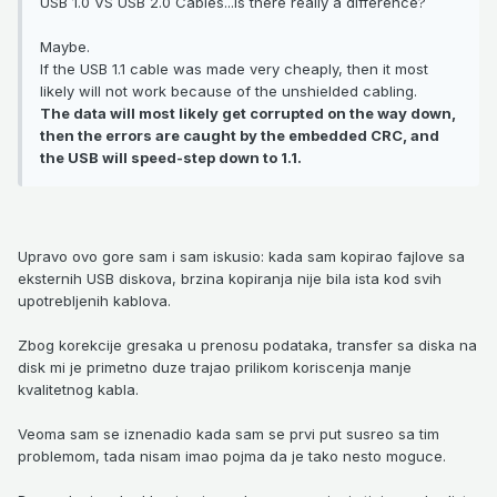
USB 1.0 VS USB 2.0 Cables...Is there really a difference?
Maybe.
If the USB 1.1 cable was made very cheaply, then it most
likely will not work because of the unshielded cabling.
The data will most likely get corrupted on the way down,
then the errors are caught by the embedded CRC, and
the USB will speed-step down to 1.1.
Upravo ovo gore sam i sam iskusio: kada sam kopirao fajlove sa
eksternih USB diskova, brzina kopiranja nije bila ista kod svih
upotrebljenih kablova.
Zbog korekcije gresaka u prenosu podataka, transfer sa diska na
disk mi je primetno duze trajao prilikom koriscenja manje
kvalitetnog kabla.
Veoma sam se iznenadio kada sam se prvi put susreo sa tim
problemom, tada nisam imao pojma da je tako nesto moguce.