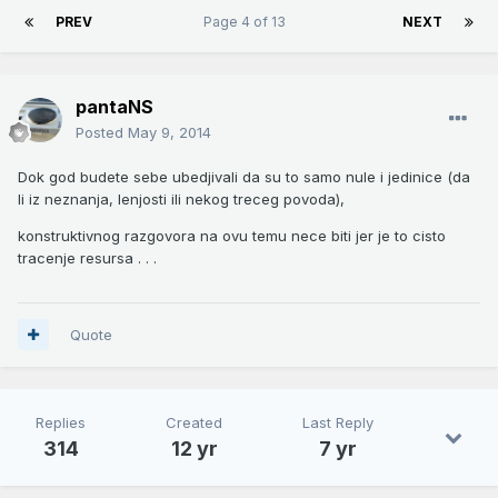
PREV
Page 4 of 13
NEXT
pantaNS
Posted
May 9, 2014
Dok god budete sebe ubedjivali da su to samo nule i jedinice (da
li iz neznanja, lenjosti ili nekog treceg povoda),
konstruktivnog razgovora na ovu temu nece biti jer je to cisto
tracenje resursa . . .
Quote
Replies
Created
Last Reply
314
12 yr
7 yr