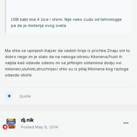
USB kabl ima 4 zice i shirm. Nije neko cudo od tehnologije
pa da je misterija ovog sveta.
Ma shta se upinjesh Kajzer da vadish trnje iz prichke.Znaju oni to
dobro nego im je stalo da na nekoga istresu Kitonena.Pusti ih
valjda kad odavde odemo mi sa jeftinijim sistemima dodju ovi
milioneri,sluhisti,struchnjaci shto su iz pitaj Kitonena kog razloga
odavde otishli.
Quote
dj.nik
Posted
May 9, 2014