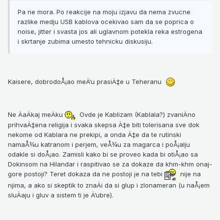
Pa ne mora. Po reakcije na moju izjavu da nema zvucne
razlike medju USB kablova ocekivao sam da se poprica o
noise, jitter i svasta jos ali uglavnom potekla reka estrogena
i skrtanje zubima umesto tehnicku diskusiju.
Kaisere, dobrodoÅ¡ao meÄ‘u prasiÄ‡e u Teheranu
Ne ÄaÄkaj meÄku
Ovde je Kablizam (Kablala?) zvaniÄno
prihvaÄ‡ena religija i svaka skepsa Ä‡e biti tolerisana sve dok
nekome od Kablara ne prekipi, a onda Ä‡e da te rutinski
namaÅ¾u katranom i perjem, veÅ¾u za magarca i poÅ¡alju
odakle si doÅ¡ao. Zamisli kako bi se proveo kada bi otiÅ¡ao sa
Dokinsom na Hilandar i raspitivao se za dokaze da khm-khm onaj-
gore postoji? Teret dokaza da ne postoji je na tebi
nije na
njima, a ako si skeptik to znaÄi da si glup i zlonameran (u naÅ¡em
sluÄaju i gluv a sistem ti je Ä‘ubre).