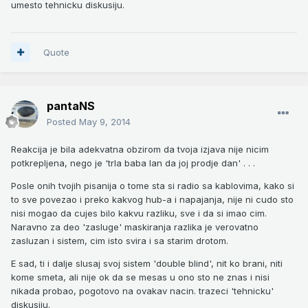
umesto tehnicku diskusiju.
Quote
pantaNS
Posted
May 9, 2014
Reakcija je bila adekvatna obzirom da tvoja izjava nije nicim
potkrepljena, nego je 'trla baba lan da joj prodje dan' . . .
Posle onih tvojih pisanija o tome sta si radio sa kablovima, kako si
to sve povezao i preko kakvog hub-a i napajanja, nije ni cudo sto
nisi mogao da cujes bilo kakvu razliku, sve i da si imao cim.
Naravno za deo 'zasluge' maskiranja razlika je verovatno
zasluzan i sistem, cim isto svira i sa starim drotom.
E sad, ti i dalje slusaj svoj sistem 'double blind', nit ko brani, niti
kome smeta, ali nije ok da se mesas u ono sto ne znas i nisi
nikada probao, pogotovo na ovakav nacin. trazeci 'tehnicku'
diskusiju.