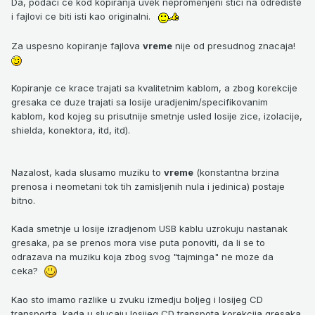
Da, podaci ce kod kopiranja uvek nepromenjeni stici na odrediste
i fajlovi ce biti isti kao originalni.
Za uspesno kopiranje fajlova
vreme
nije od presudnog znacaja!
Kopiranje ce krace trajati sa kvalitetnim kablom, a zbog korekcije
gresaka ce duze trajati sa losije uradjenim/specifikovanim
kablom, kod kojeg su prisutnije smetnje usled losije zice, izolacije,
shielda, konektora, itd, itd).
Nazalost, kada slusamo muziku to
vreme
(konstantna brzina
prenosa i neometani tok tih zamisljenih nula i jedinica) postaje
bitno.
Kada smetnje u losije izradjenom USB kablu uzrokuju nastanak
gresaka, pa se prenos mora vise puta ponoviti, da li se to
odrazava na muziku koja zbog svog "tajminga" ne moze da
ceka?
Kao sto imamo razlike u zvuku izmedju boljeg i losijeg CD
transporta, kada u slucaju losijeg CD transpota korekcija gresaka