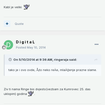
Kabl je veliki
Quote
D i g i t a L
Posted
May 10, 2014
On 5/10/2014 at 9:36 AM, ringeraja said:
tako je i ovo ovde, Å¡to neko reÄe, mlaÄ‡enje prazne slame.
Ziv ti nama Ringe bio dvjesto(vezbam za Kumrovec 25. das
uklopim) godina
.