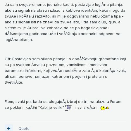
Ja sam svojevremeno, jednako kao ti, postavljao logiÄna pitanja:
ako su signali na ulazu i izlazu iz kablova identiÄni, kako mogu da
zvuÄe i koÅ¡taju razliÄito, ali mi je odgovarano nebulozama tipa -
ako su signali isti ne znaÄi da zvuÄe isto, i da sam glup, gluv, a
sistem mi je Ä‘ubre. Ne zaboravi da se po bogoslovijama i
dÅ¾amijama godinama uÄe i veÅ¾baju iracionalni odgovori na
logiÄna pitanja.
Off: Postavljao sam sliÄno pitanje i o oboÅ¾avanju gramofona koji
su po svakom Äoveku poznatom, zamislivom i merljivom
parametru inferiorni, koji zvuÄe neobiÄno zato Å¡to koloriÅ¡u zvuk,
ali sam ponovo namazan katranom i perjem i proteran u
SvetiliÅ¡te.
Elem, svaki put kada se ulogujeÅ¡ izbroj do tri, na ulazu u Forum
se pokloni, kaÅ¾i "Kabl je veliki"
i svi sreÄ‡ni
Quote