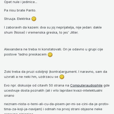
Opet nule i jedinice...
Pa nisu brate Panto.
Struuja. Elektrika
I zaboravih da kazem: dva su joj neprijatelja, nije jedan: dakle
shum (Noise) i vremenska greska, to jes' Jitter.
Alexandera ne treba ni konstatovati. On je odavno u grupi cije
postove 'ladno preskacem
Zoki treba da pruzi ozbiljniji (kontra)argument. I naravno, sam da
uzvrati a ne neki hm, uzdrzacu se
Evo npr. diskusije od citavih 50 strana na
Computeraudiophile
gde
ucestvuje dosta poznatih (ali i vrlo laprdavi kvazi-intelektualni
onano
neznam-nista-o-temi-ali-cu-da-pisem-jer-mi-se-cini-da-je-protiv-
tima-za-koji-ja-navijam) i odmah na prvoj strani objasne neke