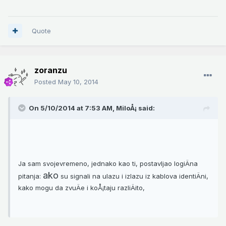
Quote
zoranzu
Posted
May 10, 2014
On 5/10/2014 at 7:53 AM, MiloÅ¡ said:
Ja sam svojevremeno, jednako kao ti, postavljao logiÄna
ako
pitanja:
su signali na ulazu i izlazu iz kablova identiÄni,
kako mogu da zvuÄe i koÅ¡taju razliÄito,