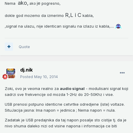
ako,
je
Nema
pogresno,
ako
R,L i C
dokle god mozemo da izmerimo
kabla,
,signal na ulazu, nije identican signalu na izlazu iz kabla,....
Quote
dj.nik
Posted
May 10, 2014
Zoki, ovo je veoma realno za
audio signal
- modulisani signal koji
sadrzi sve frekvencije od mozda 1-2Hz do 20-50Khz i vise.
USB prenosi potpuno identicne cetvrtke odredjene (iste) voltaze.
SituJacija jasna: Ima napon = jedinica ; Nema napon = nula.
Zadatak je USB predajnika da taj napon posalje sto cistije tj. da je
nivo shuma daleko nizi od visine napona i informacija ce biti