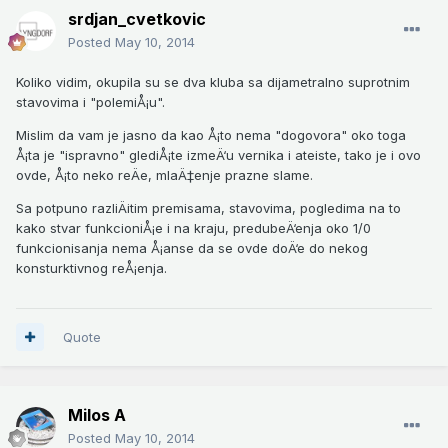
srdjan_cvetkovic
Posted
May 10, 2014
Koliko vidim, okupila su se dva kluba sa dijametralno suprotnim
stavovima i "polemiÅ¡u".
Mislim da vam je jasno da kao Å¡to nema "dogovora" oko toga
Å¡ta je "ispravno" glediÅ¡te izmeÄ‘u vernika i ateiste, tako je i ovo
ovde, Å¡to neko reÄe, mlaÄ‡enje prazne slame.
Sa potpuno razliÄitim premisama, stavovima, pogledima na to
kako stvar funkcioniÅ¡e i na kraju, predubeÄ‘enja oko 1/0
funkcionisanja nema Å¡anse da se ovde doÄ‘e do nekog
konsturktivnog reÅ¡enja.
Quote
Milos A
Posted
May 10, 2014