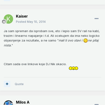
Kaiser
Posted
May 10, 2014
Ja sam spreman da isprobam sve, eto i lepio sam 5V rail na kabl,
trazim i linearno napajanje i t.d. Ali ocekujem da ima neko logicko
objasnjenje za rezultate, a ne samo "
mali ti ovo stavi i
ne pitaj
nista.
"
Citam sada ove linkove koje DJ Nik okacio.
Quote
Milos A