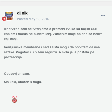
dj.nik
Posted
May 10, 2014
Iznervirao sam se tvrdnjama o promeni zvuka sa boljim USB
kablom i nocas ne budem lenj. Zamenim moje obicne sa nekim
koji imaju
berilijumske membrane i sad zaista mogu da potvrdim da ima
razlike. Pogotovu u nizem registru. A svila je je postala jos
prozracnija.
Odusevljen sam.
Ma kaki, oboren s nogu.