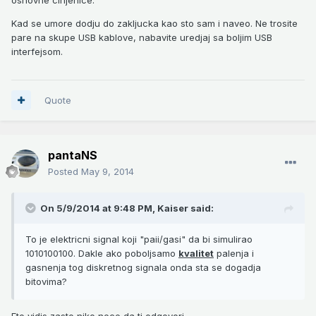
osnovne cinjenice.
Kad se umore dodju do zakljucka kao sto sam i naveo. Ne trosite
pare na skupe USB kablove, nabavite uredjaj sa boljim USB
interfejsom.
Quote
pantaNS
Posted
May 9, 2014
On 5/9/2014 at 9:48 PM, Kaiser said:
To je elektricni signal koji "paii/gasi" da bi simulirao
1010100100. Dakle ako poboljsamo
kvalitet
palenja i
gasnenja tog diskretnog signala onda sta se dogadja
bitovima?
Eto vidis zasto niko nece da ti odgovori . . .