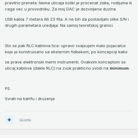
pravilno preneta. Nema uticaja koliki je procenat zlata, rodijuma ili
cega vec u provodniku. Za moj DAC je dozvoljena duzina
USB kabla 7 metara iliti 23 fita. A ne bih da postavljam slike S/N i
drugih parametara uredjaja. Na samoj teoretskoj granici.
Sto se pak RLC kablova tice: upravo svajsujem malo pojacalce
koje je konstruisano sa eksternim fidbekom, po koncepciji kako
se prave elektronski merni instrumenti. Ovakvim konceptom se
uticaj kablova (dakle RLC) na zvuk prakticno svodi na
minimum
.
PS
Svrati na kaHfu i druzenje
Quote