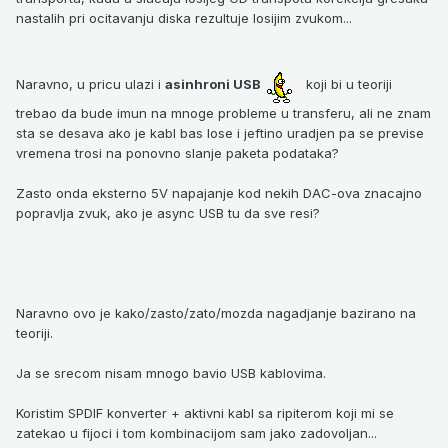
nastalih pri ocitavanju diska rezultuje losijim zvukom...
Naravno, u pricu ulazi i
asinhroni USB
koji bi u teoriji
trebao da bude imun na mnoge probleme u transferu, ali ne znam
sta se desava ako je kabl bas lose i jeftino uradjen pa se previse
vremena trosi na ponovno slanje paketa podataka?
Zasto onda eksterno 5V napajanje kod nekih DAC-ova znacajno
popravlja zvuk, ako je async USB tu da sve resi?
Naravno ovo je kako/zasto/zato/mozda nagadjanje bazirano na
teoriji.
Ja se srecom nisam mnogo bavio USB kablovima.
Koristim SPDIF konverter + aktivni kabl sa ripiterom koji mi se
zatekao u fijoci i tom kombinacijom sam jako zadovoljan...