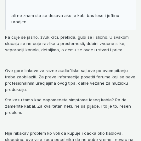
ali ne znam sta se desava ako je kabl bas lose i jeftino
uradjen
Pa cuje se jasno, zvuk krci, prekida, gubi se i slicno. U svakom
slucaju se ne cuje razlika u prostornosti, dubini zvucne slike,
separaciji kanala, detaljima, o cemu se ovde u stvari i prica.
Ove gore linkove za razne audiofilske sajtove po ovom pitanju
treba zaobilaziti. Za prave informacije posetiti forume koji se bave
profesionalnim uredjajima ovog tipa, dakle vezane za muzicku
produkciju.
Sta kazu tamo kad napomenete simptome loseg kabla? Pa da
zamenite kabal. Za kvalitetan neki, ne sa pijace, i to je to, resen
problem.
Nije nikakav problem ko voli da kupuje i cacka oko kablova,
slobodno, ovo vise zbog pocetnika da ne gube vreme i novac na