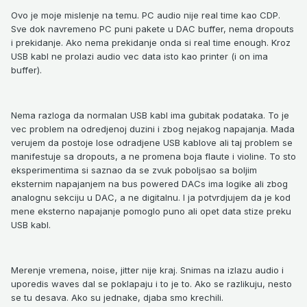
Ovo je moje mislenje na temu. PC audio nije real time kao CDP.
Sve dok navremeno PC puni pakete u DAC buffer, nema dropouts
i prekidanje. Ako nema prekidanje onda si real time enough. Kroz
USB kabl ne prolazi audio vec data isto kao printer (i on ima
buffer).
Nema razloga da normalan USB kabl ima gubitak podataka. To je
vec problem na odredjenoj duzini i zbog nejakog napajanja. Mada
verujem da postoje lose odradjene USB kablove ali taj problem se
manifestuje sa dropouts, a ne promena boja flaute i violine. To sto
eksperimentima si saznao da se zvuk poboljsao sa boljim
eksternim napajanjem na bus powered DACs ima logike ali zbog
analognu sekciju u DAC, a ne digitalnu. I ja potvrdjujem da je kod
mene eksterno napajanje pomoglo puno ali opet data stize preku
USB kabl.
Merenje vremena, noise, jitter nije kraj. Snimas na izlazu audio i
uporedis waves dal se poklapaju i to je to. Ako se razlikuju, nesto
se tu desava. Ako su jednake, djaba smo krechili.