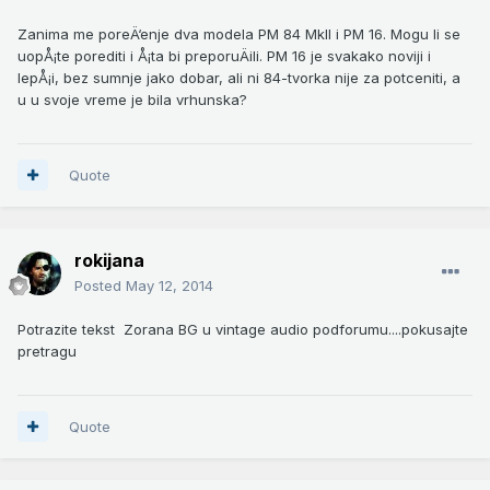
Zanima me poreÄ‘enje dva modela PM 84 MkII i PM 16. Mogu li se
uopÅ¡te porediti i Å¡ta bi preporuÄili. PM 16 je svakako noviji i
lepÅ¡i, bez sumnje jako dobar, ali ni 84-tvorka nije za potceniti, a
u u svoje vreme je bila vrhunska?
Quote
rokijana
Posted
May 12, 2014
Potrazite tekst Zorana BG u vintage audio podforumu....pokusajte
pretragu
Quote