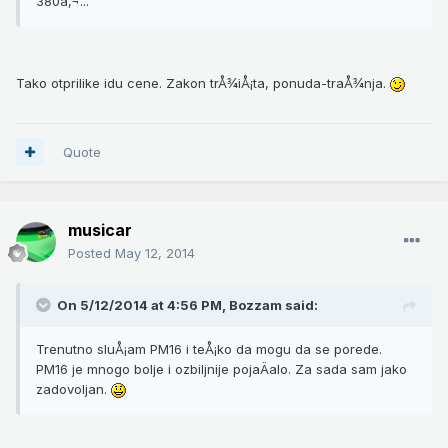
380â‚¬...
Tako otprilike idu cene. Zakon trÅ¾iÅ¡ta, ponuda-traÅ¾nja.
Quote
musicar
Posted
May 12, 2014
On 5/12/2014 at 4:56 PM, Bozzam said:
Trenutno sluÅ¡am PM16 i teÅ¡ko da mogu da se porede.
PM16 je mnogo bolje i ozbiljnije pojaÄalo. Za sada sam jako
zadovoljan.