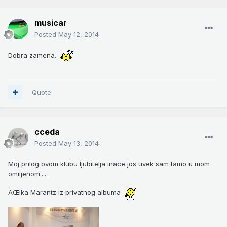
musicar
Posted
May 12, 2014
Dobra zamena.
Quote
cceda
Posted
May 13, 2014
Moj prilog ovom klubu ljubitelja inace jos uvek sam tamo u mom
omiljenom.....
ÄŒika Marantz iz privatnog albuma