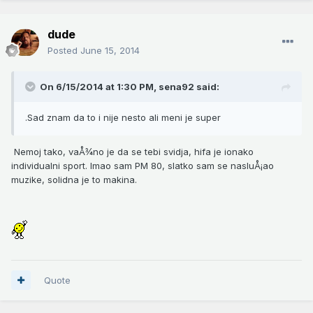
dude
Posted
June 15, 2014
On 6/15/2014 at 1:30 PM, sena92 said:
.Sad znam da to i nije nesto ali meni je super
Nemoj tako, vaÅ¾no je da se tebi svidja, hifa je ionako
individualni sport. Imao sam PM 80, slatko sam se nasluÅ¡ao
muzike, solidna je to makina.
Quote