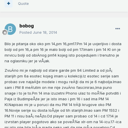
Quote
bobog
Posted
June 18, 2014
Bilo je pitanja oko oko pm 14,pm 16,pm17.Pm 14 je uvjerljivo i dosta
bolji od pm 16,a pm 16 je malo bolji od pm 17.Imam i pm 14 KI on je
mrvicu bolji od obiÄnog pm14 kojeg isto posjedujem i trenutno je
na oglasniku jer je viÅ¡ak.
ZvuÄno mi je najbolji od stare garde pm 94 Limited a od joÅ¡
starijih pm 6a esotec kojeg imam u kolekciji.Iz esotec serije sam
probao sve najaÄ‡e modele i mogu reÄ‡i da mi je 6 najbolja.Imao
sam i PM 8 meÄ‘utim on me nije zvuÄno fascinirao,Ima puno
snage i to je to.Pm 14 ima izuzetni Phono ulaz to moÅ¾e potvditi i
Paja iz BudimpeÅ¡te jer je isto imao i pm 16 i sad ima PM 14
KI.Napisao mi je u poruci da mu PM 14 trÄ‡i krugove oko PM
16.Novije serije su dosta loÅ¡ije od tih starijih.Imao sam PM 15S2 i
PM 11 i nisu baÅ¡ neÅ¡to.Od player sam probao cd 14 i cd 17.14 je
izvrstan player pogotovo ako se poveÅ¾e xlr-om na 14-icu.17-ica
mi isto nije bila loÅ¡a mada neko veli da nije niÅ¡a posebno.Cd