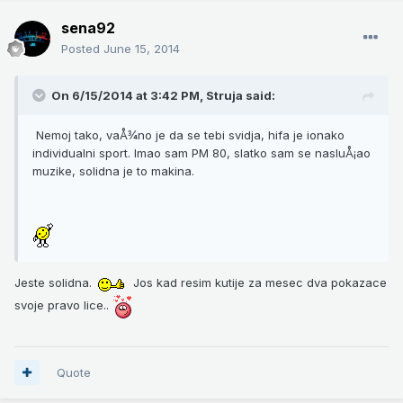
sena92
Posted
June 15, 2014
On 6/15/2014 at 3:42 PM, Struja said:
Nemoj tako, vaÅ¾no je da se tebi svidja, hifa je ionako
individualni sport. Imao sam PM 80, slatko sam se nasluÅ¡ao
muzike, solidna je to makina.
Jeste solidna.
Jos kad resim kutije za mesec dva pokazace
svoje pravo lice..
Quote