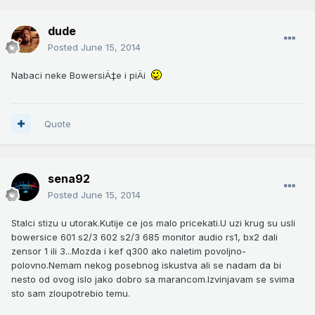
dude
Posted
June 15, 2014
Nabaci neke BowersiÄ‡e i piÄi
Quote
sena92
Posted
June 15, 2014
Stalci stizu u utorak.Kutije ce jos malo pricekati.U uzi krug su usli
bowersice 601 s2/3 602 s2/3 685 monitor audio rs1, bx2 dali
zensor 1 ili 3...Mozda i kef q300 ako naletim povoljno-
polovno.Nemam nekog posebnog iskustva ali se nadam da bi
nesto od ovog islo jako dobro sa marancom.Izvinjavam se svima
sto sam zloupotrebio temu.