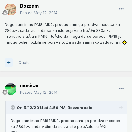
Bozzam
Posted
May 12, 2014
Dugo sam imao PM84MK2, prodao sam ga pre dva meseca za
280â‚¬, sada vidim da se za isto pojaÄalo traÅ¾i 380â‚¬...
Trenutno sluÅ¡am PM16 i teÅ¡ko da mogu da se porede. PM16 je
mnogo bolje i ozbiljnije pojaÄalo. Za sada sam jako zadovoljan.
Quote
musicar
Posted
May 12, 2014
On 5/12/2014 at 4:56 PM, Bozzam said:
Dugo sam imao PM84MK2, prodao sam ga pre dva meseca
za 280â‚¬, sada vidim da se za isto pojaÄalo traÅ¾i