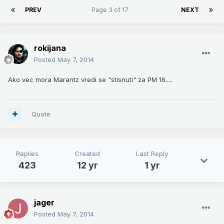
PREV
Page 3 of 17
NEXT
rokijana
Posted
May 7, 2014
Ako vec mora Marantz vredi se "stisnuti" za PM 16.....
Quote
Replies
Created
Last Reply
423
12 yr
1 yr
jager
Posted
May 7, 2014