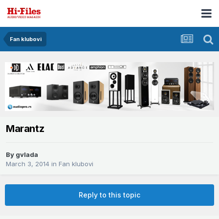
Fan klubovi
Marantz
By
gvlada
March 3, 2014
in
Fan klubovi
Reply to this topic