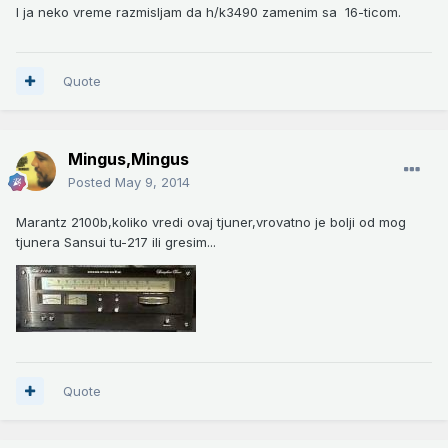
I ja neko vreme razmisljam da h/k3490 zamenim sa 16-ticom.
Quote
Mingus,Mingus
Posted
May 9, 2014
Marantz 2100b,koliko vredi ovaj tjuner,vrovatno je bolji od mog
tjunera Sansui tu-217 ili gresim...
Quote