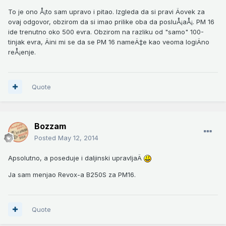
To je ono Å¡to sam upravo i pitao. Izgleda da si pravi Äovek za
ovaj odgovor, obzirom da si imao prilike oba da posluÅ¡aÅ¡. PM 16
ide trenutno oko 500 evra. Obzirom na razliku od "samo" 100-
tinjak evra, Äini mi se da se PM 16 nameÄ‡e kao veoma logiÄno
reÅ¡enje.
Quote
Bozzam
Posted
May 12, 2014
Apsolutno, a poseduje i daljinski upravljaÄ
Ja sam menjao Revox-a B250S za PM16.
Quote