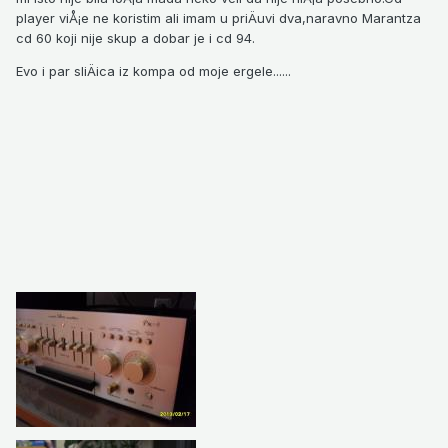
player viÅ¡e ne koristim ali imam u priÄuvi dva,naravno Marantza
cd 60 koji nije skup a dobar je i cd 94.
Evo i par sliÄica iz kompa od moje ergele......