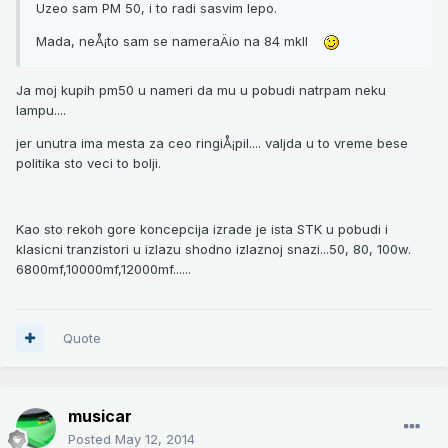
Uzeo sam PM 50, i to radi sasvim lepo.
Mada, neÅ¡to sam se nameraÄio na 84 mkII
Ja moj kupih pm50 u nameri da mu u pobudi natrpam neku
lampu....
jer unutra ima mesta za ceo ringiÅ¡pil.... valjda u to vreme bese
politika sto veci to bolji.
Kao sto rekoh gore koncepcija izrade je ista STK u pobudi i
klasicni tranzistori u izlazu shodno izlaznoj snazi...50, 80, 100w.
6800mf,10000mf,12000mf......
Quote
musicar
Posted
May 12, 2014