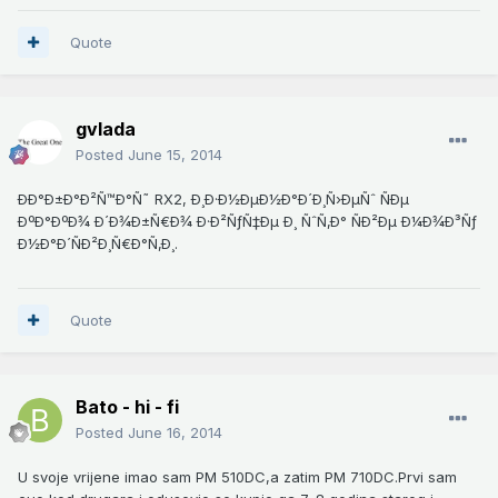
Quote
gvlada
Posted
June 15, 2014
ÐÐ°Ð±Ð°Ð²Ñ™Ð°Ñ˜ RX2, Ð¸Ð·Ð½ÐµÐ½Ð°Ð´Ð¸Ñ›ÐµÑˆ ÑÐµ
ÐºÐ°ÐºÐ¾ Ð´Ð¾Ð±Ñ€Ð¾ Ð·Ð²ÑƒÑ‡Ðµ Ð¸ ÑˆÑ‚Ð° ÑÐ²Ðµ Ð¼Ð¾Ð³Ñƒ
Ð½Ð°Ð´ÑÐ²Ð¸Ñ€Ð°Ñ‚Ð¸.
Quote
Bato - hi - fi
Posted
June 16, 2014
U svoje vrijene imao sam PM 510DC,a zatim PM 710DC.Prvi sam