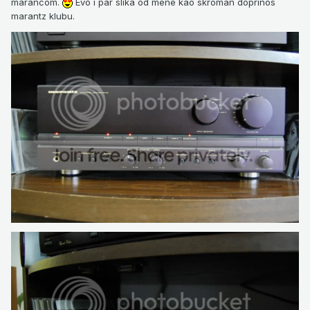
marancom.
Evo i par slika od mene kao skroman doprinos
marantz klubu.