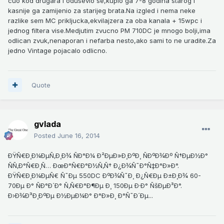
cuo kod drugara i odusevio se,kupio ga 7-8 godina starog i
kasnije ga zamijenio za starijeg brata.Na izgled i nema neke
razlike sem MC prikljucka,ekvilajzera za oba kanala + 15wpc i
jednog filtera vise.Medjutim zvucno PM 710DC je mnogo bolji,ima
odlican zvuk,nenaporan i nefarba nesto,ako sami to ne uradite.Za
jedno Vintage pojacalo odlicno.
Quote
gvlada
Posted
June 16, 2014
ÐŸÑ€Ð¸Ð¼ÐµÑ‚Ð¸Ð¾ ÑÐ°Ð¼ Ð²ÐµÐ»Ð¸ÐºÐ¸ ÑÐºÐ¾Ðº Ñ†ÐµÐ½Ð°
ÑÑ‚Ð°Ñ€Ð¸Ñ… ÐœÐ°Ñ€Ð°Ð½Ñ‚Ñ† Ð¿Ð¾Ñ˜Ð°Ñ‡Ð°Ð»Ð°.
ÐŸÑ€Ð¸Ð¼ÐµÑ€ Ñ˜Ðµ 550DC ÐºÐ¾Ñ˜Ð¸ Ð¿Ñ€Ðµ Ð±Ð¸Ð¾ 60-
70Ðµ Ð° ÑÐ°Ð´Ð° Ñ‚Ñ€Ð°Ð¶Ðµ Ð¸ 150Ðµ Ð·Ð° ÑšÐµÐ³Ð°.
Ð›Ð¾Ð³Ð¸ÐºÐµ Ð½ÐµÐ¼Ð° Ð°Ð»Ð¸ Ð°Ñ˜Ð´Ðµ...