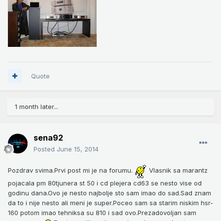
Quote
1 month later...
sena92
Posted
June 15, 2014
Pozdrav svima.Prvi post mi je na forumu.
Vlasnik sa marantz
pojacala pm 80tjunera st 50 i cd plejera cd63 se nesto vise od
godinu dana.Ovo je nesto najbolje sto sam imao do sad.Sad znam
da to i nije nesto ali meni je super.Poceo sam sa starim niskim hsr-
160 potom imao tehniksa su 810 i sad ovo.Prezadovoljan sam