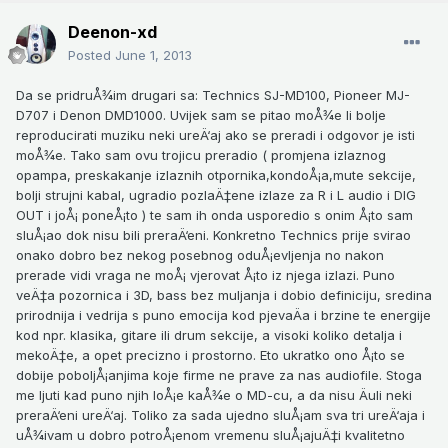
Deenon-xd
Posted
June 1, 2013
Da se pridruÅ¾im drugari sa: Technics SJ-MD100, Pioneer MJ-
D707 i Denon DMD1000. Uvijek sam se pitao moÅ¾e li bolje
reproducirati muziku neki ureÄ‘aj ako se preradi i odgovor je isti
moÅ¾e. Tako sam ovu trojicu preradio ( promjena izlaznog
opampa, preskakanje izlaznih otpornika,kondoÅ¡a,mute sekcije,
bolji strujni kabal, ugradio pozlaÄ‡ene izlaze za R i L audio i DIG
OUT i joÅ¡ poneÅ¡to ) te sam ih onda usporedio s onim Å¡to sam
sluÅ¡ao dok nisu bili preraÄ‘eni. Konkretno Technics prije svirao
onako dobro bez nekog posebnog oduÅ¡evljenja no nakon
prerade vidi vraga ne moÅ¡ vjerovat Å¡to iz njega izlazi. Puno
veÄ‡a pozornica i 3D, bass bez muljanja i dobio definiciju, sredina
prirodnija i vedrija s puno emocija kod pjevaÄa i brzine te energije
kod npr. klasika, gitare ili drum sekcije, a visoki koliko detalja i
mekoÄ‡e, a opet precizno i prostorno. Eto ukratko ono Å¡to se
dobije poboljÅ¡anjima koje firme ne prave za nas audiofile. Stoga
me ljuti kad puno njih loÅ¡e kaÅ¾e o MD-cu, a da nisu Äuli neki
preraÄ‘eni ureÄ‘aj. Toliko za sada ujedno sluÅ¡am sva tri ureÄ‘aja i
uÅ¾ivam u dobro potroÅ¡enom vremenu sluÅ¡ajuÄ‡i kvalitetno