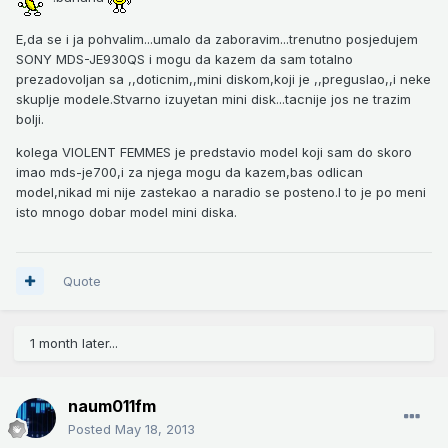
E,da se i ja pohvalim...umalo da zaboravim...trenutno posjedujem
SONY MDS-JE930QS i mogu da kazem da sam totalno
prezadovoljan sa ,,doticnim,,mini diskom,koji je ,,preguslao,,i neke
skuplje modele.Stvarno izuyetan mini disk...tacnije jos ne trazim
bolji.
kolega VIOLENT FEMMES je predstavio model koji sam do skoro
imao mds-je700,i za njega mogu da kazem,bas odlican
model,nikad mi nije zastekao a naradio se posteno.I to je po meni
isto mnogo dobar model mini diska.
Quote
1 month later...
naum011fm
Posted
May 18, 2013