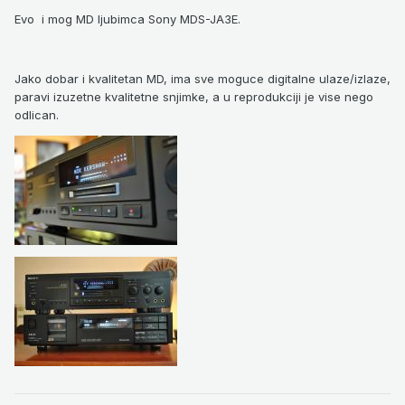
Evo i mog MD ljubimca Sony MDS-JA3E.
Jako dobar i kvalitetan MD, ima sve moguce digitalne ulaze/izlaze,
paravi izuzetne kvalitetne snjimke, a u reprodukciji je vise nego
odlican.