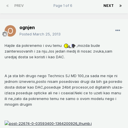
PREV
Page 1 of 6
NEXT
ognjen
Posted
March 25, 2013
Hajde da pokrenemo i ovu temu
,mozda bude
zainteresovanih i za nju.Jos jedan medij ili nosac zvuka,sam
uredjaj dosta se koristi i kao DAC.
A ja sta bih drugo nego Technics SJ MD 100,za sada me nije ni
jednom izneverio,posto nisam posedovao drugi da bih ga poredio
dosta dobar kao DAC,poseduje 24bit procesor,od digitalnih ulaza-
izlaza poseduje opticke ali ne i coaxial.Neki ce to uzeti kao manu
ili ne,zato da pokrenemo temu ne samo o ovom modelu nego i
mnogim drugim