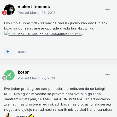
violent femmes
Posted
March 26, 2013
Evo i moje Sony mds700 makine,radi iskljucivo kao dac.U black
boxu sa gornje strane je upgrade u vidu burr-brown-a.
.
Quote
kotor
Posted
March 27, 2013
Evo jedan predlog...od sad pa nadalje predlazem da se kolegi
RETRU,kojeg vidim vecina sa pravom obozava,a ja ga licno
smatram Prijateljem,ZABRANI DALJI UNOS SLIKA...jer jednostavno
,,remeti,,nas drustveni red i sklad...baca nas u ocaj i u iskusenje,i
negativno djeluje na rad nasih srcanih misica...hahhahahaahahaa
:banana