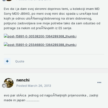
Evo da i ja dam svoj skromni doprinos temi, u kolekciji imam MD
Sony MDS-JB940, po meni ovaj mini disc spada u ureÄ‘aje kod
kojih je odnos uloÅ¾enog/dobivenog na strani dobivenog,
potpuno zadovoljava sve moje potrebe tako da sam odustao od
potrage za nekim od preÅ¾ivjelih iz ES serije.
Quote
nenchi
Posted
March 26, 2013
evo par sliÄica jednog od najpoÅ¾eljnijih prijenosnika , zadnji
made in japan ..................