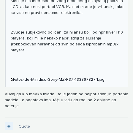
Meni je bio interesantan zbog neobicnog dizajna tj polozaja
LCD-a, kao neki portabl VCR. Kvalitet izrade je vrhunski; tako
se vise ne pravi consumer elektronika.
Zvuk je subjektivno odlican, za nijansu bolji od npr Iriver H10
playera, koji mi je nekako najprijatniji za slusanje
(rokboksovan naravno) od svih do sada isprobanih mp3/x
playera.
Fotos-de-Minidisc-Sony-MZ-R37_433367827_1.jpg
Äuvaj ga k'o maÄka mlade , to je jedan od najpouzdanijih portable
modela , a pogotovo imajuÄ‡i u vidu da radi na 2 obiÄne aa
baterije
Quote