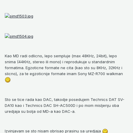
Kao MD radi odlicno, lepo sempluje (max 48KHz, 24bit), lepo
snima (44KHz, stereo ili mono) i reprodukuje u standardnim
formatima. Egzoticne formate ne cita (kao sto su 8KHz, 32KHz i
slicno), za te egzoticnije formate imam Sony MZ-R700 walkman
Sto se tice rada kao DAC, takodje posedujem Technics DAT SV-
DA10 kao i Technics DAC SH-AC500D i po mom misljenju oba
uredjaja su bolja od MD-a kao DAC-a.
Izvinjavam se sto nisam obrisao prasinu sa uredjaja