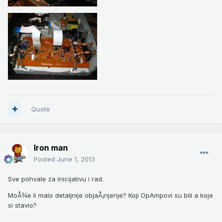
Quote
Iron man
Posted
June 1, 2013
Sve pohvale za inicijativu i rad.
MoÅ¾e li malo detaljnije objaÅ¡njenje? Koji OpAmpovi su bili a koje
si stavio?