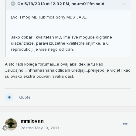
On 5/18/2013 at 12:32 PM, naum011fm said:
Evo i mog MD ljubimca Sony MDS-JA3E.
Jako dobar i kvalitetan MD, ima sve moguce digitalne
ulaze/izlaze, paravi izuzetne kvalitetne snjimke, a u
reprodukciji je vise nego odlican.
A sto radi kolega forumas...a ovaj akai dek je tu kao
,,slucajno,,..hhhahaahaha.odlicani uredjaji...prelijepo je vidjet i kad
su ovako ekstra ocuvani.svaka cast.
Quote
mmilovan
Posted
May 19, 2013