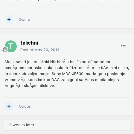
Quote
talichni
Posted
May 20, 2013
Mojoj sestri je kao klinki Nik KerÅ¡o bio "sladak" sa onom
smeÅ¡nom marinsko-duke-nukem frizurom. Å to se tiÄe mini diska,
ja sam zadovoljan mojim Sony MDS-JE530, mada ga u poslednje
vreme viÅ¡e koristim kao DAC za signal sa Asus media plejera
nego Å¡to sluÅ¡am diskove.
Quote
2 weeks later...