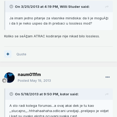
On 3/25/2013 at 4:19 PM, Willi Studer said:
Ja imam jedno pitanje za vlasnike minidiska: da li je moguÄ‡i
i da li je neko uspeo da ih prebaci u lossless mod?
Koliko se seÄ‡am ATRAC kodiranje nije nikad bilo lossless.
Quote
naum011fm
Posted
May 19, 2013
On 5/18/2013 at 9:50 PM, kotor said:
A sto radi kolega forumas...a ovaj akai dek je tu kao
,,slucajno,,..hhhahaahaha.odlicani uredjaji...prelijepo je vidjet
i kad su ovako ekstra ocuvani.svaka cast.