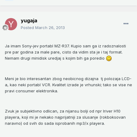
yugaja
Posted
March 26, 2013
Ja imam Sony-jev portabl MZ-R37. Kupio sam ga iz radoznalosti
pre par godina za male pare, cisto da vidim sta je i taj format.
Nemam drugi minidisk uredjaj s kojim bih ga poredio
Meni je bio interesantan zbog neobicnog dizajna tj polozaja LCD-
a, kao neki portabl VCR. Kvalitet izrade je vrhunski; tako se vise ne
pravi consumer elektronika.
Zvuk je subjektivno odlican, za nijansu bolji od npr Iriver H10
playera, koji mi je nekako najprijatniji za slusanje (rokboksovan
naravno) od svih do sada isprobanih mp3/x playera.