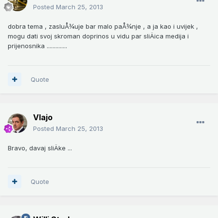
Posted
March 25, 2013
dobra tema , zasluÅ¾uje bar malo paÅ¾nje , a ja kao i uvijek ,
mogu dati svoj skroman doprinos u vidu par sliÄica medija i
prijenosnika ..............
Quote
Vlajo
Posted
March 25, 2013
Bravo, davaj sliÄke ...
Quote