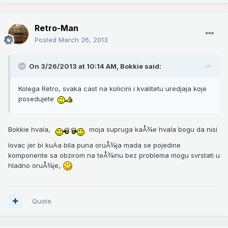
Retro-Man
Posted
March 26, 2013
On 3/26/2013 at 10:14 AM, Bokkie said:
Kolega Retro, svaka cast na kolicini i kvalitetu uredjaja koje
posedujete
Bokkie hvala,
moja supruga kaÅ¾e hvala bogu da nisi
lovac jer bi kuÄa bila puna oruÅ¾ja mada se pojedine
komponente sa obzirom na teÅ¾inu bez problema mogu svrstati u
hladno oruÅ¾je,
Quote