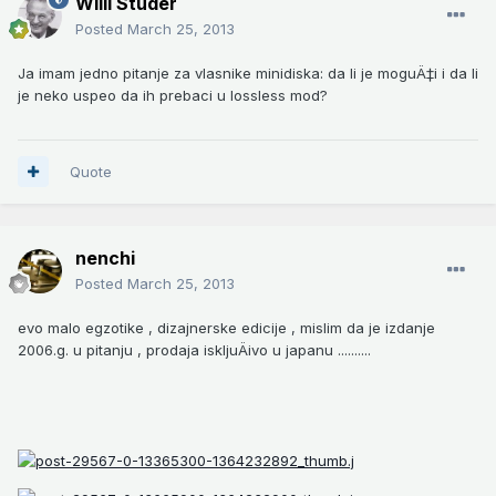
Willi Studer
Posted
March 25, 2013
Ja imam jedno pitanje za vlasnike minidiska: da li je moguÄ‡i i da li
je neko uspeo da ih prebaci u lossless mod?
Quote
nenchi
Posted
March 25, 2013
evo malo egzotike , dizajnerske edicije , mislim da je izdanje
2006.g. u pitanju , prodaja iskljuÄivo u japanu ..........