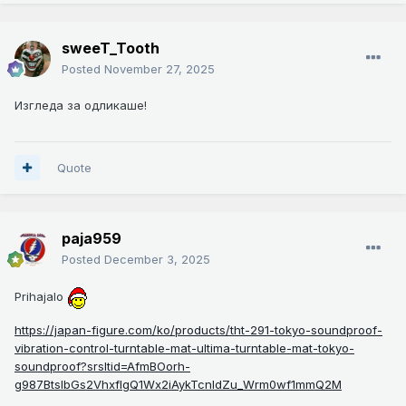
sweeT_Tooth
Posted
November 27, 2025
Изгледа за одликаше!
Quote
paja959
Posted
December 3, 2025
Prihajalo
https://japan-figure.com/ko/products/tht-291-tokyo-soundproof-
vibration-control-turntable-mat-ultima-turntable-mat-tokyo-
soundproof?srsltid=AfmBOorh-
g987BtslbGs2VhxflgQ1Wx2iAykTcnIdZu_Wrm0wf1mmQ2M