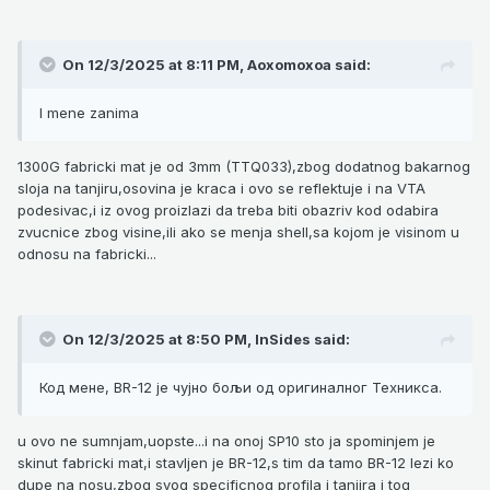
On 12/3/2025 at 8:11 PM,
Aoxomoxoa
said:
I mene zanima
1300G fabricki mat je od 3mm (TTQ033),zbog dodatnog bakarnog
sloja na tanjiru,osovina je kraca i ovo se reflektuje i na VTA
podesivac,i iz ovog proizlazi da treba biti obazriv kod odabira
zvucnice zbog visine,ili ako se menja shell,sa kojom je visinom u
odnosu na fabricki...
On 12/3/2025 at 8:50 PM,
InSides
said:
Код мене, BR-12 је чујно бољи од оригиналног Техникса.
u ovo ne sumnjam,uopste...i na onoj SP10 sto ja spominjem je
skinut fabricki mat,i stavljen je BR-12,s tim da tamo BR-12 lezi ko
dupe na nosu,zbog svog specificnog profila i tanjira i tog