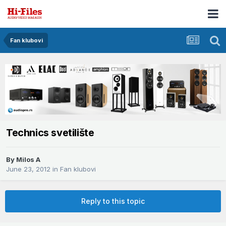
Fan klubovi
Technics svetilište
By
Milos A
June 23, 2012
in
Fan klubovi
Reply to this topic