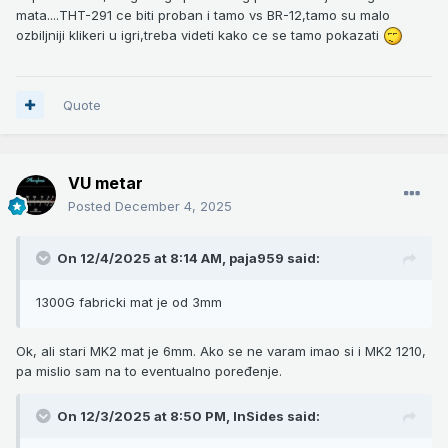
mata....THT-291 ce biti proban i tamo vs BR-12,tamo su malo
ozbiljniji klikeri u igri,treba videti kako ce se tamo pokazati
Quote
VU metar
Posted
December 4, 2025
On 12/4/2025 at 8:14 AM,
paja959
said:
1300G fabricki mat je od 3mm
Ok, ali stari MK2 mat je 6mm. Ako se ne varam imao si i MK2 1210,
pa mislio sam na to eventualno poređenje.
On 12/3/2025 at 8:50 PM,
InSides
said: