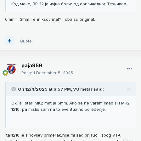
Код мене, BR-12 је чујно бољи од оригиналног Техникса.
6mm ili 3mm Tehniksov mat? I oba su original.
Quote
paja959
Posted
December 5, 2025
On 12/4/2025 at 6:57 PM,
VU metar
said:
Ok, ali stari MK2 mat je 6mm. Ako se ne varam imao si i MK2
1210, pa mislio sam na to eventualno poređenje.
ta 1210 je sinovljev primerak,nije mi sad pri ruci...zbog VTA