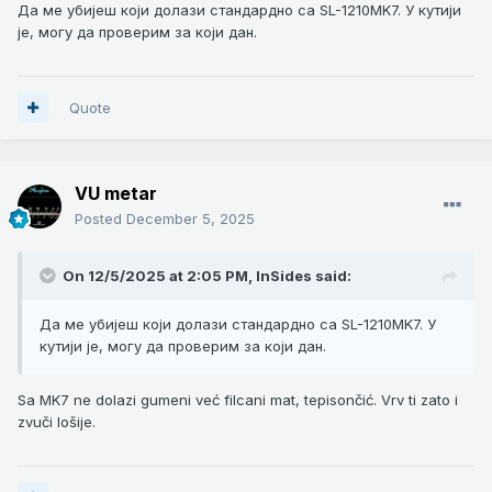
Да ме убијеш који долази стандардно са SL-1210MK7. У кутији
је, могу да проверим за који дан.
Quote
VU metar
Posted
December 5, 2025
On 12/5/2025 at 2:05 PM,
InSides
said:
Да ме убијеш који долази стандардно са SL-1210MK7. У
кутији је, могу да проверим за који дан.
Sa MK7 ne dolazi gumeni već filcani mat, tepisončić. Vrv ti zato i
zvuči lošije.