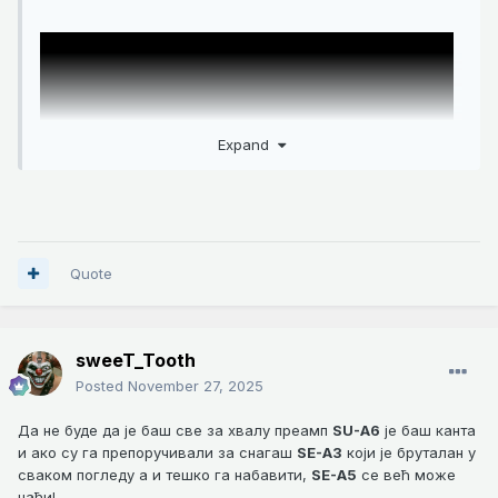
Expand
Quote
technics se-a1 su-a2 imao cast da slusam
sweeT_Tooth
Posted
November 27, 2025
Да не буде да је баш све за хвалу преамп
SU-A6
је баш канта
и ако су га препоручивали за снагаш
SE-A3
који је бруталан у
сваком погледу а и тешко га набавити,
SE-A5
се већ може
наћи!