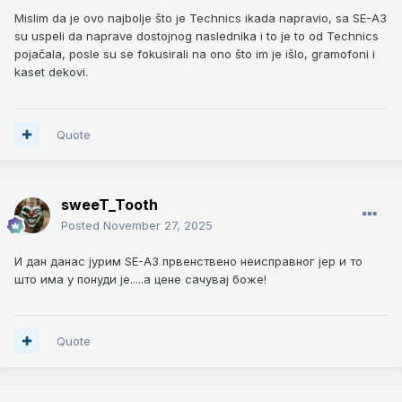
Mislim da je ovo najbolje što je Technics ikada napravio, sa SE-A3
su uspeli da naprave dostojnog naslednika i to je to od Technics
pojačala, posle su se fokusirali na ono što im je išlo, gramofoni i
kaset dekovi.
Quote
sweeT_Tooth
Posted
November 27, 2025
И дан данас јурим SE-A3 првенствено неисправног јер и то
што има у понуди је.....а цене сачувај боже!
Quote