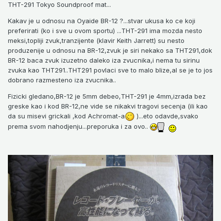
THT-291 Tokyo Soundproof mat...
Kakav je u odnosu na Oyaide BR-12 ?...stvar ukusa ko ce koji
preferirati (ko i sve u ovom sportu) ...THT-291 ima mozda nesto
meksi,topliji zvuk,tranzijente (klavir Keith Jarrett) su nesto
produzenije u odnosu na BR-12,zvuk je siri nekako sa THT291,dok
BR-12 baca zvuk izuzetno daleko iza zvucnika,i nema tu sirinu
zvuka kao THT291..THT291 povlaci sve to malo blize,al se je to jos
dobrano razmesteno iza zvucnika..
Fizicki gledano,BR-12 je 5mm debeo,THT-291 je 4mm,izrada bez
greske kao i kod BR-12,ne vide se nikakvi tragovi secenja (ili kao
da su misevi grickali ,kod Achromat-a
)...eto odavde,svako
prema svom nahodjenju...preporuka i za ovo..