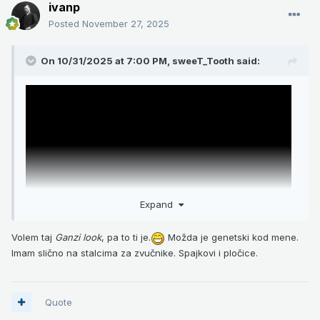
ivanp
Posted
November 27, 2025
On 10/31/2025 at 7:00 PM,
sweeT_Tooth
said:
Expand
Volem taj
Ganzi look
, pa to ti je.
Možda je genetski kod mene.
Imam slično na stalcima za zvučnike. Spajkovi i pločice.
Quote