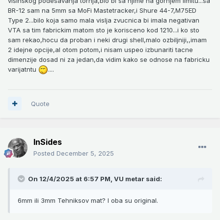
visinskog podesavanja tornja,bio bi sa njime na gornjem limitu...sa
BR-12 sam na 5mm sa MoFi Mastetracker,i Shure 44-7,M75ED
Type 2...bilo koja samo mala vislja zvucnica bi imala negativan
VTA sa tim fabrickim matom sto je korisceno kod 1210...i ko sto
sam rekao,hocu da proban i neki drugi shell,malo ozbiljniji,,imam
2 idejne opcije,al otom potom,i nisam uspeo izbunariti tacne
dimenzije dosad ni za jedan,da vidim kako se odnose na fabricku
varijatntu
....
Quote
InSides
Posted
December 5, 2025
On 12/4/2025 at 6:57 PM,
VU metar
said:
6mm ili 3mm Tehniksov mat? I oba su original.