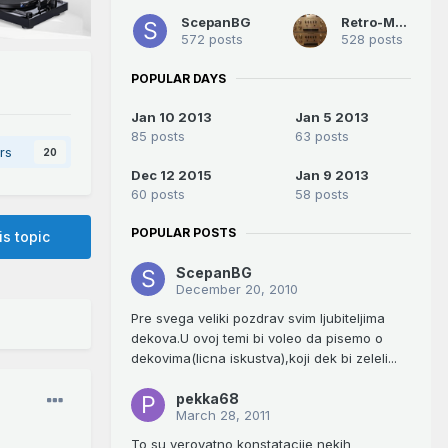
ScepanBG
Retro-Man
572 posts
528 posts
POPULAR DAYS
Jan 10 2013
Jan 5 2013
85 posts
63 posts
rs
20
Dec 12 2015
Jan 9 2013
60 posts
58 posts
POPULAR POSTS
is topic
ScepanBG
December 20, 2010
Pre svega veliki pozdrav svim ljubiteljima
dekova.U ovoj temi bi voleo da pisemo o
dekovima(licna iskustva),koji dek bi zeleli...
pekka68
March 28, 2011
To su verovatno konstatacije nekih