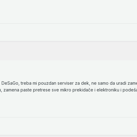
om DeSaGo, treba mi pouzdan serviser za dek, ne samo da uradi za
, zamena paste pretrese sve mikro prekidače i elektroniku i podeša