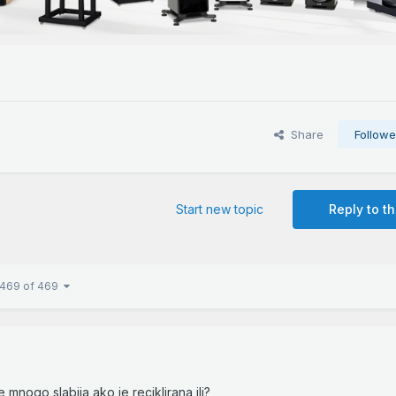
Share
Followe
Start new topic
Reply to th
 469 of 469
 mnogo slabija ako je reciklirana ili?