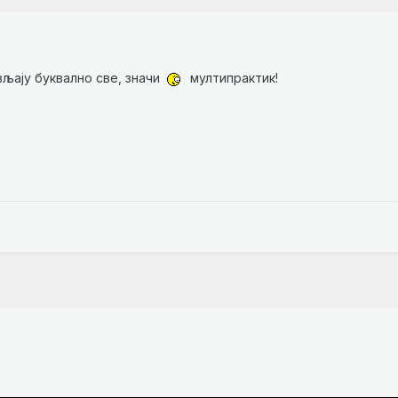
вљају буквално све, значи
мултипрактик!