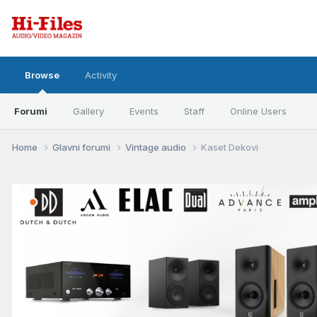
Browse
Activity
Forumi
Gallery
Events
Staff
Online Users
Home
Glavni forumi
Vintage audio
Kaset Dekovi