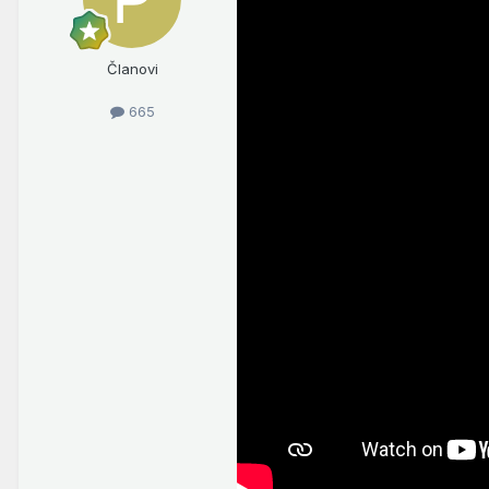
Članovi
665