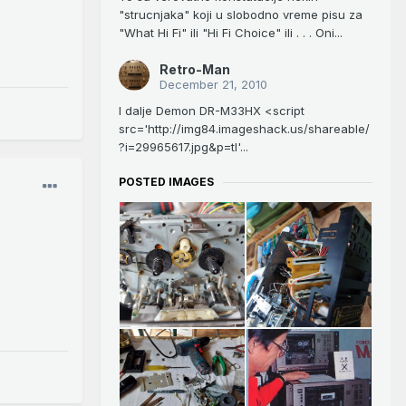
"strucnjaka" koji u slobodno vreme pisu za
"What Hi Fi" ili "Hi Fi Choice" ili . . . Oni...
Retro-Man
December 21, 2010
I dalje Demon DR-M33HX <script
src='http://img84.imageshack.us/shareable/
?i=29965617.jpg&p=tl'...
POSTED IMAGES