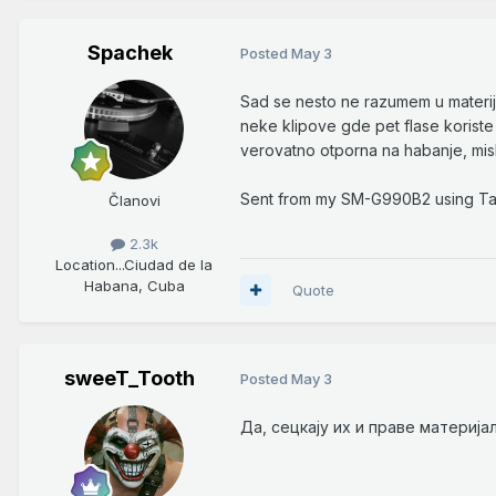
Spachek
Posted
May 3
Sad se nesto ne razumem u materij
neke klipove gde pet flase koriste k
verovatno otporna na habanje, misli
Sent from my SM-G990B2 using Ta
Članovi
2.3k
Location
...Ciudad de la
Habana, Cuba
Quote
sweeT_Tooth
Posted
May 3
Да, сецкају их и праве материја