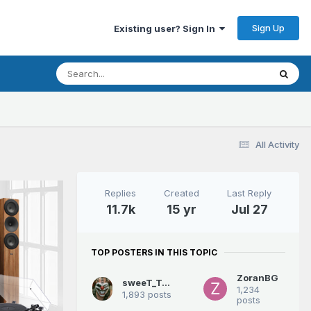
Sign Up
Existing user? Sign In
All Activity
Replies
Created
Last Reply
11.7k
15 yr
Jul 27
TOP POSTERS IN THIS TOPIC
ZoranBG
sweeT_Tooth
1,234
1,893 posts
posts