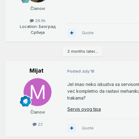
Članovi
28.9k
Location
: Београд
Србија
Quote
2 months later...
Mijat
Posted
July 18
Jel imao neko iskustva sa servis
već kompletno da rastavi mehaniku
trakama?
Servis ovog tipa
Članovi
22
Quote