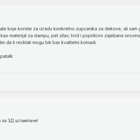
ale koje koriste za izradu konkretno zupcanika za dekove, ali sam
ao materijal za stampu, pet zilav, tvrd i poprilicno zajebana sirovina
m da ti recklati mogu biti bas kvalitetni komadi.
patalk
л за 3Д штампаче!