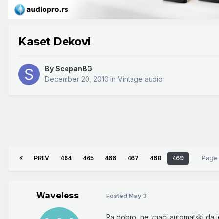
Kaset Dekovi
By
ScepanBG
December 20, 2010
in
Vintage audio
PREV
464
465
466
467
468
469
Page
Waveless
Posted
May 3
Pa dobro, ne znači automatski da je