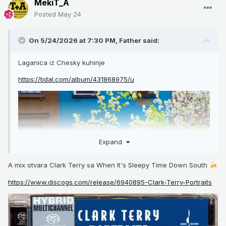
MekiT_A
Posted
May 24
On 5/24/2026 at 7:30 PM,
Father
said:
Laganica iz Chesky kuhinje
https://tidal.com/album/431868975/u
Expand
A mix otvara Clark Terry sa When It's Sleepy Time Down South
🍻
https://www.discogs.com/release/6940895-Clark-Terry-Portraits