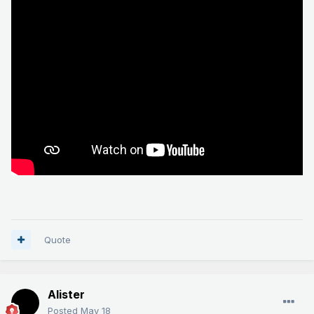
Quote
Alister
Posted
May 18