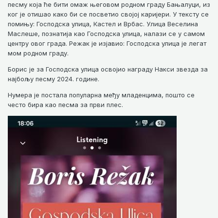
песму која ће бити омаж његовом родном граду Бањалуци, из
ког је отишао како би се посветио својој каријери. У тексту се
помињу: Господска улица, Кастел и Врбас. Улица Веселина
Маслеше, познатија као Господска улица, налази се у самом
центру овог града. Режак је изјавио: Господска улица је легат
мом родном граду.
Борис је за Господска улица освојио награду Накси звезда за
најбољу песму 2024. године.
Нумера је постала популарна међу младенцима, пошто се
често бира као песма за први плес.