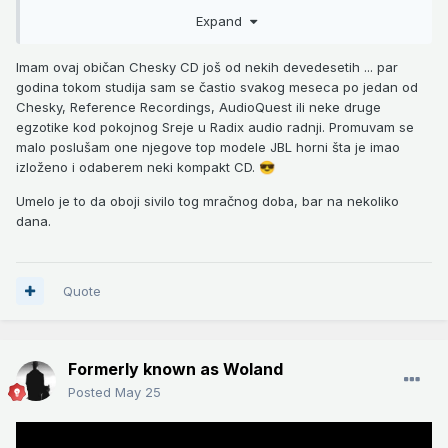
Expand
Imam ovaj običan Chesky CD još od nekih devedesetih ... par
godina tokom studija sam se častio svakog meseca po jedan od
Chesky, Reference Recordings, AudioQuest ili neke druge
egzotike kod pokojnog Sreje u Radix audio radnji. Promuvam se
malo poslušam one njegove top modele JBL horni šta je imao
izloženo i odaberem neki kompakt CD.
😎
Umelo je to da oboji sivilo tog mračnog doba, bar na nekoliko
dana.
Quote
Formerly known as Woland
Posted
May 25