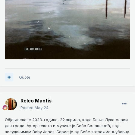
Quote
Relco Mantis
Posted
May 24
Објављена је 2023. године, 22.априла, када Бања Лука слави
дан града. Аутор текста и музике је Беба Балашевић, под
псеудонимом Baby Jones. Борис је од Бебе затражио љубавну