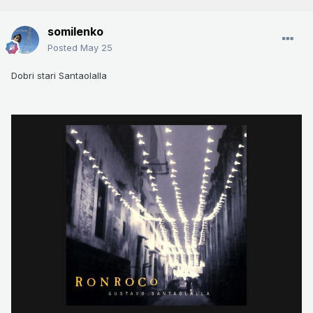
somilenko
Posted
May 25
Dobri stari Santaolalla