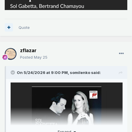
Quote
zflazar
Posted
May 25
On 5/24/2026 at 9:00 PM,
somilenko
said:
Expand