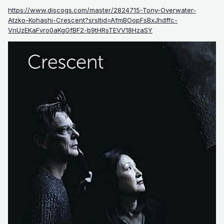
https://www.discogs.com/master/2824715-Tony-Overwater-
Atzko-Kohashi-Crescent?srsltid=AfmBOopFsBxJhdffc-
VnUzEKaFvro0aKgGfBF2-b9tHRsTEVV18HzaSY