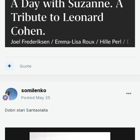
Quote
somilenko
Posted
May 25
Dobri stari Santaolalla