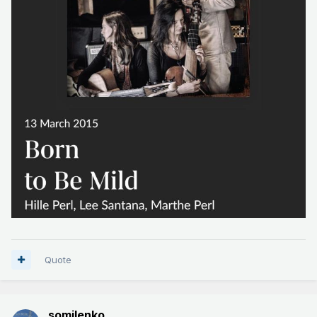
Quote
somilenko