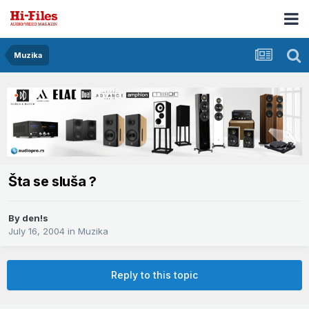
Muzika
Šta se sluša ?
By
den!s
July 16, 2004
in
Muzika
Reply to this topic