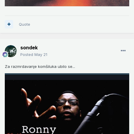
Quote
sondek
Posted
May 21
Za razmrdavanje komšiluka ubilo se...