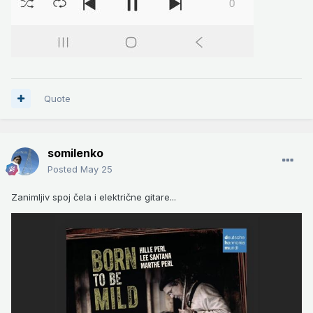
Quote
somilenko
Posted
May 25
Zanimljiv spoj čela i električne gitare...