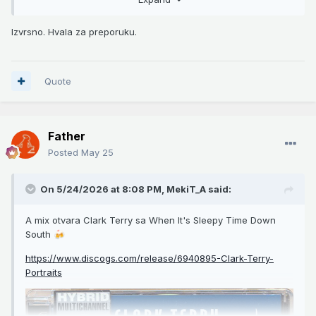
Izvrsno. Hvala za preporuku.
Quote
Father
Posted
May 25
On 5/24/2026 at 8:08 PM,
MekiT_A
said:
A mix otvara Clark Terry sa When It's Sleepy Time Down
South
🍻
https://www.discogs.com/release/6940895-Clark-Terry-
Portraits