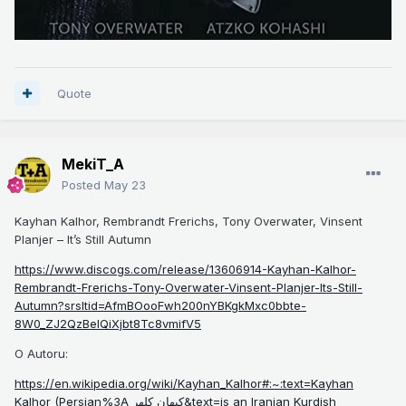
Quote
MekiT_A
Posted
May 23
Kayhan Kalhor, Rembrandt Frerichs, Tony Overwater, Vinsent
Planjer – It’s Still Autumn
https://www.discogs.com/release/13606914-Kayhan-Kalhor-
Rembrandt-Frerichs-Tony-Overwater-Vinsent-Planjer-Its-Still-
Autumn?srsltid=AfmBOooFwh200nYBKgkMxc0bbte-
8W0_ZJ2QzBelQiXjbt8Tc8vmifV5
O Autoru:
https://en.wikipedia.org/wiki/Kayhan_Kalhor#:~:text=Kayhan
Kalhor (Persian%3A کیهان کلهر&text=is an Iranian Kurdish