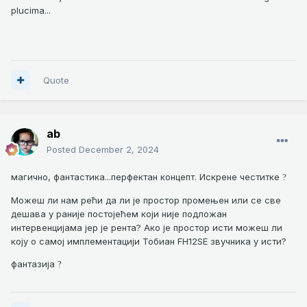
plucima...
Quote
ab
Posted
December 2, 2024
магично, фантастика...перфектан концепт. Искрене честитке
?
Можеш ли нам рећи да ли је простор промењен или се све
дешава у раније постојећем који није подложан
интервенцијама јер је рента? Ако је простор исти можеш ли
коју о самој имплементацији Тобиан
FH12SE
звучника у исти?
фантазија
?