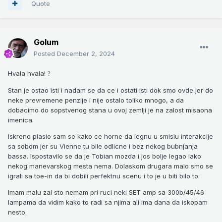
Quote
Golum
Posted
December 2, 2024
Hvala hvala!
?
Stan je ostao isti i nadam se da ce i ostati isti dok smo ovde jer do
neke prevremene penzije i nije ostalo toliko mnogo, a da
dobacimo do sopstvenog stana u ovoj zemlji je na zalost misaona
imenica.
Iskreno plasio sam se kako ce horne da legnu u smislu interakcije
sa sobom jer su Vienne tu bile odlicne i bez nekog bubnjanja
bassa. Ispostavilo se da je Tobian mozda i jos bolje legao iako
nekog manevarskog mesta nema. Dolaskom drugara malo smo se
igrali sa toe-in da bi dobili perfektnu scenu i to je u biti bilo to.
Imam malu zal sto nemam pri ruci neki SET amp sa 300b/45/46
lampama da vidim kako to radi sa njima ali ima dana da iskopam
nesto.