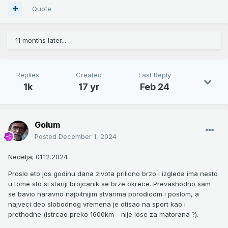
Quote
11 months later...
Replies
Created
Last Reply
1k
17 yr
Feb 24
Golum
Posted
December 1, 2024
Nedelja; 01.12.2024
Proslo eto jos godinu dana zivota prilicno brzo i izgleda ima nesto
u tome sto si stariji brojcanik se brze okrece. Prevashodno sam
se bavio naravno najbitnijim stvarima porodicom i poslom, a
najveci deo slobodnog vremena je otisao na sport kao i
prethodne (istrcao preko 1600km - nije lose za matorana
).
?