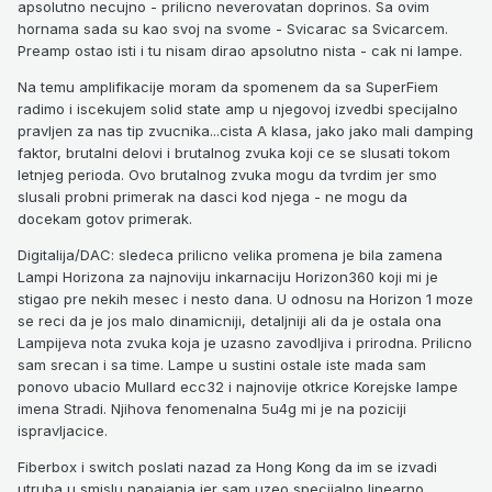
apsolutno necujno - prilicno neverovatan doprinos. Sa ovim
hornama sada su kao svoj na svome - Svicarac sa Svicarcem.
Preamp ostao isti i tu nisam dirao apsolutno nista - cak ni lampe.
Na temu amplifikacije moram da spomenem da sa SuperFiem
radimo i iscekujem solid state amp u njegovoj izvedbi specijalno
pravljen za nas tip zvucnika...cista A klasa, jako jako mali damping
faktor, brutalni delovi i brutalnog zvuka koji ce se slusati tokom
letnjeg perioda. Ovo brutalnog zvuka mogu da tvrdim jer smo
slusali probni primerak na dasci kod njega - ne mogu da
docekam gotov primerak.
Digitalija/DAC: sledeca prilicno velika promena je bila zamena
Lampi Horizona za najnoviju inkarnaciju Horizon360 koji mi je
stigao pre nekih mesec i nesto dana. U odnosu na Horizon 1 moze
se reci da je jos malo dinamicniji, detaljniji ali da je ostala ona
Lampijeva nota zvuka koja je uzasno zavodljiva i prirodna. Prilicno
sam srecan i sa time. Lampe u sustini ostale iste mada sam
ponovo ubacio Mullard ecc32 i najnovije otkrice Korejske lampe
imena Stradi. Njihova fenomenalna 5u4g mi je na poziciji
ispravljacice.
Fiberbox i switch poslati nazad za Hong Kong da im se izvadi
utruba u smislu napajanja jer sam uzeo specijalno linearno