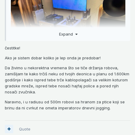
Expand
čestitke!
Ako je sistem dobar koliko je lep onda je predobar!
Da živimo u nekorektna vremena što se tiče držanja robova,
zamišljam te kako trčiš neku od tvojih deonica u planu od 1.600km
godišnje i kako ispred tebe trče kablopolagači sa velikim koturom
gradske mreže, ispred tebe nosači hajfaj police a pored njih
nosači zvučnika.
Naravno, i u radiusu od 500m robovi sa hranom za ptice koji se
brinu da ni cvrkut ne ometa imperatorov dnevni jogging.
Quote