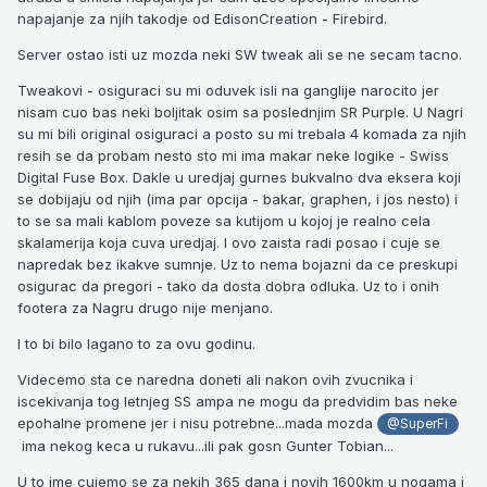
napajanje za njih takodje od EdisonCreation - Firebird.
Server ostao isti uz mozda neki SW tweak ali se ne secam tacno.
Tweakovi - osiguraci su mi oduvek isli na ganglije narocito jer
nisam cuo bas neki boljitak osim sa poslednjim SR Purple. U Nagri
su mi bili original osiguraci a posto su mi trebala 4 komada za njih
resih se da probam nesto sto mi ima makar neke logike - Swiss
Digital Fuse Box. Dakle u uredjaj gurnes bukvalno dva eksera koji
se dobijaju od njih (ima par opcija - bakar, graphen, i jos nesto) i
to se sa mali kablom poveze sa kutijom u kojoj je realno cela
skalamerija koja cuva uredjaj. I ovo zaista radi posao i cuje se
napredak bez ikakve sumnje. Uz to nema bojazni da ce preskupi
osigurac da pregori - tako da dosta dobra odluka. Uz to i onih
footera za Nagru drugo nije menjano.
I to bi bilo lagano to za ovu godinu.
Videcemo sta ce naredna doneti ali nakon ovih zvucnika i
iscekivanja tog letnjeg SS ampa ne mogu da predvidim bas neke
epohalne promene jer i nisu potrebne...mada mozda
@SuperFi
ima nekog keca u rukavu...ili pak gosn Gunter Tobian...
U to ime cujemo se za nekih 365 dana i novih 1600km u nogama i