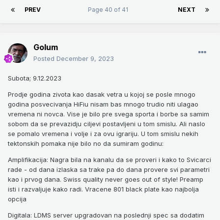
PREV
Page 40 of 41
NEXT
Golum
Posted
December 9, 2023
Subota; 9.12.2023
Prodje godina zivota kao dasak vetra u kojoj se posle mnogo
godina posvecivanja HiFiu nisam bas mnogo trudio niti ulagao
vremena ni novca. Vise je bilo pre svega sporta i borbe sa samim
sobom da se prevazidju ciljevi postavljeni u tom smislu. Ali naslo
se pomalo vremena i volje i za ovu igrariju. U tom smislu nekih
tektonskih pomaka nije bilo no da sumiram godinu:
Amplifikacija: Nagra bila na kanalu da se proveri i kako to Svicarci
rade - od dana izlaska sa trake pa do dana provere svi parametri
kao i prvog dana. Swiss quality never goes out of style! Preamp
isti i razvaljuje kako radi. Vracene 801 black plate kao najbolja
opcija
Digitala: LDMS server upgradovan na poslednji spec sa dodatim