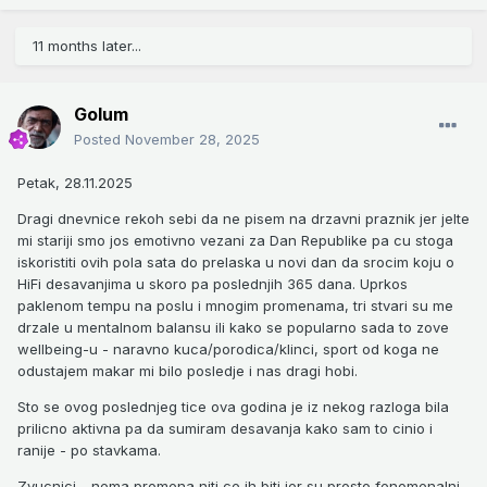
11 months later...
Golum
Posted
November 28, 2025
Petak, 28.11.2025
Dragi dnevnice rekoh sebi da ne pisem na drzavni praznik jer jelte
mi stariji smo jos emotivno vezani za Dan Republike pa cu stoga
iskoristiti ovih pola sata do prelaska u novi dan da srocim koju o
HiFi desavanjima u skoro pa poslednjih 365 dana. Uprkos
paklenom tempu na poslu i mnogim promenama, tri stvari su me
drzale u mentalnom balansu ili kako se popularno sada to zove
wellbeing-u - naravno kuca/porodica/klinci, sport od koga ne
odustajem makar mi bilo posledje i nas dragi hobi.
Sto se ovog poslednjeg tice ova godina je iz nekog razloga bila
prilicno aktivna pa da sumiram desavanja kako sam to cinio i
ranije - po stavkama.
Zvucnici
- nema promena niti ce ih biti jer su prosto fenomenalni.