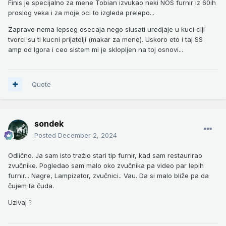
Finis je specijalno za mene Tobian izvukao neki NOS furnir iz 60ih
proslog veka i za moje oci to izgleda prelepo...
Zapravo nema lepseg osecaja nego slusati uredjaje u kuci ciji
tvorci su ti kucni prijatelji (makar za mene). Uskoro eto i taj SS
amp od Igora i ceo sistem mi je sklopljen na toj osnovi...
Quote
sondek
Posted
December 2, 2024
Odlično. Ja sam isto tražio stari tip furnir, kad sam restaurirao
zvučnike. Pogledao sam malo oko zvučnika pa video par lepih
furnir... Nagre, Lampizator, zvučnici.. Vau. Da si malo bliže pa da
čujem ta čuda.
Uzivaj
?