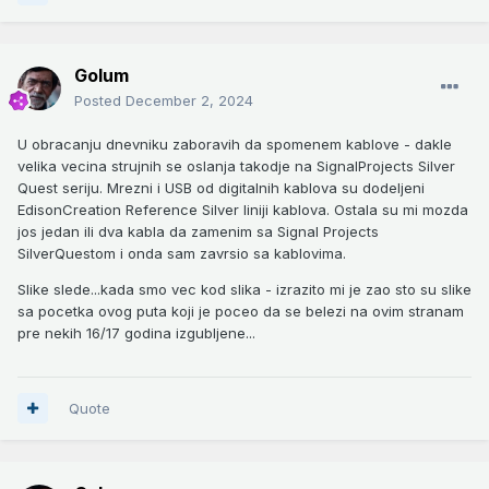
Golum
Posted
December 2, 2024
U obracanju dnevniku zaboravih da spomenem kablove - dakle
velika vecina strujnih se oslanja takodje na SignalProjects Silver
Quest seriju. Mrezni i USB od digitalnih kablova su dodeljeni
EdisonCreation Reference Silver liniji kablova. Ostala su mi mozda
jos jedan ili dva kabla da zamenim sa Signal Projects
SilverQuestom i onda sam zavrsio sa kablovima.
Slike slede...kada smo vec kod slika - izrazito mi je zao sto su slike
sa pocetka ovog puta koji je poceo da se belezi na ovim stranam
pre nekih 16/17 godina izgubljene...
Quote