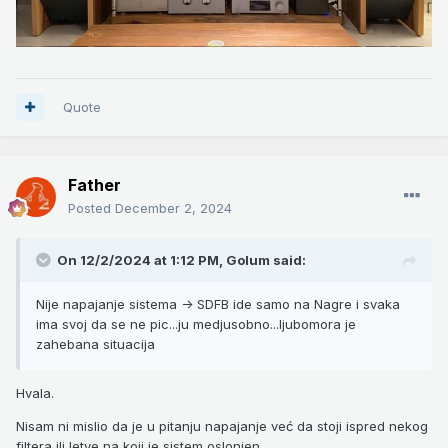
Quote
Father
Posted
December 2, 2024
On 12/2/2024 at 1:12 PM,
Golum
said:
Nije napajanje sistema -> SDFB ide samo na Nagre i svaka
ima svoj da se ne pic...ju medjusobno...ljubomora je
zahebana situacija
Hvala.
Nisam ni mislio da je u pitanju napajanje već da stoji ispred nekog
filtera ili letve na koji je sistem oslonjen.