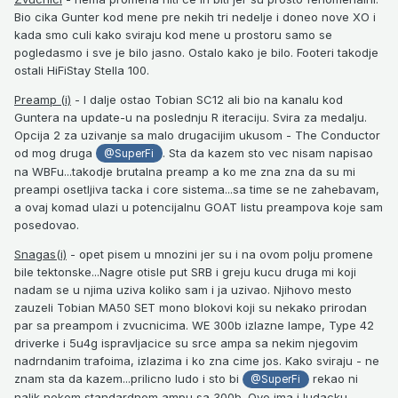
Bio cika Gunter kod mene pre nekih tri nedelje i doneo nove XO i
kada smo culi kako sviraju kod mene u prostoru samo se
pogledasmo i sve je bilo jasno. Ostalo kako je bilo. Footeri takodje
ostali HiFiStay Stella 100.
Preamp (i)
- I dalje ostao Tobian SC12 ali bio na kanalu kod
Guntera na update-u na poslednju R iteraciju. Svira za medalju.
Opcija 2 za uzivanje sa malo drugacijim ukusom - The Conductor
od mog druga
. Sta da kazem sto vec nisam napisao
@SuperFi
na WBFu...takodje brutalna preamp a ko me zna zna da su mi
preampi osetljiva tacka i core sistema...sa time se ne zahebavam,
a ovaj komad ulazi u potencijalnu GOAT listu preampova koje sam
posedovao.
Snagas(i)
- opet pisem u mnozini jer su i na ovom polju promene
bile tektonske...Nagre otisle put SRB i greju kucu druga mi koji
nadam se u njima uziva koliko sam i ja uzivao. Njihovo mesto
zauzeli Tobian MA50 SET mono blokovi koji su nekako prirodan
par sa preampom i zvucnicima. WE 300b izlazne lampe, Type 42
driverke i 5u4g ispravljacice su srce ampa sa nekim njegovim
nadrndanim trafoima, izlazima i ko zna cime jos. Kako sviraju - ne
znam sta da kazem...prilicno ludo i sto bi
rekao ni
@SuperFi
nalik nekom standardnom ampu sa 300b. Ovo ima i ludacku