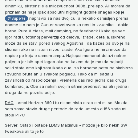
dinamiku, ekstenzije a milozvucnost 300b...prelepo. Ali moram da
priznam da mi je ipak apsolutni highlight godine snagas koji je
napravio za nas dvojicu, a nekako osmisljen prema
@SuperFi
onome sto nam je Gunter savetovao za nas tip zvucnika - dakle
horne. Pure A class, mali damping, no feedback i kako ga vec
Igor radi u totalnoj perverziji od delova, izrade, detalja. Iskreno
moze da se stavi pored svakog Agostina i da kazes pa ovo je na
slicnom ako ne i istom nivou izrade. Ako Igora ne mrzi moze da
napise po koju o samom ampu. Najlepsi momenat dolazi nakon
paljenja jer bih opet lagao ako ne kazem da je mozda najbolji
solid state amp koji sam ikada cuo...sa hornama potpuna simbioza
i zvucno brutalan u svakom pogledu. Tako da mi sada u
zavisnosti od raspolozenja i vremena cas radi jedna cas druga
kombinacija. Obe sa nekim svojim sitnim prednostima ali i jedna i
druga da ne pozelis bolje.
DAC
: Lampi Horizon 360 i tu nisam nista dirao cini mi se. Mozda
sam samo stavio druge pentode da rade umesto el156 sada mi
stoje P17C
Server
: Ostao i ostace LDMS Maximus - mozda je bilo nekih SW
tweakova ali to je to