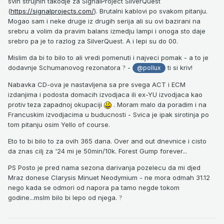
svih strujnih takodje za SignalProject SilverQuest
(
https://signalprojects.com/
). Brutalni kablovi po svakom pitanju.
Mogao sam i neke druge iz drugih serija ali su ovi bazirani na
srebru a volim da pravim balans izmedju lampi i onoga sto daje
srebro pa je to razlog za SilverQuest. A i lepi su do 00.
Mislim da bi to bilo to ali vredi pomenuti i najveci pomak - a to je
dodavnje Schumanovog rezonatora
-
ti si kriv!
?
@pollux
Nabavka CD-ova je nastavljena sa pre svega ACT i ECM
izdanjima i podosta domacih izvodjaca ili ex-YU izvodjaca kao
protiv teza zapadnoj okupaciji
. Moram malo da poradim i na
Francuskim izvodjacima u buducnosti - Svica je ipak sirotinja po
tom pitanju osim Yello of course.
Eto to bi bilo to za ovih 365 dana. Over and out dnevnice i cisto
da znas cilj za '24 mi je 50min/10k. Forest Gump forever...
PS Posto je pred nama sezona darivanja pozelecu da mi djed
Mraz donese Clarysis Minuet Neodymium - ne mora odmah 31.12
nego kada se odmori od napora pa tamo negde tokom
godine...mslm bilo bi lepo od njega.
?