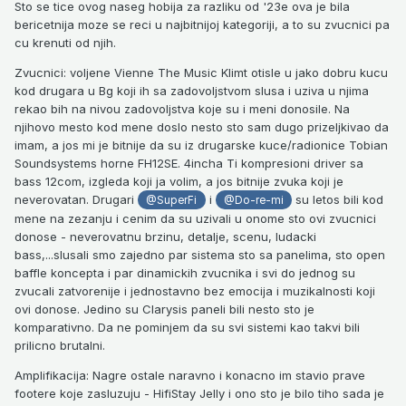
Sto se tice ovog naseg hobija za razliku od '23e ova je bila
bericetnija moze se reci u najbitnijoj kategoriji, a to su zvucnici pa
cu krenuti od njih.
Zvucnici: voljene Vienne The Music Klimt otisle u jako dobru kucu
kod drugara u Bg koji ih sa zadovoljstvom slusa i uziva u njima
rekao bih na nivou zadovoljstva koje su i meni donosile. Na
njihovo mesto kod mene doslo nesto sto sam dugo prizeljkivao da
imam, a jos mi je bitnije da su iz drugarske kuce/radionice Tobian
Soundsystems horne FH12SE. 4incha Ti kompresioni driver sa
bass 12com, izgleda koji ja volim, a jos bitnije zvuka koji je
neverovatan. Drugari
i
su letos bili kod
@SuperFi
@Do-re-mi
mene na zezanju i cenim da su uzivali u onome sto ovi zvucnici
donose - neverovatnu brzinu, detalje, scenu, ludacki
bass,...slusali smo zajedno par sistema sto sa panelima, sto open
baffle koncepta i par dinamickih zvucnika i svi do jednog su
zvucali zatvorenije i jednostavno bez emocija i muzikalnosti koji
ovi donose. Jedino su Clarysis paneli bili nesto sto je
komparativno. Da ne pominjem da su svi sistemi kao takvi bili
prilicno brutalni.
Amplifikacija: Nagre ostale naravno i konacno im stavio prave
footere koje zasluzuju - HifiStay Jelly i ono sto je bilo tiho sada je