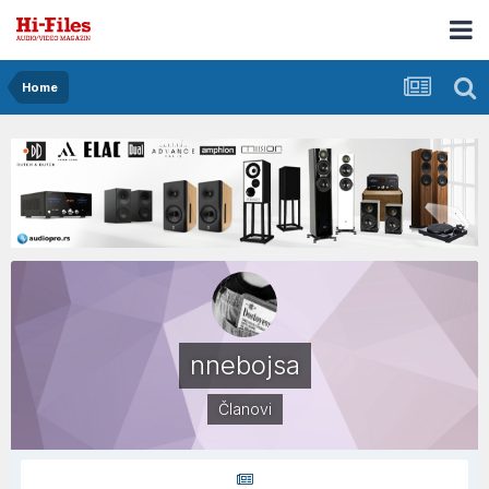
Home
nnebojsa
Članovi