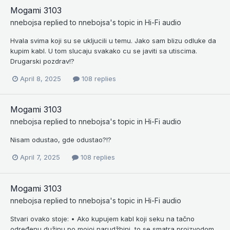
Mogami 3103
nnebojsa
replied to
nnebojsa
's topic in
Hi-Fi audio
Hvala svima koji su se ukljucili u temu. Jako sam blizu odluke da
kupim kabl. U tom slucaju svakako cu se javiti sa utiscima.
Drugarski pozdrav!?
April 8, 2025
108 replies
Mogami 3103
nnebojsa
replied to
nnebojsa
's topic in
Hi-Fi audio
Nisam odustao, gde odustao?!?
April 7, 2025
108 replies
Mogami 3103
nnebojsa
replied to
nnebojsa
's topic in
Hi-Fi audio
Stvari ovako stoje: • Ako kupujem kabl koji seku na tačno
određenu dužinu po mojoj narudžbini, to se smatra proizvodom