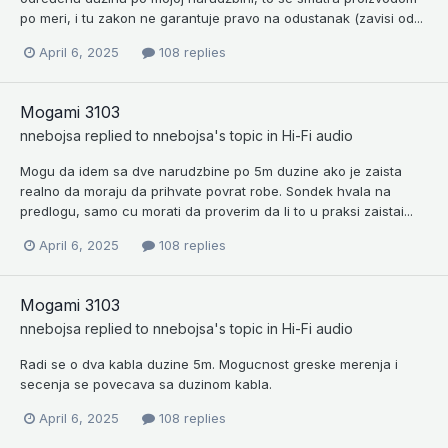
po meri, i tu zakon ne garantuje pravo na odustanak (zavisi od...
April 6, 2025
108 replies
Mogami 3103
nnebojsa
replied to
nnebojsa
's topic in
Hi-Fi audio
Mogu da idem sa dve narudzbine po 5m duzine ako je zaista
realno da moraju da prihvate povrat robe. Sondek hvala na
predlogu, samo cu morati da proverim da li to u praksi zaistai...
April 6, 2025
108 replies
Mogami 3103
nnebojsa
replied to
nnebojsa
's topic in
Hi-Fi audio
Radi se o dva kabla duzine 5m. Mogucnost greske merenja i
secenja se povecava sa duzinom kabla.
April 6, 2025
108 replies