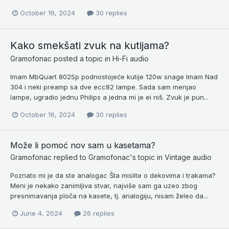
October 16, 2024
30 replies
Kako smekšati zvuk na kutijama?
Gramofonac
posted a topic in
Hi-Fi audio
Imam MbQuart 802Sp podnostojeće kutije 120w snage Imam Nad
304 i neki preamp sa dve ecc82 lampe. Sada sam menjao
lampe, ugradio jednu Philips a jedna mi je ei niš. Zvuk je pun...
October 16, 2024
30 replies
Može li pomoć nov sam u kasetama?
Gramofonac
replied to
Gramofonac
's topic in
Vintage audio
Poznato mi je da ste analogac Šta mislite o dekovima i trakama?
Meni je nekako zanimljiva stvar, najviše sam ga uzeo zbog
presnimavanja ploča na kasete, tj. analogiju, nisam želeo da...
June 4, 2024
26 replies