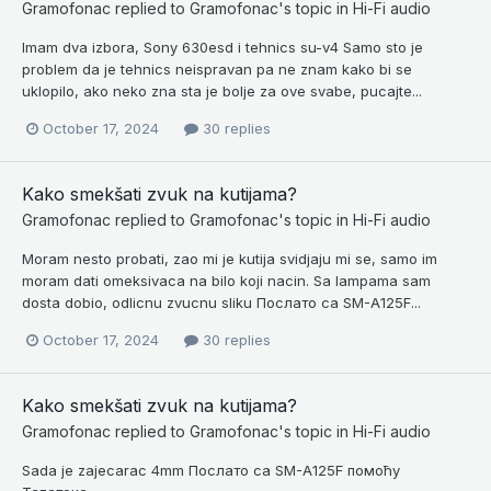
Gramofonac
replied to
Gramofonac
's topic in
Hi-Fi audio
Imam dva izbora, Sony 630esd i tehnics su-v4 Samo sto je
problem da je tehnics neispravan pa ne znam kako bi se
uklopilo, ako neko zna sta je bolje za ove svabe, pucajte...
October 17, 2024
30 replies
Kako smekšati zvuk na kutijama?
Gramofonac
replied to
Gramofonac
's topic in
Hi-Fi audio
Moram nesto probati, zao mi je kutija svidjaju mi se, samo im
moram dati omeksivaca na bilo koji nacin. Sa lampama sam
dosta dobio, odlicnu zvucnu sliku Послато са SM-A125F...
October 17, 2024
30 replies
Kako smekšati zvuk na kutijama?
Gramofonac
replied to
Gramofonac
's topic in
Hi-Fi audio
Sada je zajecarac 4mm Послато са SM-A125F помоћу