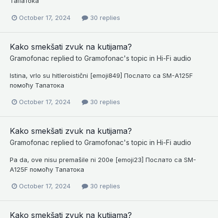
Тапатока
October 17, 2024
30 replies
Kako smekšati zvuk na kutijama?
Gramofonac
replied to
Gramofonac
's topic in
Hi-Fi audio
Istina, vrlo su hitleroistični [emoji849] Послато са SM-A125F
помоћу Тапатока
October 17, 2024
30 replies
Kako smekšati zvuk na kutijama?
Gramofonac
replied to
Gramofonac
's topic in
Hi-Fi audio
Pa da, ove nisu premašile ni 200e [emoji23] Послато са SM-
A125F помоћу Тапатока
October 17, 2024
30 replies
Kako smekšati zvuk na kutijama?