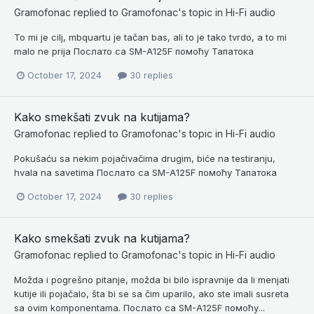
Gramofonac
replied to
Gramofonac
's topic in
Hi-Fi audio
To mi je cilj, mbquartu je tačan bas, ali to je tako tvrdo, a to mi
malo ne prija Послато са SM-A125F помоћу Тапатока
October 17, 2024
30 replies
Kako smekšati zvuk na kutijama?
Gramofonac
replied to
Gramofonac
's topic in
Hi-Fi audio
Pokušaću sa nekim pojačivačima drugim, biće na testiranju,
hvala na savetima Послато са SM-A125F помоћу Тапатока
October 17, 2024
30 replies
Kako smekšati zvuk na kutijama?
Gramofonac
replied to
Gramofonac
's topic in
Hi-Fi audio
Možda i pogrešno pitanje, možda bi bilo ispravnije da li menjati
kutije ili pojačalo, šta bi se sa čim uparilo, ako ste imali susreta
sa ovim komponentama. Послато са SM-A125F помоћу...