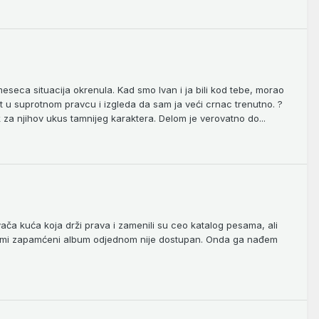
eseca situacija okrenula. Kad smo Ivan i ja bili kod tebe, morao
et u suprotnom pravcu i izgleda da sam ja veći crnac trenutno. ?
 za njihov ukus tamnijeg karaktera. Delom je verovatno do...
ača kuća koja drži prava i zamenili su ceo katalog pesama, ali
a mi zapamćeni album odjednom nije dostupan. Onda ga nađem