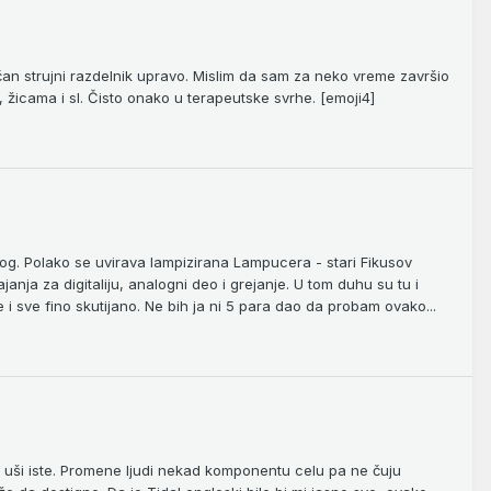
ičan strujni razdelnik upravo. Mislim da sam za neko vreme završio
a, žicama i sl. Čisto onako u terapeutske svrhe. [emoji4]
og. Polako se uvirava lampizirana Lampucera - stari Fikusov
nja za digitaliju, analogni deo i grejanje. U tom duhu su tu i
 i sve fino skutijano. Ne bih ja ni 5 para dao da probam ovako...
sve uši iste. Promene ljudi nekad komponentu celu pa ne čuju