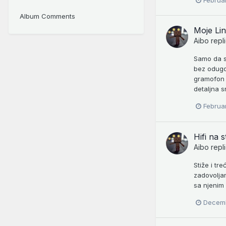
Februa
Album Comments
Moje Li
Aibo
repl
Samo da se
bez odugov
gramofon z
detaljna sr
Februa
Hifi na s
Aibo
repl
Stiže i tr
zadovoljan
sa njenim 
Decemb