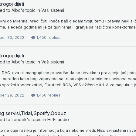
trogoj dijeti
ied to
Aibo
's topic in
Vaši sistemi
kni do Milenka, vredi čuti. Inače baš gledam tvoju temu i pravim neki sl
ma, sledeća godina mi je za tjuniranja i igranja sa različitim konektorim
er 30, 2022
1,450 replies
trogoj dijeti
ied to
Aibo
's topic in
Vaši sistemi
 DAC-ova ali mangupi me pravariše da se uhvatim u pravljenje još jedn
li odrađen kako bog zapoveda sa tri odvojena i predimenzionisana napaja
o sprežni kondenzatori, Furutech RCA, VBS ožičenje itd. A za moj ukus je
er 29, 2022
1,450 replies
g servisi,Tidal,Spotify,Qobuz
ied to
sondek
's topic in
Hi-Fi audio
ko ne čuje razliku je informacija koja nekome vredi. Nisu svi sistemi i 