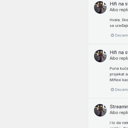
Hifi na s
Aibo
repl
Hvala. Sko
sa uređaji
Decemb
Hifi na s
Aibo
repl
Puna kuća
projekat a
Miflexi ka
Decemb
Streamin
Aibo
repl
I to da ne