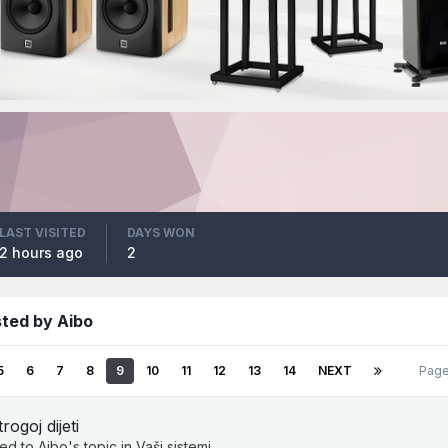
LAST VISITED
DAYS WON
2 hours ago
2
ted by Aibo
5
6
7
8
9
10
11
12
13
14
NEXT
Page
trogoj dijeti
ied to
Aibo
's topic in
Vaši sistemi