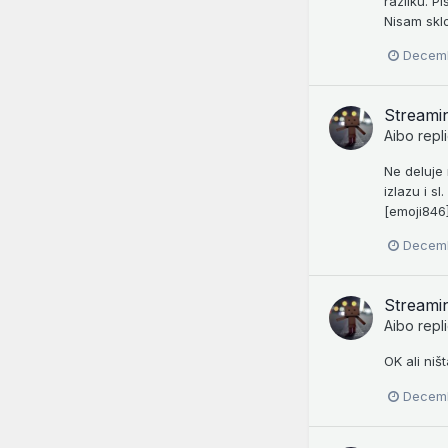
razliku. P
Nisam sklo
Decemb
Streamin
Aibo
repl
Ne deluje 
izlazu i sl
[emoji846]
Decemb
Streamin
Aibo
repl
OK ali niš
Decemb