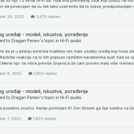
isali su npr. i u What Hi-Fi da Tidal ima prefinjeniji zvuk koji Qobuz ne m
n da poverujem da su tek tako uzeli kintu da to izjave, predpostavljam da
er 28, 2022
3,670 replies
g uređaji - modeli, iskustva, poređenja
ied to
Dragan Penev
's topic in
Hi-Fi audio
mi da je u pitanju kontrola kvaliteta već malo osetljiv uređaj koji hoće 
. Različite reakcije na to bih pripisao različitim karakterima ljudi. Kad se s
 Mene npr. ne iritira previše činjenica da sam proveo malo više vremena 
er 8, 2022
1,803 replies
g uređaji - modeli, iskustva, poređenja
ied to
Dragan Penev
's topic in
Hi-Fi audio
ta posebno zvučno. Ranije pominjani iFi Zen Stream ga šije solidno sa čis
er 7, 2022
1,803 replies