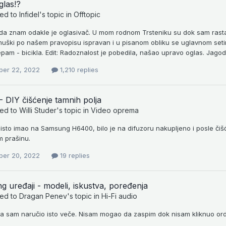
glas!?
ied to
Infidel
's topic in
Offtopic
da znam odakle je oglasivač. U mom rodnom Trsteniku su dok sam rastao p
 muški po našem pravopisu ispravan i u pisanom obliku se uglavnom seti
m - bicikla. Edit: Radoznalost je pobedila, našao upravo oglas. Jagodin
er 22, 2022
1,210 replies
 DIY čišćenje tamnih polja
ied to
Willi Studer
's topic in
Video oprema
isto imao na Samsung H6400, bilo je na difuzoru nakupljeno i posle čišć
m prašinu.
er 20, 2022
19 replies
g uređaji - modeli, iskustva, poređenja
ied to
Dragan Penev
's topic in
Hi-Fi audio
 ja sam naručio isto veče. Nisam mogao da zaspim dok nisam kliknuo ord