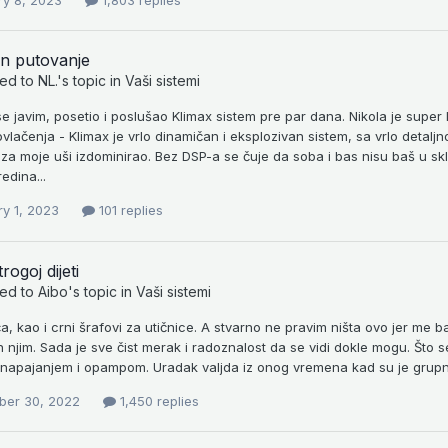
ry 8, 2023
1,803 replies
nn putovanje
ied to
NL.
's topic in
Vaši sistemi
 javim, posetio i poslušao Klimax sistem pre par dana. Nikola je super li
lačenja - Klimax je vrlo dinamičan i eksplozivan sistem, sa vrlo detaljn
a moje uši izdominirao. Bez DSP-a se čuje da soba i bas nisu baš u skla
edina...
ry 1, 2023
101 replies
trogoj dijeti
ied to
Aibo
's topic in
Vaši sistemi
eća, kao i crni šrafovi za utičnice. A stvarno ne pravim ništa ovo jer me
 njim. Sada je sve čist merak i radoznalost da se vidi dokle mogu. Što
napajanjem i opampom. Uradak valjda iz onog vremena kad su je grupno sv
er 30, 2022
1,450 replies