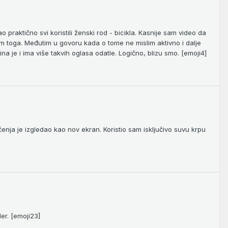
raktično svi koristili ženski rod - bicikla. Kasnije sam video da
m toga. Međutim u govoru kada o tome ne mislim aktivno i dalje
a je i ima više takvih oglasa odatle. Logično, blizu smo. [emoji4]
enja je izgledao kao nov ekran. Koristio sam isključivo suvu krpu
er. [emoji23]