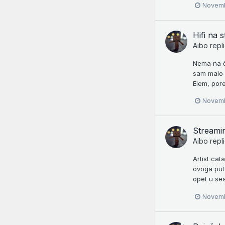
Novemb
Hifi na s
Aibo
repl
Nema na če
sam malo d
Elem, pore
Novemb
Streamin
Aibo
repl
Artist cat
ovoga put
opet u se
Novemb