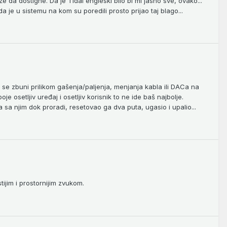
ože da dostigne. Da je Tidal engleski bilo bi mi jasno sve, ovako...
 je u sistemu na kom su poredili prosto prijao taj blago...
da se zbuni prilikom gašenja/paljenja, menjanja kabla ili DACa na
poje osetljiv uređaj i osetljiv korisnik to ne ide baš najbolje.
sa njim dok proradi, resetovao ga dva puta, ugasio i upalio...
tijim i prostornijim zvukom.