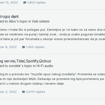
er 13, 2022
1,803 replies
trogoj dijeti
ied to
Aibo
's topic in
Vaši sistemi
mu i hvala što si potegao put. Zanimljivo je i to kako se za samo dva m
a se naviknem na puniji i tamniji zvuk... onda je svako pogurao tonalit
d tebe je još par forumaša u skorije vreme prokomentarisalo da je zvuk
er 8, 2022
1,450 replies
g servisi,Tidal,Spotify,Qobuz
ied to
sondek
's topic in
Hi-Fi audio
alog bi u prevodu bio "muzički opus nekog izvođača". Promenila se izdav
a im nije dostavljen MQA. Dešavaju se promene tog tipa povremeno p
arch u nekom drugom izdanju i teramo dalje.
er 2, 2022
3,670 replies