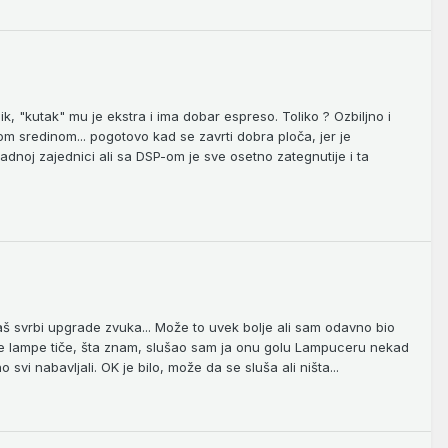
k, "kutak" mu je ekstra i ima dobar espreso. Toliko ? Ozbiljno i
om sredinom... pogotovo kad se zavrti dobra ploča, jer je
dnoj zajednici ali sa DSP-om je sve osetno zategnutije i ta
 baš svrbi upgrade zvuka... Može to uvek bolje ali sam odavno bio
 se lampe tiče, šta znam, slušao sam ja onu golu Lampuceru nekad
i nabavljali. OK je bilo, može da se sluša ali ništa...