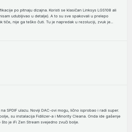
kacije po pitnaju dizajna. Koristi se klasičan Linksys LGS108 ali
sam udubljivao u detalje). A to su sve spakovali u prelepo
tiče, nije ga teško čuti. Tu je napredak u rezoluciji, zvuk je...
 na SPDIF ulazu. Noviji DAC-ovi mogu, lično isprobao i radi super.
olje, su instalacija Fidilizer-a i Minority Cleana. Onda ide gašenje
što je iFi Zen Stream svejedno zvuči bolje.