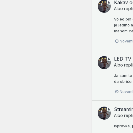
Kakav o
Aibo
repl
Voleo bih 
je jedino
mahom cepa
Novemb
LED TV -
Aibo
repl
Ja sam to 
da obriše
Novemb
Streamin
Aibo
repl
Ispravka,