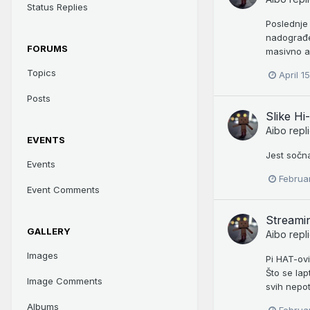
Status Replies
Poslednje 
nadograđen
FORUMS
masivno al
Topics
April 1
Posts
Slike Hi
Aibo
repl
EVENTS
Jest sočna
Events
Februa
Event Comments
Streamin
GALLERY
Aibo
repl
Images
Pi HAT-ovi
Što se lap
Image Comments
svih nepot
Albums