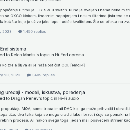
pojačanje u timu je LHY SW-8 switch. Puno je hvaljen i nema neke mistifi
 sa OXCO klokom, linearnim napajanjem i nekim filterima (iskreno se ni
u kućište koje je uživo jako lepo i odiše kvalitetom. Što se efekta na zvuk 
5, 2023
1,450 replies
-End sistema
ied to
Relco Mantis
's topic in
Hi-End oprema
 ko zrela šljiva ali je nažalost čist CGI. [emoji4]
ry 28, 2023
1,409 replies
g uređaji - modeli, iskustva, poređenja
ied to
Dragan Penev
's topic in
Hi-Fi audio
 propuštaju MQA, samo treba imati DAC koji ga može prihvatiti i obraditi
topa tiče, dva tvika koja se mogu uraditi lako i brzo, i čuje se pomak na b
rebnih procesa. Ali nakon svega toga, jedan mali posvećeni strimer kao 