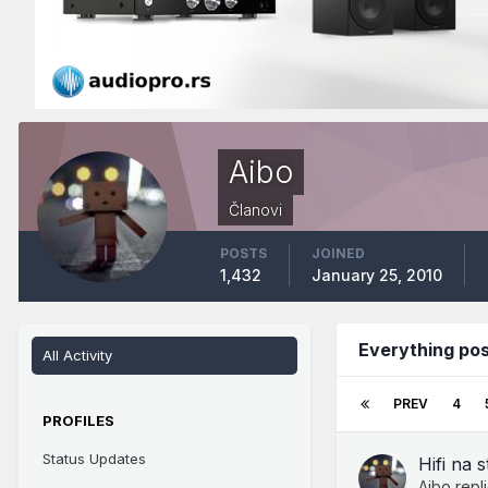
Aibo
Članovi
POSTS
JOINED
1,432
January 25, 2010
Everything pos
All Activity
PREV
4
PROFILES
Status Updates
Hifi na s
Aibo
repl