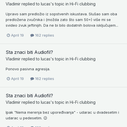
Vladimir
replied to
lucas
's topic in
Hi-Fi clubbing
Upravo sam predložio iz sopstvenih iskustava. Slušao sam oba
predložena zvučnika i (možda zato što sam 50+) više mi se
svideo zvuk jeftinijih. Da ne bi bilo dodatnih bolova isključujem...
April 19
162 replies
Sta znaci biti Audiofil?
Vladimir
replied to
lucas
's topic in
Hi-Fi clubbing
Ponovo pasivna agresija.
April 19
162 replies
Sta znaci biti Audiofil?
Vladimir
replied to
lucas
's topic in
Hi-Fi clubbing
Ipak "Nema merenja bez upoređivanja" - udarac u dvadesetim i
udarac u pedesetim. 😉