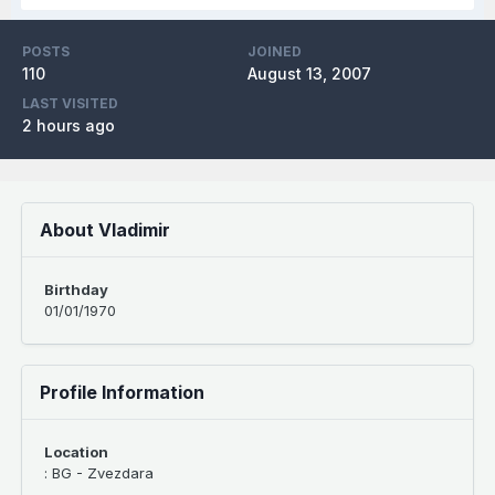
POSTS
JOINED
110
August 13, 2007
LAST VISITED
2 hours ago
About Vladimir
Birthday
01/01/1970
Profile Information
Location
: BG - Zvezdara