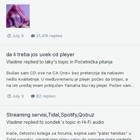
July 9
21,419 replies
da li treba jos uvek cd pleyer
Vladimir
replied to
laky
's topic in
Početnička pitanja
Slušao sam CD-ove na CA One+ bez pretenzija da nabavim
nešto kvalitetnije. U međuvremenu je plejer počeo da brljavi, a
na isti uređaj imam priključen Yamaha blu-ray plejer. Počeo sam...
July 3
82 replies
Streaming servisi,Tidal,Spotify,Qobuz
Vladimir
replied to
sondek
's topic in
Hi-Fi audio
Inače, četvorici kolega sa foruma, kojima sam "pater familias" u
Tidal porodici, garantujem staru cenu do polovine maja sledeće