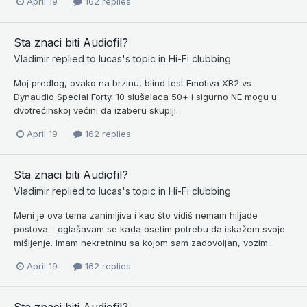
April 19
162 replies
Sta znaci biti Audiofil?
Vladimir
replied to
lucas
's topic in
Hi-Fi clubbing
Moj predlog, ovako na brzinu, blind test Emotiva XB2 vs
Dynaudio Special Forty. 10 slušalaca 50+ i sigurno NE mogu u
dvotrećinskoj većini da izaberu skuplji.
April 19
162 replies
Sta znaci biti Audiofil?
Vladimir
replied to
lucas
's topic in
Hi-Fi clubbing
Meni je ova tema zanimljiva i kao što vidiš nemam hiljade
postova - oglašavam se kada osetim potrebu da iskažem svoje
mišljenje. Imam nekretninu sa kojom sam zadovoljan, vozim...
April 19
162 replies