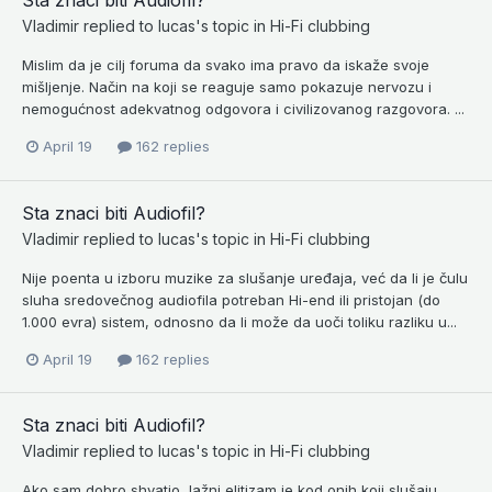
Sta znaci biti Audiofil?
Vladimir
replied to
lucas
's topic in
Hi-Fi clubbing
Mislim da je cilj foruma da svako ima pravo da iskaže svoje
mišljenje. Način na koji se reaguje samo pokazuje nervozu i
nemogućnost adekvatnog odgovora i civilizovanog razgovora. ...
April 19
162 replies
Sta znaci biti Audiofil?
Vladimir
replied to
lucas
's topic in
Hi-Fi clubbing
Nije poenta u izboru muzike za slušanje uređaja, već da li je čulu
sluha sredovečnog audiofila potreban Hi-end ili pristojan (do
1.000 evra) sistem, odnosno da li može da uoči toliku razliku u...
April 19
162 replies
Sta znaci biti Audiofil?
Vladimir
replied to
lucas
's topic in
Hi-Fi clubbing
Ako sam dobro shvatio, lažni elitizam je kod onih koji slušaju