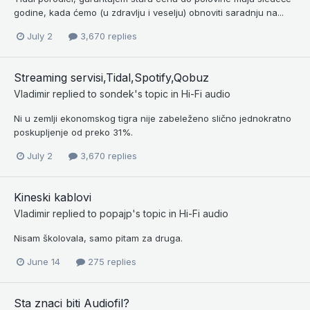
godine, kada ćemo (u zdravlju i veselju) obnoviti saradnju na...
July 2
3,670 replies
Streaming servisi,Tidal,Spotify,Qobuz
Vladimir
replied to
sondek
's topic in
Hi-Fi audio
Ni u zemlji ekonomskog tigra nije zabeleženo slično jednokratno
poskupljenje od preko 31%.
July 2
3,670 replies
Kineski kablovi
Vladimir
replied to
popajp
's topic in
Hi-Fi audio
Nisam školovala, samo pitam za druga.
June 14
275 replies
Sta znaci biti Audiofil?