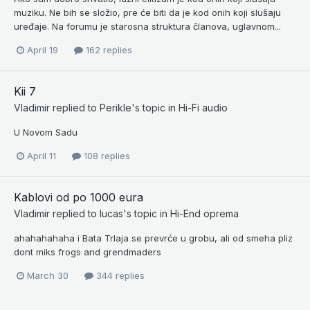
muziku. Ne bih se složio, pre će biti da je kod onih koji slušaju
uređaje. Na forumu je starosna struktura članova, uglavnom...
April 19
162 replies
Kii 7
Vladimir
replied to
Perikle
's topic in
Hi-Fi audio
U Novom Sadu
April 11
108 replies
Kablovi od po 1000 eura
Vladimir
replied to
lucas
's topic in
Hi-End oprema
ahahahahaha i Bata Trlaja se prevrće u grobu, ali od smeha pliz
dont miks frogs and grendmaders
March 30
344 replies