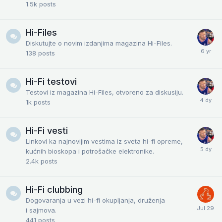
1.5k
posts
Hi-Files
Diskutujte o novim izdanjima magazina Hi-Files.
138
posts
Hi-Fi testovi
Testovi iz magazina Hi-Files, otvoreno za diskusiju.
1k
posts
Hi-Fi vesti
Linkovi ka najnovijim vestima iz sveta hi-fi opreme,
kućnih bioskopa i potrošačke elektronike.
2.4k
posts
Hi-Fi clubbing
Dogovaranja u vezi hi-fi okupljanja, druženja
i sajmova.
441
posts